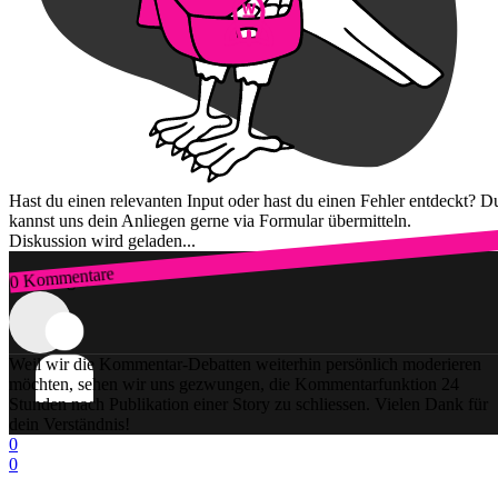
Hast du einen relevanten Input oder hast du einen Fehler entdeckt? D
kannst uns dein Anliegen gerne via Formular übermitteln.
Diskussion wird geladen...
0 Kommentare
Zum Login
Weil wir die Kommentar-Debatten weiterhin persönlich moderieren
möchten, sehen wir uns gezwungen, die Kommentarfunktion 24
Stunden nach Publikation einer Story zu schliessen. Vielen Dank für
dein Verständnis!
0
0