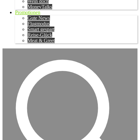
Wein doch
MoneyTalks
Promotionen
Gute News
Flugmodus
Smart gespart
Reise-Glück
Meat & Greet