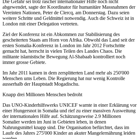
Die Gefahr sei trotz rascher internationaler Hilfe noch nicht
abgewendet, sagte der Koordinator für humanitäre Massnahmen der
Vereinten Nationen, Peter de Clercq, am Donnerstag. Dazu seien
weitere Schritte und Geldmittel notwendig. Auch die Schweiz ist in
London mit einer Delegation vertreten.
Ziel der Konferenz ist ein Abkommen zur Stabilisierung des
gescheiterten Staats am Horn von Afrika. Obwohl das Land seit der
ersten Somalia-Konferenz in London im Jahr 2012 Fortschritte
gemacht hat, herrscht in vielen Teilen des Landes Chaos. Die
militante islamistische Bewegung Al-Shabaab kontrolliert noch
immer grosse Gebiete.
Im Jahr 2011 kamen in dem zersplitterten Land mehr als 250'000
Menschen ums Leben. Die Regierung hat nur wenig Kontrolle
ausserhalb der Hauptstadt Mogadischu.
Knapp drei Millionen Menschen bedroht
Das UNO-Kinderhilfswerks UNICEF warnte in einer Erklärung vor
einer Hungersnot in Somalia und rief zu einer massiven Ausweitung
der internationalen Hilfe auf. Schätzungsweise 2.9 Millionen
Somalier werden im Juni in Gebieten leben, in denen
Nahrungsmittel knapp sind. Die Organisation befürchtet, dass im
Laufe des Jahres 275'000 Kinder an akuter Mangelernährung leiden
werden.