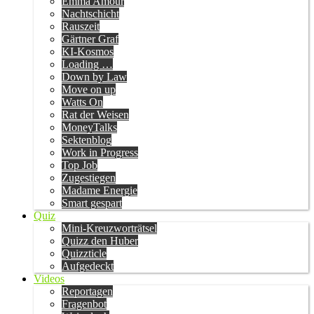
Emma Amour
Nachtschicht
Rauszeit
Gärtner Graf
KI-Kosmos
Loading …
Down by Law
Move on up
Watts On
Rat der Weisen
MoneyTalks
Sektenblog
Work in Progress
Top Job
Zugestiegen
Madame Energie
Smart gespart
Quiz
Mini-Kreuzworträtsel
Quizz den Huber
Quizzticle
Aufgedeckt
Videos
Reportagen
Fragenbot