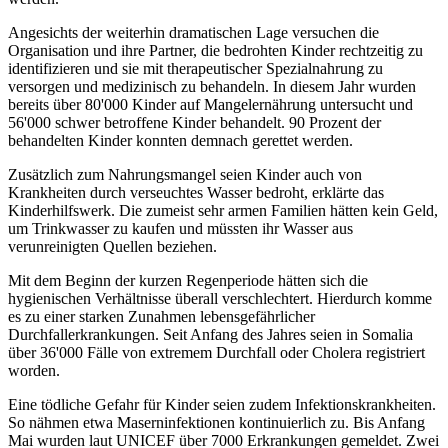
Angesichts der weiterhin dramatischen Lage versuchen die
Organisation und ihre Partner, die bedrohten Kinder rechtzeitig zu
identifizieren und sie mit therapeutischer Spezialnahrung zu
versorgen und medizinisch zu behandeln. In diesem Jahr wurden
bereits über 80'000 Kinder auf Mangelernährung untersucht und
56'000 schwer betroffene Kinder behandelt. 90 Prozent der
behandelten Kinder konnten demnach gerettet werden.
Zusätzlich zum Nahrungsmangel seien Kinder auch von
Krankheiten durch verseuchtes Wasser bedroht, erklärte das
Kinderhilfswerk. Die zumeist sehr armen Familien hätten kein Geld,
um Trinkwasser zu kaufen und müssten ihr Wasser aus
verunreinigten Quellen beziehen.
Mit dem Beginn der kurzen Regenperiode hätten sich die
hygienischen Verhältnisse überall verschlechtert. Hierdurch komme
es zu einer starken Zunahmen lebensgefährlicher
Durchfallerkrankungen. Seit Anfang des Jahres seien in Somalia
über 36'000 Fälle von extremem Durchfall oder Cholera registriert
worden.
Eine tödliche Gefahr für Kinder seien zudem Infektionskrankheiten.
So nähmen etwa Maserninfektionen kontinuierlich zu. Bis Anfang
Mai wurden laut UNICEF über 7000 Erkrankungen gemeldet. Zwei