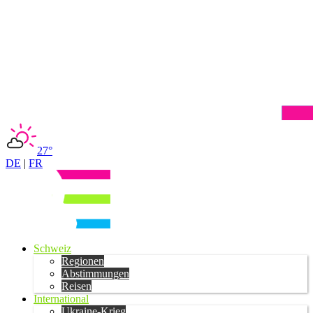
27°
DE
|
FR
Schweiz
Regionen
Abstimmungen
Reisen
International
Ukraine-Krieg