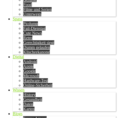
Food
Filme und Serien
Unterwegs
Spass
Picdump
Fail-Dienstag
Cute News
Retro
Gerechtigkeit siegt
Dumm gelaufen
Klischeekanone
Digital
Android
Apple
Google
Microsoft
Hardware-Test
Online-Sicherheit
Wissen
History
Gesundheit
Daten
Karten
Blogs