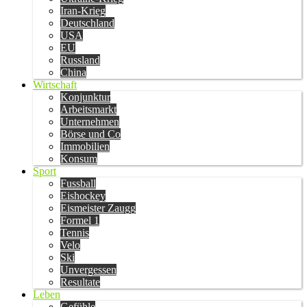
Iran-Krieg
Deutschland
USA
EU
Russland
China
Wirtschaft
Konjunktur
Arbeitsmarkt
Unternehmen
Börse und Co
Immobilien
Konsum
Sport
Fussball
Eishockey
Eismeister Zaugg
Formel 1
Tennis
Velo
Ski
Unvergessen
Resultate
Leben
Gefühle