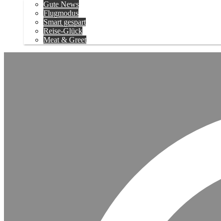
Gute News
Flugmodus
Smart gespart
Reise-Glück
Meat & Greet