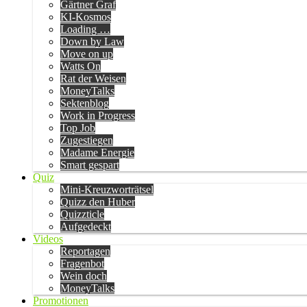
Gärtner Graf
KI-Kosmos
Loading …
Down by Law
Move on up
Watts On
Rat der Weisen
MoneyTalks
Sektenblog
Work in Progress
Top Job
Zugestiegen
Madame Energie
Smart gespart
Quiz
Mini-Kreuzworträtsel
Quizz den Huber
Quizzticle
Aufgedeckt
Videos
Reportagen
Fragenbot
Wein doch
MoneyTalks
Promotionen