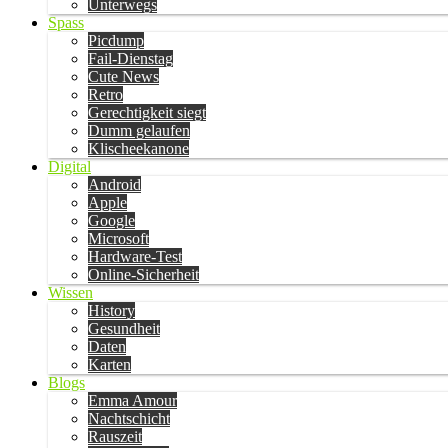
Unterwegs
Spass
Picdump
Fail-Dienstag
Cute News
Retro
Gerechtigkeit siegt
Dumm gelaufen
Klischeekanone
Digital
Android
Apple
Google
Microsoft
Hardware-Test
Online-Sicherheit
Wissen
History
Gesundheit
Daten
Karten
Blogs
Emma Amour
Nachtschicht
Rauszeit