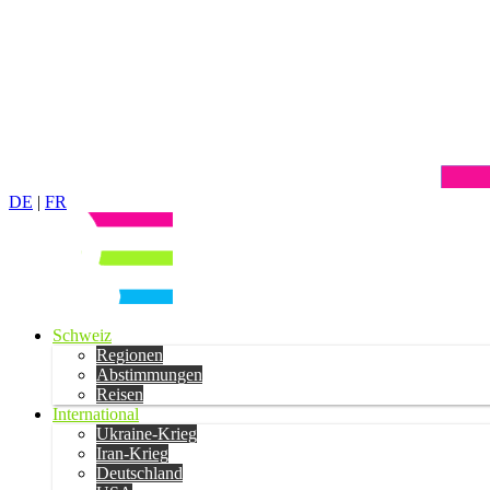
DE
|
FR
Schweiz
Regionen
Abstimmungen
Reisen
International
Ukraine-Krieg
Iran-Krieg
Deutschland