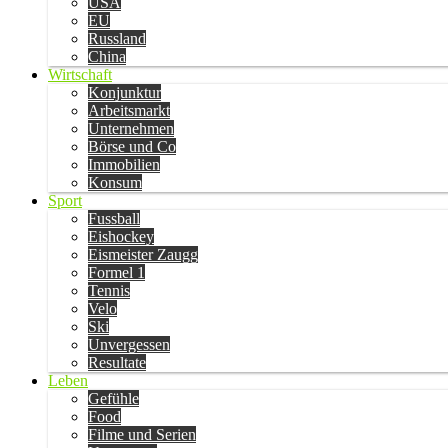
USA
EU
Russland
China
Wirtschaft
Konjunktur
Arbeitsmarkt
Unternehmen
Börse und Co
Immobilien
Konsum
Sport
Fussball
Eishockey
Eismeister Zaugg
Formel 1
Tennis
Velo
Ski
Unvergessen
Resultate
Leben
Gefühle
Food
Filme und Serien