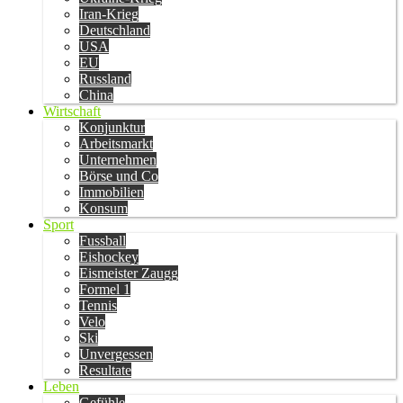
Iran-Krieg
Deutschland
USA
EU
Russland
China
Wirtschaft
Konjunktur
Arbeitsmarkt
Unternehmen
Börse und Co
Immobilien
Konsum
Sport
Fussball
Eishockey
Eismeister Zaugg
Formel 1
Tennis
Velo
Ski
Unvergessen
Resultate
Leben
Gefühle