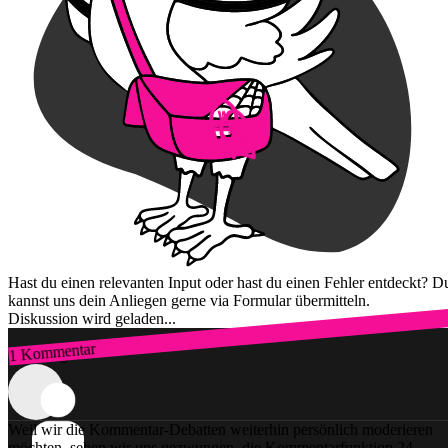
Hast du einen relevanten Input oder hast du einen Fehler entdeckt? D
kannst uns dein Anliegen gerne via Formular übermitteln.
Diskussion wird geladen...
1 Kommentar
Zum Login
Weil wir die Kommentar-Debatten weiterhin persönlich moderieren
möchten, sehen wir uns gezwungen, die Kommentarfunktion 24