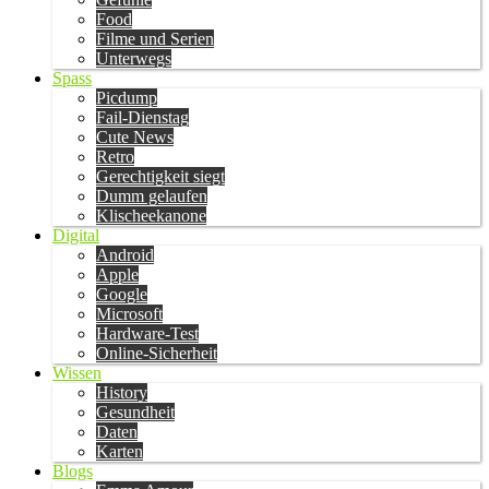
Food
Filme und Serien
Unterwegs
Spass
Picdump
Fail-Dienstag
Cute News
Retro
Gerechtigkeit siegt
Dumm gelaufen
Klischeekanone
Digital
Android
Apple
Google
Microsoft
Hardware-Test
Online-Sicherheit
Wissen
History
Gesundheit
Daten
Karten
Blogs