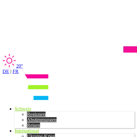
20°
DE
|
FR
Schweiz
Regionen
Abstimmungen
Reisen
International
Ukraine-Krieg