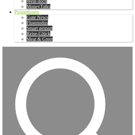
Wein doch
MoneyTalks
Promotionen
Gute News
Flugmodus
Smart gespart
Reise-Glück
Meat & Greet