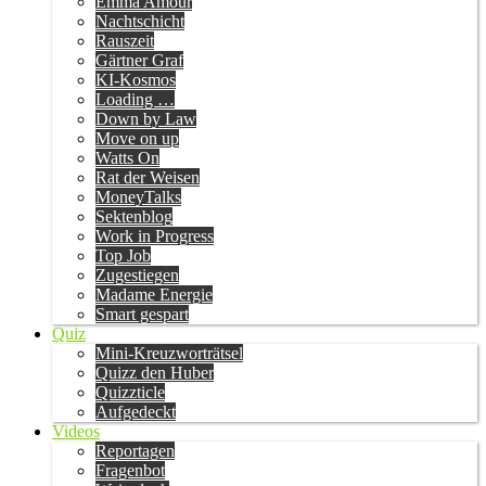
Emma Amour
Nachtschicht
Rauszeit
Gärtner Graf
KI-Kosmos
Loading …
Down by Law
Move on up
Watts On
Rat der Weisen
MoneyTalks
Sektenblog
Work in Progress
Top Job
Zugestiegen
Madame Energie
Smart gespart
Quiz
Mini-Kreuzworträtsel
Quizz den Huber
Quizzticle
Aufgedeckt
Videos
Reportagen
Fragenbot