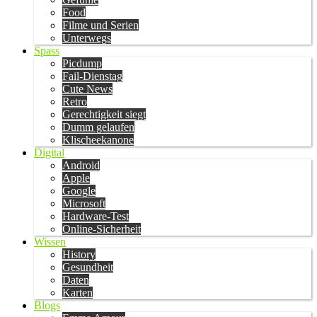
Food
Filme und Serien
Unterwegs
Spass
Picdump
Fail-Dienstag
Cute News
Retro
Gerechtigkeit siegt
Dumm gelaufen
Klischeekanone
Digital
Android
Apple
Google
Microsoft
Hardware-Test
Online-Sicherheit
Wissen
History
Gesundheit
Daten
Karten
Blogs