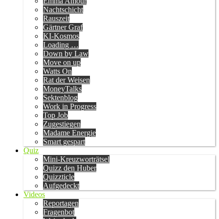
Emma Amour
Nachtschicht
Rauszeit
Gärtner Graf
KI-Kosmos
Loading …
Down by Law
Move on up
Watts On
Rat der Weisen
MoneyTalks
Sektenblog
Work in Progress
Top Job
Zugestiegen
Madame Energie
Smart gespart
Quiz
Mini-Kreuzworträtsel
Quizz den Huber
Quizzticle
Aufgedeckt
Videos
Reportagen
Fragenbot