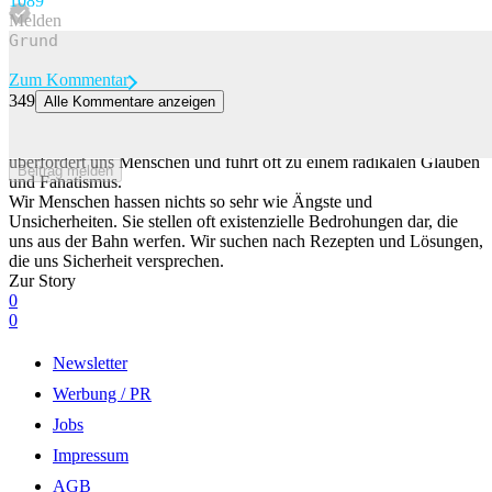
108
9
Melden
Zum Kommentar
349
Alle Kommentare anzeigen
Wenn Glaube absolut wird – wie sektenhafte Dynamiken entstehen
Der Absolutheitsanspruch von Glaubensgemeinschaften und Sekten
überfordert uns Menschen und führt oft zu einem radikalen Glauben
Beitrag melden
und Fanatismus.
Wir Menschen hassen nichts so sehr wie Ängste und
Unsicherheiten. Sie stellen oft existenzielle Bedrohungen dar, die
uns aus der Bahn werfen. Wir suchen nach Rezepten und Lösungen,
die uns Sicherheit versprechen.
Zur Story
0
0
Newsletter
Werbung / PR
Jobs
Impressum
AGB