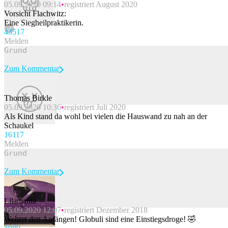
05.09.2020 09:14
registriert August 2020
Vorsicht Flachwitz:
Eine Siegheilpraktikerin.
435
17
Melden
Zum Kommentar
Thomas Birkle
05.09.2020 10:36
registriert Juli 2020
Beitrag melden
Als Kind stand da wohl bei vielen die Hauswand zu nah an der
Schaukel
161
17
Melden
Zum Kommentar
Lilamanta
05.09.2020 12:07
registriert Dezember 2018
Beitrag melden
Wehret den Anfängen! Globuli sind eine Einstiegsdroge! 🤣