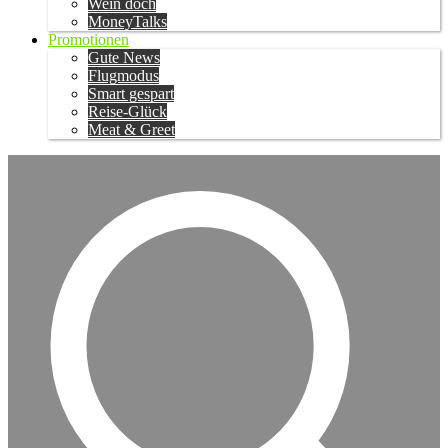
Wein doch
MoneyTalks
Promotionen
Gute News
Flugmodus
Smart gespart
Reise-Glück
Meat & Greet