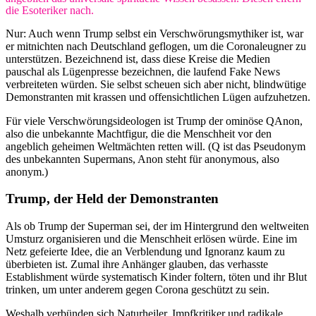
die Esoteriker nach.
Nur: Auch wenn Trump selbst ein Verschwörungsmythiker ist, war
er mitnichten nach Deutschland geflogen, um die Coronaleugner zu
unterstützen. Bezeichnend ist, dass diese Kreise die Medien
pauschal als Lügenpresse bezeichnen, die laufend Fake News
verbreiteten würden. Sie selbst scheuen sich aber nicht, blindwütige
Demonstranten mit krassen und offensichtlichen Lügen aufzuhetzen.
Für viele Verschwörungsideologen ist Trump der ominöse QAnon,
also die unbekannte Machtfigur, die die Menschheit vor den
angeblich geheimen Weltmächten retten will. (Q ist das Pseudonym
des unbekannten Supermans, Anon steht für anonymous, also
anonym.)
Trump, der Held der Demonstranten
Als ob Trump der Superman sei, der im Hintergrund den weltweiten
Umsturz organisieren und die Menschheit erlösen würde. Eine im
Netz gefeierte Idee, die an Verblendung und Ignoranz kaum zu
überbieten ist. Zumal ihre Anhänger glauben, das verhasste
Establishment würde systematisch Kinder foltern, töten und ihr Blut
trinken, um unter anderem gegen Corona geschützt zu sein.
Weshalb verbünden sich Naturheiler, Impfkritiker und radikale