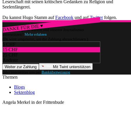
Leserschaft mit seinen kritischen Gedanken zu Religion und
Seelenfängerei.
Du kannst Hugo Stamm auf
Facebook
und auf
Twitter
folgen.
DANKE FÜR DIE ♥
Würdest du gerne watson und unseren Journalismus
unterstützen?
Mehr erfahren
(Du wirst umgeleitet, um die Zahlung abzuschliessen.)
5 CHF
15 CHF
25 CHF
Anderer
Weiter zur Zahlung
Mit Twint unterstützen
Oder unterstütze uns per
Banküberweisung
.
Themen
Blogs
Sektenblog
Angela Merkel in der Frittenbude