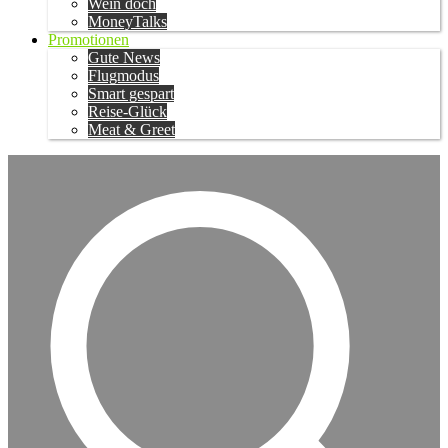
Wein doch
MoneyTalks
Promotionen
Gute News
Flugmodus
Smart gespart
Reise-Glück
Meat & Greet