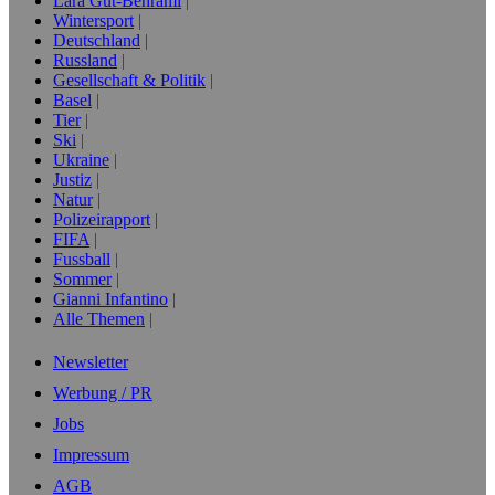
Lara Gut-Behrami
Wintersport
Deutschland
Russland
Gesellschaft & Politik
Basel
Tier
Ski
Ukraine
Justiz
Natur
Polizeirapport
FIFA
Fussball
Sommer
Gianni Infantino
Alle Themen
Newsletter
Werbung / PR
Jobs
Impressum
AGB