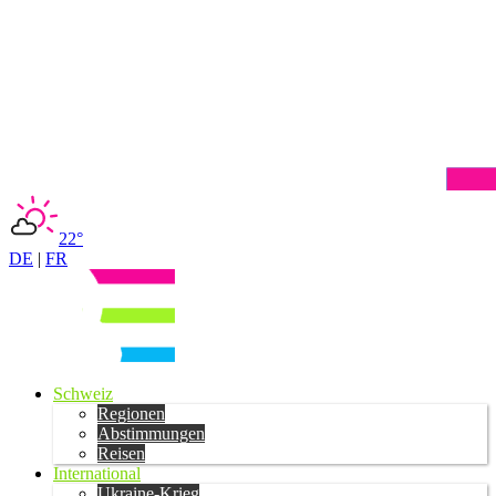
22°
DE
|
FR
Schweiz
Regionen
Abstimmungen
Reisen
International
Ukraine-Krieg