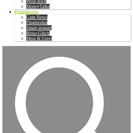
Wein doch
MoneyTalks
Promotionen
Gute News
Flugmodus
Smart gespart
Reise-Glück
Meat & Greet