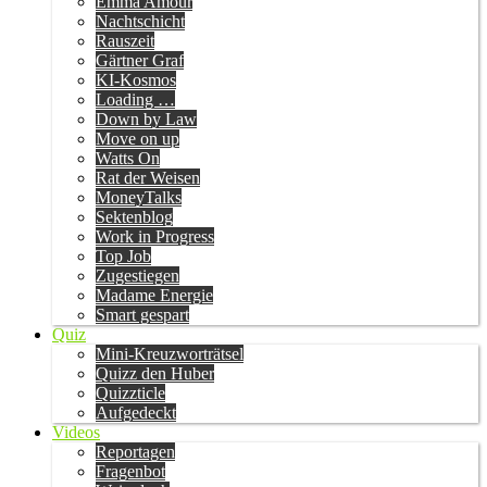
Emma Amour
Nachtschicht
Rauszeit
Gärtner Graf
KI-Kosmos
Loading …
Down by Law
Move on up
Watts On
Rat der Weisen
MoneyTalks
Sektenblog
Work in Progress
Top Job
Zugestiegen
Madame Energie
Smart gespart
Quiz
Mini-Kreuzworträtsel
Quizz den Huber
Quizzticle
Aufgedeckt
Videos
Reportagen
Fragenbot