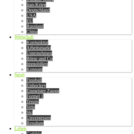
Iran-Krieg
Deutschland
USA
EU
Russland
China
Wirtschaft
Konjunktur
Arbeitsmarkt
Unternehmen
Börse und Co
Immobilien
Konsum
Sport
Fussball
Eishockey
Eismeister Zaugg
Formel 1
Tennis
Velo
Ski
Unvergessen
Resultate
Leben
Gefühle