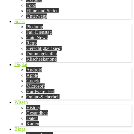
Food
Filme und Serien
Unterwegs
Spass
Picdump
Fail-Dienstag
Cute News
Retro
Gerechtigkeit siegt
Dumm gelaufen
Klischeekanone
Digital
Android
Apple
Google
Microsoft
Hardware-Test
Online-Sicherheit
Wissen
History
Gesundheit
Daten
Karten
Blogs