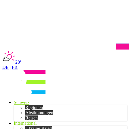
28°
DE
|
FR
Schweiz
Regionen
Abstimmungen
Reisen
International
Ukraine-Krieg