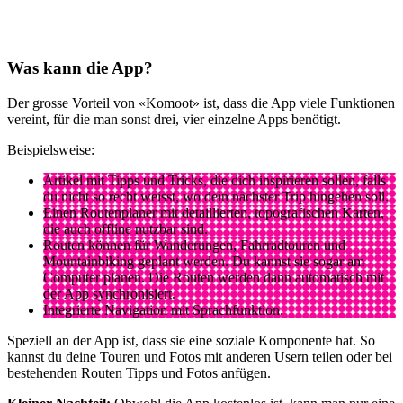
Was kann die App?
Der grosse Vorteil von «Komoot» ist, dass die App viele Funktionen
vereint, für die man sonst drei, vier einzelne Apps benötigt.
Beispielsweise:
Artikel mit Tipps und Tricks, die dich inspirieren sollen, falls
du nicht so recht weisst, wo dein nächster Trip hingehen soll.
Einen Routenplaner mit detaillierten, topografischen Karten,
die auch offline nutzbar sind.
Routen können für Wanderungen, Fahrradtouren und
Mountainbiking geplant werden. Du kannst sie sogar am
Computer planen. Die Routen werden dann automatisch mit
der App synchronisiert.
Integrierte Navigation mit Sprachfunktion.
Speziell an der App ist, dass sie eine soziale Komponente hat. So
kannst du deine Touren und Fotos mit anderen Usern teilen oder bei
bestehenden Routen Tipps und Fotos anfügen.