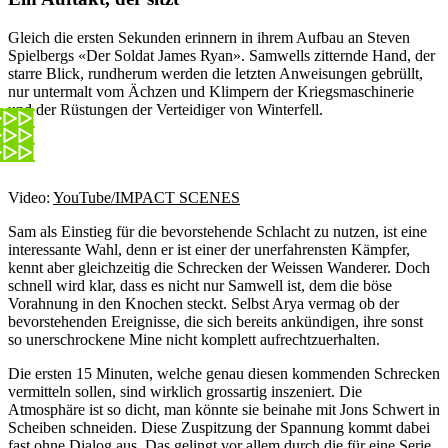
Gleich die ersten Sekunden erinnern in ihrem Aufbau an Steven
Spielbergs «Der Soldat James Ryan». Samwells zitternde Hand, der
starre Blick, rundherum werden die letzten Anweisungen gebrüllt,
nur untermalt vom Ächzen und Klimpern der Kriegsmaschinerie
und der Rüstungen der Verteidiger von Winterfell.
Video:
YouTube/IMPACT SCENES
Sam als Einstieg für die bevorstehende Schlacht zu nutzen, ist eine
interessante Wahl, denn er ist einer der unerfahrensten Kämpfer,
kennt aber gleichzeitig die Schrecken der Weissen Wanderer. Doch
schnell wird klar, dass es nicht nur Samwell ist, dem die böse
Vorahnung in den Knochen steckt. Selbst Arya vermag ob der
bevorstehenden Ereignisse, die sich bereits ankündigen, ihre sonst
so unerschrockene Mine nicht komplett aufrechtzuerhalten.
Die ersten 15 Minuten, welche genau diesen kommenden Schrecken
vermitteln sollen, sind wirklich grossartig inszeniert. Die
Atmosphäre ist so dicht, man könnte sie beinahe mit Jons Schwert in
Scheiben schneiden. Diese Zuspitzung der Spannung kommt dabei
fast ohne Dialog aus. Das gelingt vor allem durch die für eine Serie