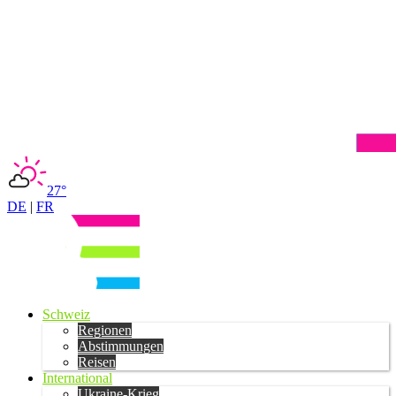
27°
DE
|
FR
Schweiz
Regionen
Abstimmungen
Reisen
International
Ukraine-Krieg