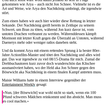
gekommen wie Arya – auch nicht Jon Schnee. Vielmehr ist es die
Art und Weise, wie Arya den Nachtkönig umbringt, die irgendwie
stört.
Zum einen haben wir auch hier wieder diese Rettung in letzter
Sekunde. Der Nachtkönig greift bereits in Zeitlupe zu seinem
Schwert, um Bran zu töten, während Jon kurz davor ist, vom
untoten Drachen verbrannt zu werden. Währenddessen kämpft
Mormont mit letzter Kraft gegen die Überzahl an Untoten, während
Daenerys mehr oder weniger ratlos daneben steht.
Und da kommt Arya mit einem rettenden Sprung à la bester 80er-
Jahre Actionfilm-Manier und tötet den Nachtkönig und alles wird
gut. Das war irgendwie zu viel 08/15-Drama für mich. Zumal die
Drehbuchautoren kurz zuvor doch wunderschön das Klischee
ausmanövriert haben, wo der Held aka Jon Schnee gegen den
Bösewicht aka Nachtkönig in einem finalen Kampf antreten muss.
Maisie Williams hatte in einem Interview gegenüber der
Entertainment Weekly
gesagt:
«Nun, [der Bösewicht] war wohl nicht so stark, wenn ein 100
Pfund schweres Mädchen reinkommt und ihn absticht. Man muss
es cool machen.»