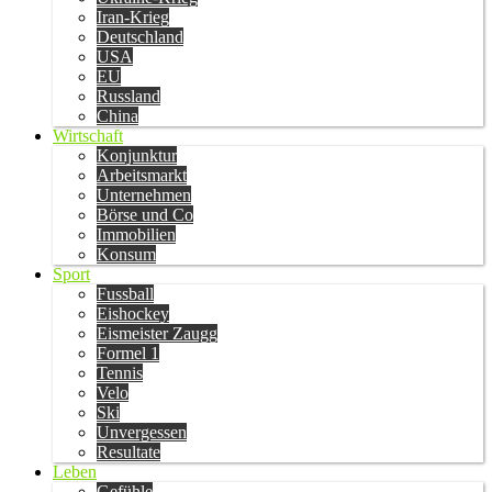
Iran-Krieg
Deutschland
USA
EU
Russland
China
Wirtschaft
Konjunktur
Arbeitsmarkt
Unternehmen
Börse und Co
Immobilien
Konsum
Sport
Fussball
Eishockey
Eismeister Zaugg
Formel 1
Tennis
Velo
Ski
Unvergessen
Resultate
Leben
Gefühle