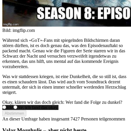
Bild: imgflip.com
Während sich «GoT»-Fans mit spiegelnden Bildschirmen daran
stören dürften, ist es doch genau das, was den Episodenauftakt so
packend macht. Genau wie die Figuren der Serie starren wir in das
Schwarz der Nacht und versuchen verzweifelt irgendetwas zu
erkennen, das uns hilft, uns mental auf das kommende Ereignis
vorzubereiten.
Was wir stattdessen kriegen, ist eine Dunkelheit, die so still ist, dass
es einen schaudern lässt. Das wird auch vom Soundtrack dezent
untermalt, der sich in einen immer schneller werdenden Herzschlag
steigert.
Okay, klären wir das doch gleich: Wer fand die Folge zu dunkel?
Ich!
Ne, ich fand das okay.
Abstimmen
An dieser Umfrage haben insgesamt
7427 Personen
teilgenommen
Valar Morghulis – aber nicht heute