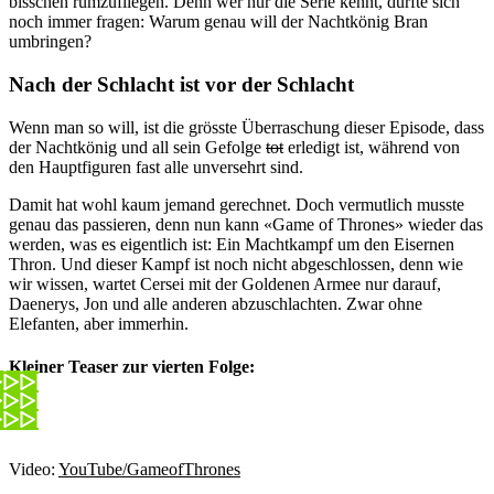
bisschen rumzufliegen. Denn wer nur die Serie kennt, dürfte sich
noch immer fragen: Warum genau will der Nachtkönig Bran
umbringen?
Nach der Schlacht ist vor der Schlacht
Wenn man so will, ist die grösste Überraschung dieser Episode, dass
der Nachtkönig und all sein Gefolge
tot
erledigt ist, während von
den Hauptfiguren fast alle unversehrt sind.
Damit hat wohl kaum jemand gerechnet. Doch vermutlich musste
genau das passieren, denn nun kann «Game of Thrones» wieder das
werden, was es eigentlich ist: Ein Machtkampf um den Eisernen
Thron. Und dieser Kampf ist noch nicht abgeschlossen, denn wie
wir wissen, wartet Cersei mit der Goldenen Armee nur darauf,
Daenerys, Jon und alle anderen abzuschlachten. Zwar ohne
Elefanten, aber immerhin.
Kleiner Teaser zur vierten Folge:
Video:
YouTube/GameofThrones