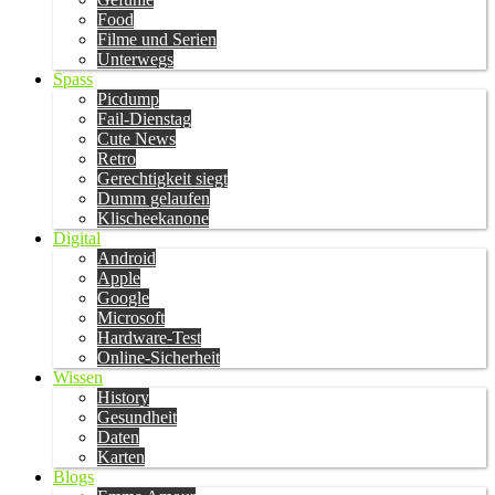
Food
Filme und Serien
Unterwegs
Spass
Picdump
Fail-Dienstag
Cute News
Retro
Gerechtigkeit siegt
Dumm gelaufen
Klischeekanone
Digital
Android
Apple
Google
Microsoft
Hardware-Test
Online-Sicherheit
Wissen
History
Gesundheit
Daten
Karten
Blogs