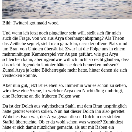
Bild:
Twitter/i got madd wood
Und wenn ich jetzt noch pingeliger sein will, stellt sich für mich
auch die Frage, von wo aus Arya überhaupt absprang? Als Theon
das Zeitliche segnet, sieht man ganz klar, dass der offene Platz rund
um Bran von Untoten übersät ist. Zwar hat die Folge uns in einem
mehrminütigen Kammerspiel vor Augen geführt, wie gut Arya
schleichen kann, aber irgendwie will ich nicht so recht glauben, dass
das reicht. Irgendein Untoter hätte sie doch bemerken müssen?
Zumal Arya ja keine Bücherregale mehr hatte, hinter denen sie sich
verstecken konnte.
Aber nun gut, jetzt ist es eben so. Immerhin war es schön zu sehen,
wie diese eine Szene, in welcher Arya den Nachtkönig umbringt,
eine Referenz an die früheren Folgen war.
Da ist der Dolch aus valyrischem Stahl, mit dem Bran ursprünglich
hätte getötet werden sollen. Nun hat dieser Dolch ihn also gerettet.
Wobei es Bran war, der Arya genau diesen Dolch in der siebten
Staffel überreichte. Ob er da wohl schon was wusste? Zumindest
hätte er sich damit nützlicher gemacht, als nur mit Raben ein