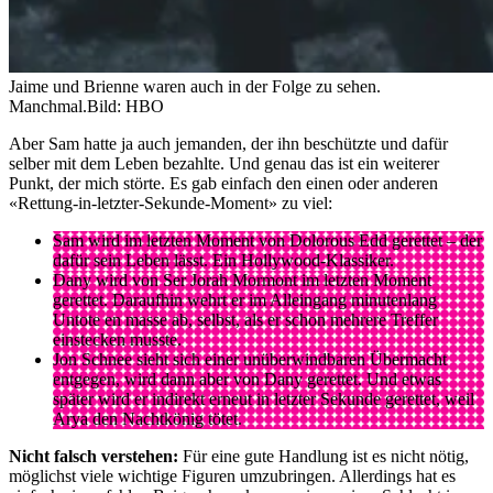
Jaime und Brienne waren auch in der Folge zu sehen.
Manchmal.
Bild: HBO
Aber Sam hatte ja auch jemanden, der ihn beschützte und dafür
selber mit dem Leben bezahlte. Und genau das ist ein weiterer
Punkt, der mich störte. Es gab einfach den einen oder anderen
«Rettung-in-letzter-Sekunde-Moment» zu viel:
Sam wird im letzten Moment von Dolorous Edd gerettet – der
dafür sein Leben lässt. Ein Hollywood-Klassiker.
Dany wird von Ser Jorah Mormont im letzten Moment
gerettet. Daraufhin wehrt er im Alleingang minutenlang
Untote en masse ab, selbst, als er schon mehrere Treffer
einstecken musste.
Jon Schnee sieht sich einer unüberwindbaren Übermacht
entgegen, wird dann aber von Dany gerettet. Und etwas
später wird er indirekt erneut in letzter Sekunde gerettet, weil
Arya den Nachtkönig tötet.
Nicht falsch verstehen:
Für eine gute Handlung ist es nicht nötig,
möglichst viele wichtige Figuren umzubringen. Allerdings hat es