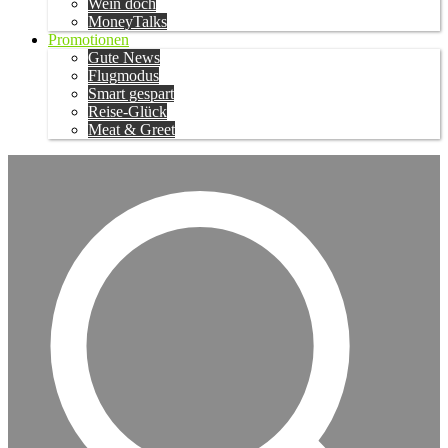
Wein doch
MoneyTalks
Promotionen
Gute News
Flugmodus
Smart gespart
Reise-Glück
Meat & Greet