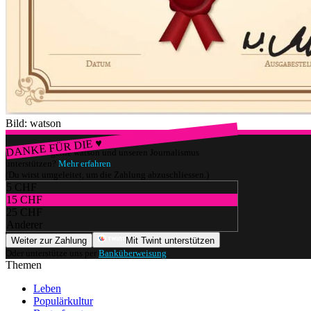
Bild: watson
DANKE FÜR DIE ♥
Würdest du gerne watson und unseren Journalismus
unterstützen?
Mehr erfahren
(Du wirst umgeleitet, um die Zahlung abzuschliessen.)
5 CHF
15 CHF
25 CHF
Anderer
Weiter zur Zahlung
Mit Twint unterstützen
Oder unterstütze uns per
Banküberweisung
.
Themen
Leben
Populärkultur