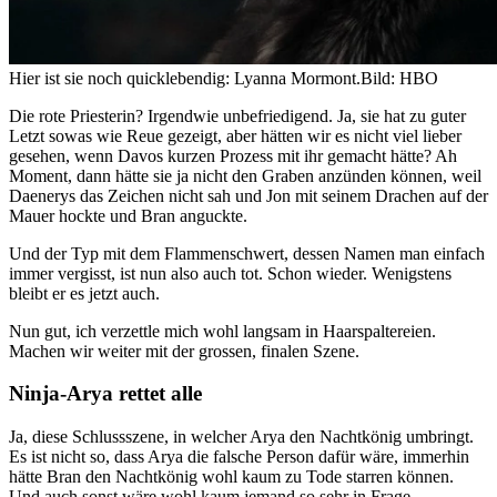
Hier ist sie noch quicklebendig: Lyanna Mormont.
Bild: HBO
Die rote Priesterin? Irgendwie unbefriedigend. Ja, sie hat zu guter
Letzt sowas wie Reue gezeigt, aber hätten wir es nicht viel lieber
gesehen, wenn Davos kurzen Prozess mit ihr gemacht hätte? Ah
Moment, dann hätte sie ja nicht den Graben anzünden können, weil
Daenerys das Zeichen nicht sah und Jon mit seinem Drachen auf der
Mauer hockte und Bran anguckte.
Und der Typ mit dem Flammenschwert, dessen Namen man einfach
immer vergisst, ist nun also auch tot. Schon wieder. Wenigstens
bleibt er es jetzt auch.
Nun gut, ich verzettle mich wohl langsam in Haarspaltereien.
Machen wir weiter mit der grossen, finalen Szene.
Ninja-Arya rettet alle
Ja, diese Schlussszene, in welcher Arya den Nachtkönig umbringt.
Es ist nicht so, dass Arya die falsche Person dafür wäre, immerhin
hätte Bran den Nachtkönig wohl kaum zu Tode starren können.
Und auch sonst wäre wohl kaum jemand so sehr in Frage