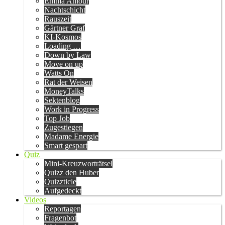
Emma Amour
Nachtschicht
Rauszeit
Gärtner Graf
KI-Kosmos
Loading …
Down by Law
Move on up
Watts On
Rat der Weisen
MoneyTalks
Sektenblog
Work in Progress
Top Job
Zugestiegen
Madame Energie
Smart gespart
Quiz
Mini-Kreuzworträtsel
Quizz den Huber
Quizzticle
Aufgedeckt
Videos
Reportagen
Fragenbot