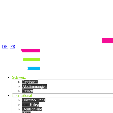
DE
|
FR
Schweiz
Regionen
Abstimmungen
Reisen
International
Ukraine-Krieg
Iran-Krieg
Deutschland