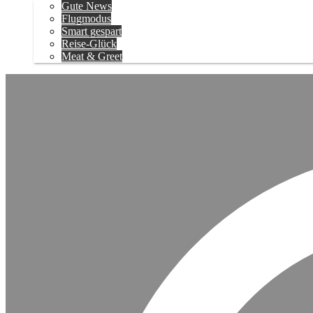
Gute News
Flugmodus
Smart gespart
Reise-Glück
Meat & Greet