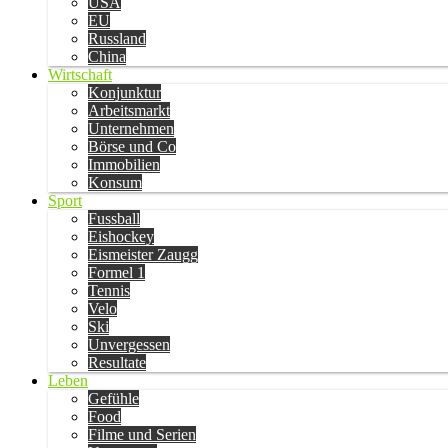
USA
EU
Russland
China
Wirtschaft
Konjunktur
Arbeitsmarkt
Unternehmen
Börse und Co
Immobilien
Konsum
Sport
Fussball
Eishockey
Eismeister Zaugg
Formel 1
Tennis
Velo
Ski
Unvergessen
Resultate
Leben
Gefühle
Food
Filme und Serien