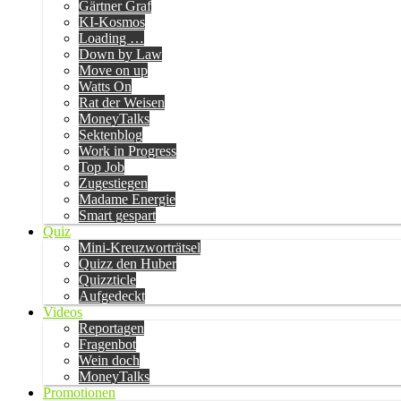
Gärtner Graf
KI-Kosmos
Loading …
Down by Law
Move on up
Watts On
Rat der Weisen
MoneyTalks
Sektenblog
Work in Progress
Top Job
Zugestiegen
Madame Energie
Smart gespart
Quiz
Mini-Kreuzworträtsel
Quizz den Huber
Quizzticle
Aufgedeckt
Videos
Reportagen
Fragenbot
Wein doch
MoneyTalks
Promotionen