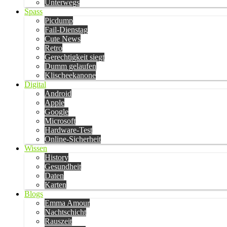
Unterwegs
Spass
Picdump
Fail-Dienstag
Cute News
Retro
Gerechtigkeit siegt
Dumm gelaufen
Klischeekanone
Digital
Android
Apple
Google
Microsoft
Hardware-Test
Online-Sicherheit
Wissen
History
Gesundheit
Daten
Karten
Blogs
Emma Amour
Nachtschicht
Rauszeit