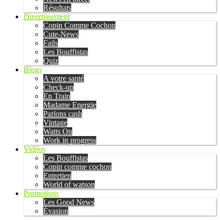
Résultats
Divertissement
Copin Comme Cochon
Cute-News
Fails
Les Bouffistas
Quiz
Blogs
A votre santé
Check-up
En Train
Madame Energie
Parlons cash
Vintage
Watts On
Work in progress
Vidéos
Les Bouffistas
Copin comme cochon
Entretien
World of watson
Promotions
Les Good News
Évasion