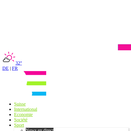
32°
DE
|
FR
Suisse
International
Economie
Société
Sport
News en direct