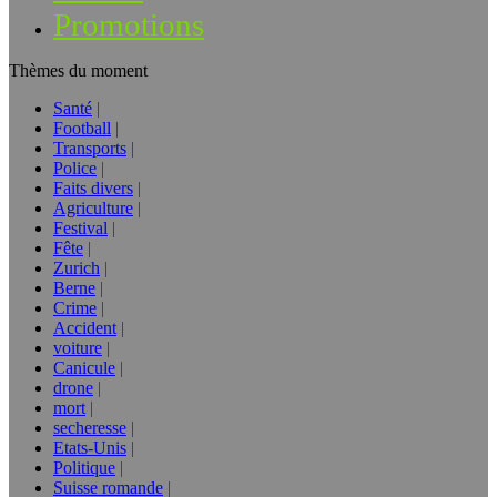
Promotions
Thèmes du moment
Santé
Football
Transports
Police
Faits divers
Agriculture
Festival
Fête
Zurich
Berne
Crime
Accident
voiture
Canicule
drone
mort
secheresse
Etats-Unis
Politique
Suisse romande