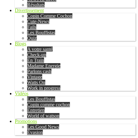
Résultats
Divertissement
Copin Comme Cochon
Cute-News
Fails
Les Bouffistas
Quiz
Blogs
A votre santé
Check-up
En Train
Madame Energie
Parlons cash
Vintage
Watts On
Work in progress
Vidéos
Les Bouffistas
Copin comme cochon
Entretien
World of watson
Promotions
Les Good News
Évasion