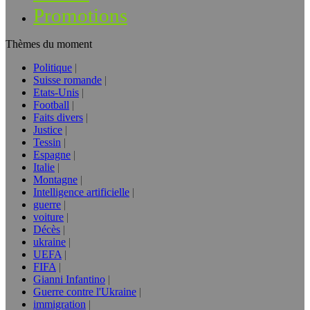
Promotions
Thèmes du moment
Politique
Suisse romande
Etats-Unis
Football
Faits divers
Justice
Tessin
Espagne
Italie
Montagne
Intelligence artificielle
guerre
voiture
Décès
ukraine
UEFA
FIFA
Gianni Infantino
Guerre contre l'Ukraine
immigration