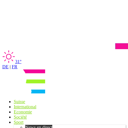
31°
DE
|
FR
Suisse
International
Economie
Société
Sport
News en direct