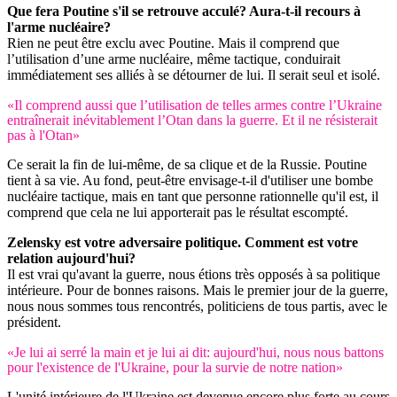
Que fera Poutine s'il se retrouve acculé? Aura-t-il recours à
l'arme nucléaire?
Rien ne peut être exclu avec Poutine. Mais il comprend que
l’utilisation d’une arme nucléaire, même tactique, conduirait
immédiatement ses alliés à se détourner de lui. Il serait seul et isolé.
«Il comprend aussi que l’utilisation de telles armes contre l’Ukraine
entraînerait inévitablement l’Otan dans la guerre. Et il ne résisterait
pas à l'Otan»
Ce serait la fin de lui-même, de sa clique et de la Russie. Poutine
tient à sa vie. Au fond, peut-être envisage-t-il d'utiliser une bombe
nucléaire tactique, mais en tant que personne rationnelle qu'il est, il
comprend que cela ne lui apporterait pas le résultat escompté.
Zelensky est votre adversaire politique. Comment est votre
relation aujourd'hui?
Il est vrai qu'avant la guerre, nous étions très opposés à sa politique
intérieure. Pour de bonnes raisons. Mais le premier jour de la guerre,
nous nous sommes tous rencontrés, politiciens de tous partis, avec le
président.
«Je lui ai serré la main et je lui ai dit: aujourd'hui, nous nous battons
pour l'existence de l'Ukraine, pour la survie de notre nation»
L'unité intérieure de l'Ukraine est devenue encore plus forte au cours