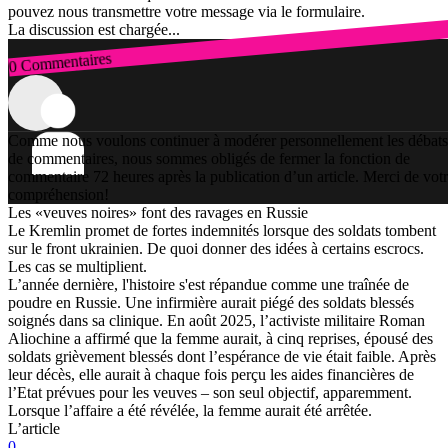
pouvez nous transmettre votre message via le formulaire.
La discussion est chargée...
0 Commentaires
Connexion
Comme nous voulons continuer à modérer personnellement les débats
de commentaires, nous sommes obligés de fermer la fonction de
commentaire 72 heures après la publication d’un article. Merci de vot
compréhension!
Les «veuves noires» font des ravages en Russie
Le Kremlin promet de fortes indemnités lorsque des soldats tombent
sur le front ukrainien. De quoi donner des idées à certains escrocs.
Les cas se multiplient.
L’année dernière, l'histoire s'est répandue comme une traînée de
poudre en Russie. Une infirmière aurait piégé des soldats blessés
soignés dans sa clinique. En août 2025, l’activiste militaire Roman
Aliochine a affirmé que la femme aurait, à cinq reprises, épousé des
soldats grièvement blessés dont l’espérance de vie était faible. Après
leur décès, elle aurait à chaque fois perçu les aides financières de
l’Etat prévues pour les veuves – son seul objectif, apparemment.
Lorsque l’affaire a été révélée, la femme aurait été arrêtée.
L’article
0