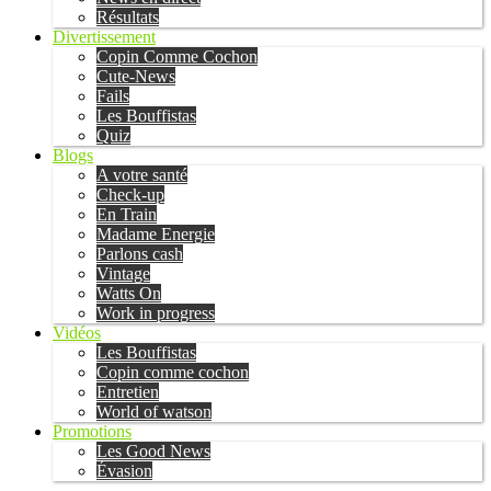
Résultats
Divertissement
Copin Comme Cochon
Cute-News
Fails
Les Bouffistas
Quiz
Blogs
A votre santé
Check-up
En Train
Madame Energie
Parlons cash
Vintage
Watts On
Work in progress
Vidéos
Les Bouffistas
Copin comme cochon
Entretien
World of watson
Promotions
Les Good News
Évasion