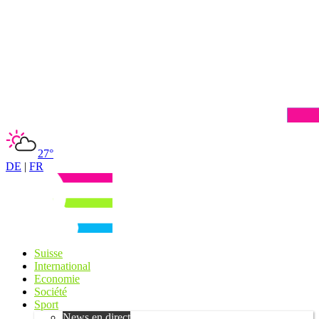
27°
DE
|
FR
Suisse
International
Economie
Société
Sport
News en direct