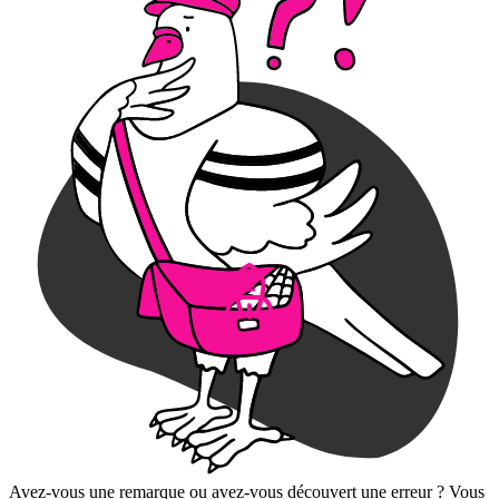
Avez-vous une remarque ou avez-vous découvert une erreur ? Vous