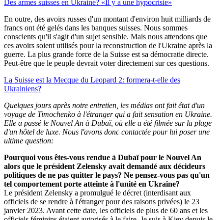
Des armes suisses en Ukraine? «Il y a une hypocrisie»
En outre, des avoirs russes d'un montant d'environ huit milliards de
francs ont été gelés dans les banques suisses. Nous sommes
conscients qu'il s'agit d'un sujet sensible. Mais nous attendons que
ces avoirs soient utilisés pour la reconstruction de l'Ukraine après la
guerre. La plus grande force de la Suisse est sa démocratie directe.
Peut-être que le peuple devrait voter directement sur ces questions.
La Suisse est la Mecque du Leopard 2: formera-t-elle des
Ukrainiens?
Quelques jours après notre entretien, les médias ont fait état d'un
voyage de Timochenko à l'étranger qui a fait sensation en Ukraine.
Elle a passé le Nouvel An à Dubaï, où elle a été filmée sur la plage
d'un hôtel de luxe. Nous l'avons donc contactée pour lui poser une
ultime question:
Pourquoi vous êtes-vous rendue à Dubaï pour le Nouvel An
alors que le président Zelensky avait demandé aux décideurs
politiques de ne pas quitter le pays? Ne pensez-vous pas qu'un
tel comportement porte atteinte à l'unité en Ukraine?
Le président Zelensky a promulgué le décret (interdisant aux
officiels de se rendre à l'étranger pour des raisons privées) le 23
janvier 2023. Avant cette date, les officiels de plus de 60 ans et les
officiels féminins étaient autorisés à le faire. Je suis à Kiev depuis le