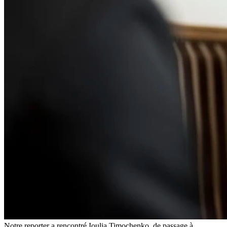
Notre reporter a rencontré Ioulia Timochenko, de passage à