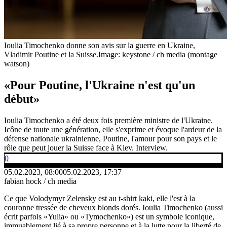
Ioulia Timochenko donne son avis sur la guerre en Ukraine,
Vladimir Poutine et la Suisse.
Image: keystone / ch media (montage
watson)
«Pour Poutine, l'Ukraine n'est qu'un
début»
Ioulia Timochenko a été deux fois première ministre de l'Ukraine.
Icône de toute une génération, elle s'exprime et évoque l'ardeur de la
défense nationale ukrainienne, Poutine, l'amour pour son pays et le
rôle que peut jouer la Suisse face à Kiev. Interview.
0
05.02.2023, 08:00
05.02.2023, 17:37
fabian hock / ch media
Ce que Volodymyr Zelensky est au t-shirt kaki, elle l'est à la
couronne tressée de cheveux blonds dorés. Ioulia Timochenko (aussi
écrit parfois «Yulia» ou «Tymochenko») est un symbole iconique,
immuablement lié à sa propre personne et à la lutte pour la liberté de