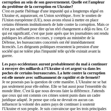
corruption au sein de son gouvernement. Quelle est l'ampleur
du problème de la corruption en Ukraine?
C'est en partie l'héritage d'une impunité qui a longtemps régné en
Ukraine et, auparavant, en Union soviétique. Avec le soutien de
l'Union européenne (UE), nous avons réussi à mettre en place
certains éléments institutionnels de lutte contre la corruption. Mais ce
n'est pas suffisant pour dire qu'un réel changement a déjà eu lieu. Ce
qui est significatif, c'est que juste après que les journalistes ont rendu
publiques les affaires en cours, y compris au ministère de la
Défense, les bureaucrates concernés ont été immédiatement
licenciés. Les dirigeants politiques ressentent la pression d'une
société qui ne tolère plus l'impunité telle qu'elle existait avant la
guerre.
Les pays occidentaux auront probablement du mal à continuer
à envoyer des milliards à l’Ukraine si cet argent va dans les
poches de certains bureaucrates. La lutte contre la corruption
est-elle menée avec suffisamment de rapidité et de fermeté?
Je ne poserais pas la question de cette manière. L'Ukraine ne se bat
pas seulement pour elle-même. Elle se bat aussi pour l'ensemble du
monde libre. C'est là que nous devons faire la différence. J'attends
que ceux qui ont commis ces crimes soient punis dans un cadre
juridique adapté. Je pense que cela ne devrait en aucun cas
influencer la volonté des autres pays de continuer à soutenir
l'Ukraine et son peuple. Je suis convaincue que les trois principales