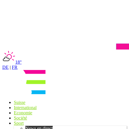
18°
DE
|
FR
Suisse
International
Economie
Société
Sport
News en direct