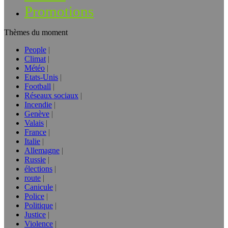
Promotions
Thèmes du moment
People
Climat
Météo
Etats-Unis
Football
Réseaux sociaux
Incendie
Genève
Valais
France
Italie
Allemagne
Russie
élections
route
Canicule
Police
Politique
Justice
Violence