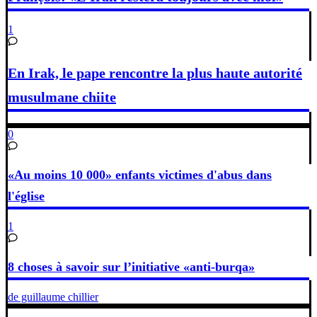
1
En Irak, le pape rencontre la plus haute autorité
musulmane chiite
0
«Au moins 10 000» enfants victimes d'abus dans
l'église
1
8 choses à savoir sur l’initiative «anti-burqa»
de guillaume chillier