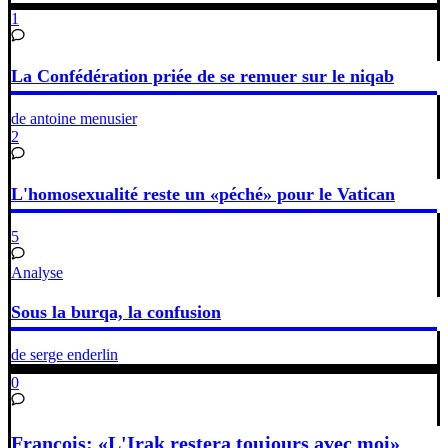
1
La Confédération priée de se remuer sur le niqab
de antoine menusier
2
L'homosexualité reste un «péché» pour le Vatican
5
Analyse
Sous la burqa, la confusion
de serge enderlin
0
François: «L'Irak restera toujours avec moi»