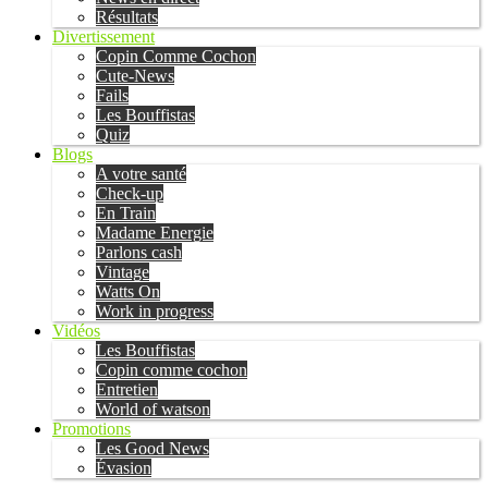
Résultats
Divertissement
Copin Comme Cochon
Cute-News
Fails
Les Bouffistas
Quiz
Blogs
A votre santé
Check-up
En Train
Madame Energie
Parlons cash
Vintage
Watts On
Work in progress
Vidéos
Les Bouffistas
Copin comme cochon
Entretien
World of watson
Promotions
Les Good News
Évasion