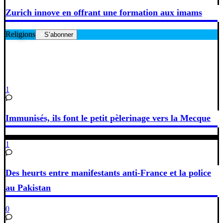
Zurich innove en offrant une formation aux imams
Religions
S’abonner
1
Immunisés, ils font le petit pèlerinage vers la Mecque
1
Des heurts entre manifestants anti-France et la police
au Pakistan
0