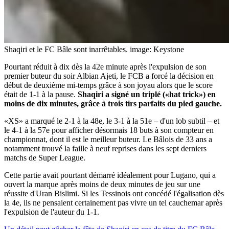
Shaqiri et le FC Bâle sont inarrêtables.
image: Keystone
Pourtant réduit à dix dès la 42e minute après l'expulsion de son
premier buteur du soir Albian Ajeti, le FCB a forcé la décision en
début de deuxième mi-temps grâce à son joyau alors que le score
était de 1-1 à la pause.
Shaqiri a signé un triplé («hat trick») en
moins de dix minutes, grâce à trois tirs parfaits du pied gauche.
«XS» a marqué le 2-1 à la 48e, le 3-1 à la 51e – d'un lob subtil – et
le 4-1 à la 57e pour afficher désormais 18 buts à son compteur en
championnat, dont il est le meilleur buteur. Le Bâlois de 33 ans a
notamment trouvé la faille à neuf reprises dans les sept derniers
matchs de Super League.
Cette partie avait pourtant démarré idéalement pour Lugano, qui a
ouvert la marque après moins de deux minutes de jeu sur une
réussite d'Uran Bislimi. Si les Tessinois ont concédé l'égalisation dès
la 4e, ils ne pensaient certainement pas vivre un tel cauchemar après
l'expulsion de l'auteur du 1-1.