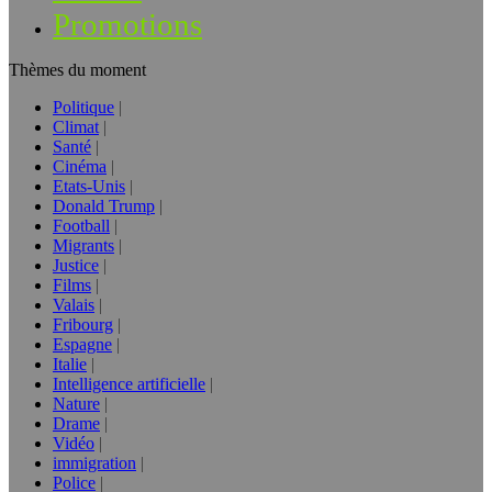
Promotions
Thèmes du moment
Politique
Climat
Santé
Cinéma
Etats-Unis
Donald Trump
Football
Migrants
Justice
Films
Valais
Fribourg
Espagne
Italie
Intelligence artificielle
Nature
Drame
Vidéo
immigration
Police