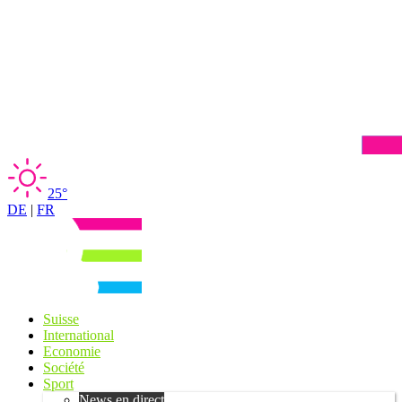
25°
DE
|
FR
Suisse
International
Economie
Société
Sport
News en direct