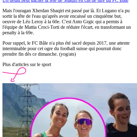
Un détail peut gâcher la fête de Shaqiri en cas de titre du FC Bâle
Mais l'ouragan Xherdan Shaqiri est passé par là. Et Lugano n'a pu
sortir la tête de l'eau qu'après avoir encaissé un cinquième but,
oeuvre de Léo Leroy à la 60e. C'est Anto Grgic qui a permis à
l'équipe de Mattia Croci-Torti de réduire l'écart, en transformant un
penalty à la 69e.
Pour rappel, le FC Bâle n'a plus été sacré depuis 2017, une attente
interminable pour cet ogre du football suisse qui pourrait donc
prendre fin dès ce dimanche. (yog/ats)
Plus d'articles sur le sport