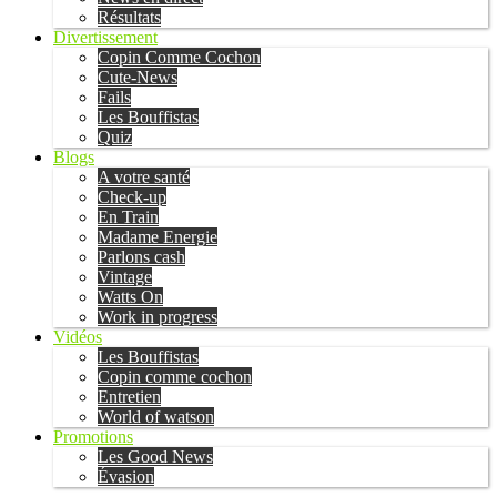
Résultats
Divertissement
Copin Comme Cochon
Cute-News
Fails
Les Bouffistas
Quiz
Blogs
A votre santé
Check-up
En Train
Madame Energie
Parlons cash
Vintage
Watts On
Work in progress
Vidéos
Les Bouffistas
Copin comme cochon
Entretien
World of watson
Promotions
Les Good News
Évasion