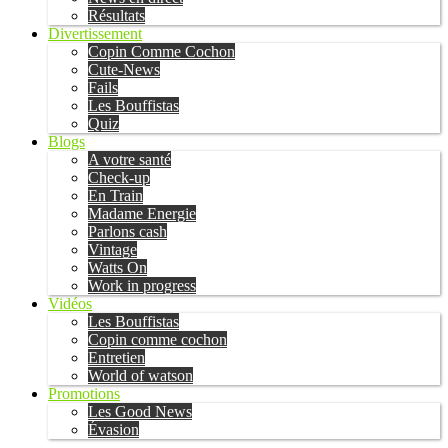
Résultats
Divertissement
Copin Comme Cochon
Cute-News
Fails
Les Bouffistas
Quiz
Blogs
A votre santé
Check-up
En Train
Madame Energie
Parlons cash
Vintage
Watts On
Work in progress
Vidéos
Les Bouffistas
Copin comme cochon
Entretien
World of watson
Promotions
Les Good News
Évasion