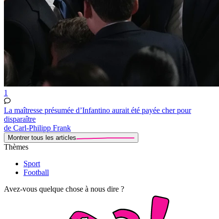
1
La maîtresse présumée d’Infantino aurait été payée cher pour
disparaître
de Carl-Philipp Frank
Montrer tous les articles
Thèmes
Sport
Football
Avez-vous quelque chose à nous dire ?