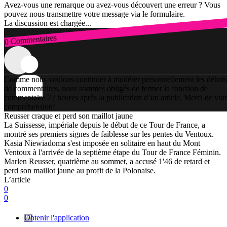
Avez-vous une remarque ou avez-vous découvert une erreur ? Vous
pouvez nous transmettre votre message via le formulaire.
La discussion est chargée...
0 Commentaires
Connexion
Comme nous voulons continuer à modérer personnellement les débats
de commentaires, nous sommes obligés de fermer la fonction de
commentaire 72 heures après la publication d’un article. Merci de vot
compréhension!
Reusser craque et perd son maillot jaune
La Suissesse, impériale depuis le début de ce Tour de France, a
montré ses premiers signes de faiblesse sur les pentes du Ventoux.
Kasia Niewiadoma s'est imposée en solitaire en haut du Mont
Ventoux à l'arrivée de la septième étape du Tour de France Féminin.
Marlen Reusser, quatrième au sommet, a accusé 1'46 de retard et
perd son maillot jaune au profit de la Polonaise.
L’article
0
0
Obtenir l'application