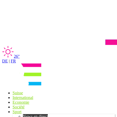
26°
DE
|
FR
Suisse
International
Economie
Société
Sport
News en direct