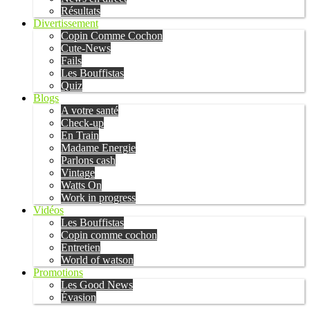
Résultats
Divertissement
Copin Comme Cochon
Cute-News
Fails
Les Bouffistas
Quiz
Blogs
A votre santé
Check-up
En Train
Madame Energie
Parlons cash
Vintage
Watts On
Work in progress
Vidéos
Les Bouffistas
Copin comme cochon
Entretien
World of watson
Promotions
Les Good News
Évasion