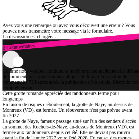
Avez-vous une remarque ou avez-vous découvert une erreur ? Vous
pouvez nous transmettre votre message via le formulaire.
La discussion est chargée...
0 Commentaires
Connexion
Comme nous voulons continuer à modérer personnellement les débats
de commentaires, nous sommes obligés de fermer la fonction de
commentaire 72 heures après la publication d’un article. Merci de vot
compréhension!
Cette grotte romande appréciée des randonneurs ferme pour
longtemps
En raison de risques d'éboulement, la grotte de Naye, au-dessus de
Montreux (VD), est fermée. Un réouverture n'est pas prévue avant
fin 2027.
La grotte de Naye, fameux passage situé sur l'un des sentiers d'accès
au sommet des Rochers-de-Naye, au-dessus de Montreux (VD), est
fermée aux randonneurs depuis cet été. Elle ne devrait pas rouvrir
avant la fin de l'année 2027 voire l'été 2028. En cause, des risques