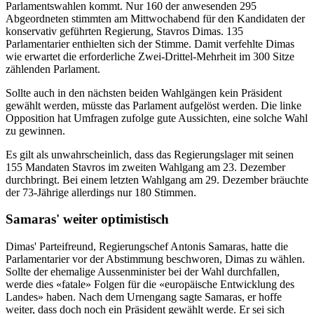
Parlamentswahlen kommt. Nur 160 der anwesenden 295
Abgeordneten stimmten am Mittwochabend für den Kandidaten der
konservativ geführten Regierung, Stavros Dimas. 135
Parlamentarier enthielten sich der Stimme. Damit verfehlte Dimas
wie erwartet die erforderliche Zwei-Drittel-Mehrheit im 300 Sitze
zählenden Parlament.
Sollte auch in den nächsten beiden Wahlgängen kein Präsident
gewählt werden, müsste das Parlament aufgelöst werden. Die linke
Opposition hat Umfragen zufolge gute Aussichten, eine solche Wahl
zu gewinnen.
Es gilt als unwahrscheinlich, dass das Regierungslager mit seinen
155 Mandaten Stavros im zweiten Wahlgang am 23. Dezember
durchbringt. Bei einem letzten Wahlgang am 29. Dezember bräuchte
der 73-Jährige allerdings nur 180 Stimmen.
Samaras' weiter optimistisch
Dimas' Parteifreund, Regierungschef Antonis Samaras, hatte die
Parlamentarier vor der Abstimmung beschworen, Dimas zu wählen.
Sollte der ehemalige Aussenminister bei der Wahl durchfallen,
werde dies «fatale» Folgen für die «europäische Entwicklung des
Landes» haben. Nach dem Urnengang sagte Samaras, er hoffe
weiter, dass doch noch ein Präsident gewählt werde. Er sei sich