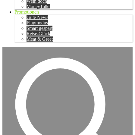
Wein doch
MoneyTalks
Promotionen
Gute News
Flugmodus
Smart gespart
Reise-Glück
Meat & Greet