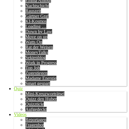
Emma Amour
Nachtschicht
Rauszeit
Gärtner Graf
KI-Kosmos
Loading …
Down by Law
Move on up
Watts On
Rat der Weisen
MoneyTalks
Sektenblog
Work in Progress
Top Job
Zugestiegen
Madame Energie
Smart gespart
Quiz
Mini-Kreuzworträtsel
Quizz den Huber
Quizzticle
Aufgedeckt
Videos
Reportagen
Fragenbot