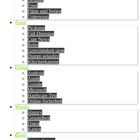
Food
Filme und Serien
Unterwegs
Spass
Picdump
Fail-Dienstag
Cute News
Retro
Gerechtigkeit siegt
Dumm gelaufen
Klischeekanone
Digital
Android
Apple
Google
Microsoft
Hardware-Test
Online-Sicherheit
Wissen
History
Gesundheit
Daten
Karten
Blogs