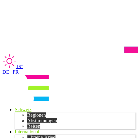
19°
DE
|
FR
Schweiz
Regionen
Abstimmungen
Reisen
International
Ukraine-Krieg