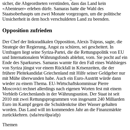
sicher, die Abgeordneten verstünden, dass das Land kein
«Abenteuer» erleben dürfe. Samaras hatte die Wahl des
Staatsoberhaupts um zwei Monate vorgezogen, um die politische
Unsicherheit in dem hoch verschuldeten Land zu beenden.
Opposition zufrieden
Der Chef der linksradikalen Opposition, Alexis Tsipras, sagte, die
Strategie der Regierung, Angst zu schüren, sei gescheitert. In
Umfragen liegt seine Syriza-Partei, die die Rettungspolitik von EU
und Internationalem Währungsfonds ablehnt, vorn. Sie pocht auf ein
Ende des Sparkurses. Samaras warnte für den Fall eines Wahlsieges
von Syriza jüngst vor einem Rückfall in Krisenzeiten, die der
frühere Pleitekandidat Griechenland mit Hilfe seiner Geldgeber nur
mit Mühe überwunden habe. Auch ein Euro-Austritt würde dann
wieder zu einem Thema. EU-Wirtschaftskommissar Pierre
Moscovici rechnet allerdings nach eigenen Worten fest mit einem
Verbleib Griechenlands in der Währungsunion. Der Staat ist seit
2010 mit zwei Rettungsprogrammen von insgesamt 240 Milliarden
Euro im Kampf gegen die Schuldenkrise über Wasser gehalten
worden. Das Land will im kommenden Jahr an die Finanzmärkte
zurückkehren. (sda/reu/dpa/afp)
Themen