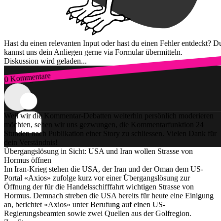
Hast du einen relevanten Input oder hast du einen Fehler entdeckt? D
kannst uns dein Anliegen gerne via Formular übermitteln.
Diskussion wird geladen...
0 Kommentare
Zum Login
Weil wir die Kommentar-Debatten weiterhin persönlich moderieren
möchten, sehen wir uns gezwungen, die Kommentarfunktion 24
Stunden nach Publikation einer Story zu schliessen. Vielen Dank für
dein Verständnis!
Übergangslösung in Sicht: USA und Iran wollen Strasse von
Hormus öffnen
Im Iran-Krieg stehen die USA, der Iran und der Oman dem US-
Portal «Axios» zufolge kurz vor einer Übergangslösung zur
Öffnung der für die Handelsschifffahrt wichtigen Strasse von
Hormus. Demnach streben die USA bereits für heute eine Einigung
an, berichtet «Axios» unter Berufung auf einen US-
Regierungsbeamten sowie zwei Quellen aus der Golfregion.