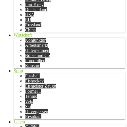
Iran-Krieg
Deutschland
USA
EU
Russland
China
Wirtschaft
Konjunktur
Arbeitsmarkt
Unternehmen
Börse und Co
Immobilien
Konsum
Sport
Fussball
Eishockey
Eismeister Zaugg
Formel 1
Tennis
Velo
Ski
Unvergessen
Resultate
Leben
Gefühle