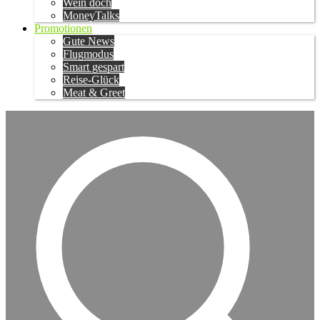
Wein doch
MoneyTalks
Promotionen
Gute News
Flugmodus
Smart gespart
Reise-Glück
Meat & Greet