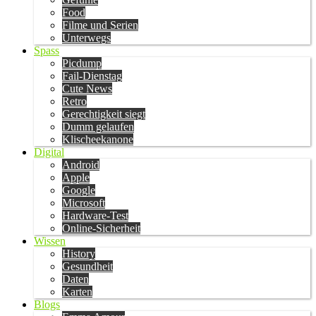
Food
Filme und Serien
Unterwegs
Spass
Picdump
Fail-Dienstag
Cute News
Retro
Gerechtigkeit siegt
Dumm gelaufen
Klischeekanone
Digital
Android
Apple
Google
Microsoft
Hardware-Test
Online-Sicherheit
Wissen
History
Gesundheit
Daten
Karten
Blogs