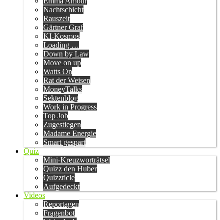
Emma Amour
Nachtschicht
Rauszeit
Gärtner Graf
KI-Kosmos
Loading …
Down by Law
Move on up
Watts On
Rat der Weisen
MoneyTalks
Sektenblog
Work in Progress
Top Job
Zugestiegen
Madame Energie
Smart gespart
Quiz
Mini-Kreuzworträtsel
Quizz den Huber
Quizzticle
Aufgedeckt
Videos
Reportagen
Fragenbot