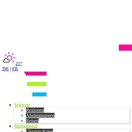
21°
DE
|
FR
Schweiz
Regionen
Abstimmungen
Reisen
International
Ukraine-Krieg