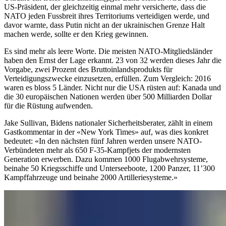
US-Präsident, der gleichzeitig einmal mehr versicherte, dass die
NATO jeden Fussbreit ihres Territoriums verteidigen werde, und
davor warnte, dass Putin nicht an der ukrainischen Grenze Halt
machen werde, sollte er den Krieg gewinnen.
Es sind mehr als leere Worte. Die meisten NATO-Mitgliedsländer
haben den Ernst der Lage erkannt. 23 von 32 werden dieses Jahr die
Vorgabe, zwei Prozent des Bruttoinlandsprodukts für
Verteidigungszwecke einzusetzen, erfüllen. Zum Vergleich: 2016
waren es bloss 5 Länder. Nicht nur die USA rüsten auf: Kanada und
die 30 europäischen Nationen werden über 500 Milliarden Dollar
für die Rüstung aufwenden.
Jake Sullivan, Bidens nationaler Sicherheitsberater, zählt in einem
Gastkommentar in der «New York Times» auf, was dies konkret
bedeutet: «In den nächsten fünf Jahren werden unsere NATO-
Verbündeten mehr als 650 F-35-Kampfjets der modernsten
Generation erwerben. Dazu kommen 1000 Flugabwehrsysteme,
beinahe 50 Kriegsschiffe und Unterseeboote, 1200 Panzer, 11’300
Kampffahrzeuge und beinahe 2000 Artilleriesysteme.»