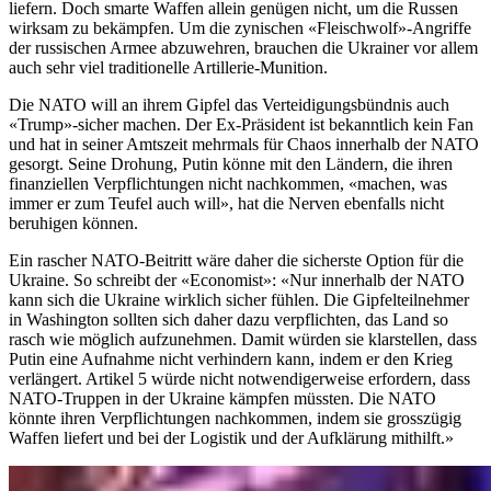
liefern. Doch smarte Waffen allein genügen nicht, um die Russen
wirksam zu bekämpfen. Um die zynischen «Fleischwolf»-Angriffe
der russischen Armee abzuwehren, brauchen die Ukrainer vor allem
auch sehr viel traditionelle Artillerie-Munition.
Die NATO will an ihrem Gipfel das Verteidigungsbündnis auch
«Trump»-sicher machen. Der Ex-Präsident ist bekanntlich kein Fan
und hat in seiner Amtszeit mehrmals für Chaos innerhalb der NATO
gesorgt. Seine Drohung, Putin könne mit den Ländern, die ihren
finanziellen Verpflichtungen nicht nachkommen, «machen, was
immer er zum Teufel auch will», hat die Nerven ebenfalls nicht
beruhigen können.
Ein rascher NATO-Beitritt wäre daher die sicherste Option für die
Ukraine. So schreibt der «Economist»: «Nur innerhalb der NATO
kann sich die Ukraine wirklich sicher fühlen. Die Gipfelteilnehmer
in Washington sollten sich daher dazu verpflichten, das Land so
rasch wie möglich aufzunehmen. Damit würden sie klarstellen, dass
Putin eine Aufnahme nicht verhindern kann, indem er den Krieg
verlängert. Artikel 5 würde nicht notwendigerweise erfordern, dass
NATO-Truppen in der Ukraine kämpfen müssten. Die NATO
könnte ihren Verpflichtungen nachkommen, indem sie grosszügig
Waffen liefert und bei der Logistik und der Aufklärung mithilft.»