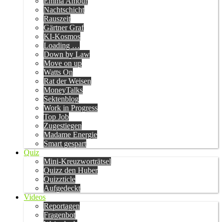
Emma Amour
Nachtschicht
Rauszeit
Gärtner Graf
KI-Kosmos
Loading …
Down by Law
Move on up
Watts On
Rat der Weisen
MoneyTalks
Sektenblog
Work in Progress
Top Job
Zugestiegen
Madame Energie
Smart gespart
Quiz
Mini-Kreuzworträtsel
Quizz den Huber
Quizzticle
Aufgedeckt
Videos
Reportagen
Fragenbot