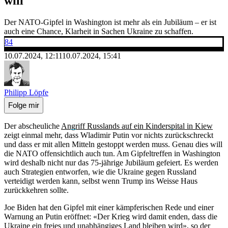
will
Der NATO-Gipfel in Washington ist mehr als ein Jubiläum – er ist
auch eine Chance, Klarheit in Sachen Ukraine zu schaffen.
84
10.07.2024, 12:11
10.07.2024, 15:41
Philipp Löpfe
Folge mir
Der abscheuliche
Angriff Russlands auf ein Kinderspital in Kiew
zeigt einmal mehr, dass Wladimir Putin vor nichts zurückschreckt
und dass er mit allen Mitteln gestoppt werden muss. Genau dies will
die NATO offensichtlich auch tun. Am Gipfeltreffen in Washington
wird deshalb nicht nur das 75-jährige Jubiläum gefeiert. Es werden
auch Strategien entworfen, wie die Ukraine gegen Russland
verteidigt werden kann, selbst wenn Trump ins Weisse Haus
zurückkehren sollte.
Joe Biden hat den Gipfel mit einer kämpferischen Rede und einer
Warnung an Putin eröffnet: «Der Krieg wird damit enden, dass die
Ukraine ein freies und unabhängiges Land bleiben wird», so der