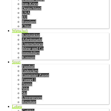
Iran-Krieg
Deutschland
USA
EU
Russland
China
Wirtschaft
Konjunktur
Arbeitsmarkt
Unternehmen
Börse und Co
Immobilien
Konsum
Sport
Fussball
Eishockey
Eismeister Zaugg
Formel 1
Tennis
Velo
Ski
Unvergessen
Resultate
Leben
Gefühle