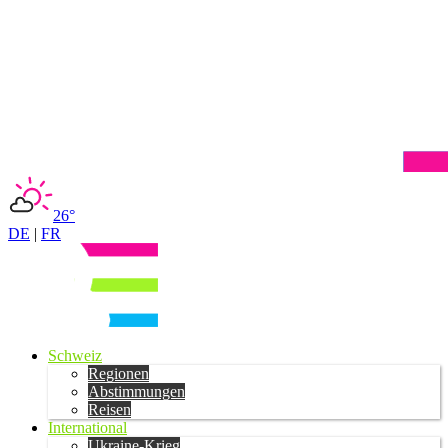
26°
DE
|
FR
Schweiz
Regionen
Abstimmungen
Reisen
International
Ukraine-Krieg