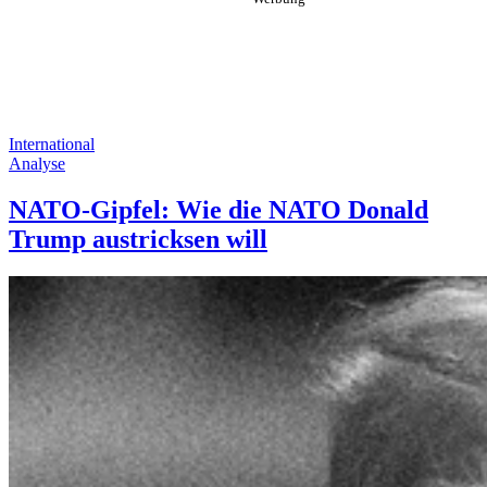
International
Analyse
NATO-Gipfel: Wie die NATO Donald
Trump austricksen will