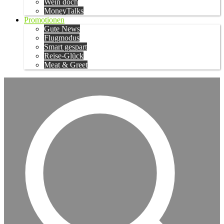
Wein doch
MoneyTalks
Promotionen
Gute News
Flugmodus
Smart gespart
Reise-Glück
Meat & Greet