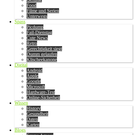
Food
Filme und Serien
Unterwegs
Spass
Picdump
Fail-Dienstag
Cute News
Retro
Gerechtigkeit siegt
Dumm gelaufen
Klischeekanone
Digital
Android
Apple
Google
Microsoft
Hardware-Test
Online-Sicherheit
Wissen
History
Gesundheit
Daten
Karten
Blogs