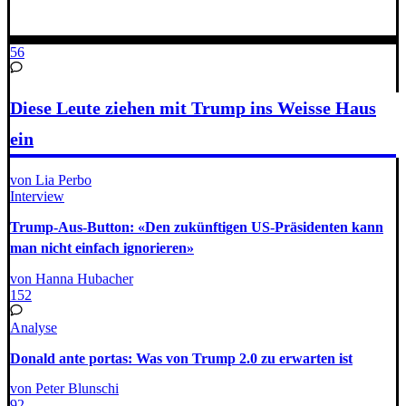
56
Diese Leute ziehen mit Trump ins Weisse Haus
ein
von Lia Perbo
Interview
Trump-Aus-Button: «Den zukünftigen US-Präsidenten kann
man nicht einfach ignorieren»
von Hanna Hubacher
152
Analyse
Donald ante portas: Was von Trump 2.0 zu erwarten ist
von Peter Blunschi
92