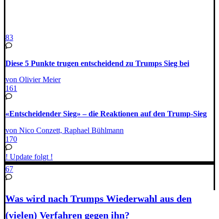
83
Diese 5 Punkte trugen entscheidend zu Trumps Sieg bei
von Olivier Meier
161
«Entscheidender Sieg» – die Reaktionen auf den Trump-Sieg
von Nico Conzett, Raphael Bühlmann
170
! Update folgt !
67
Was wird nach Trumps Wiederwahl aus den
(vielen) Verfahren gegen ihn?