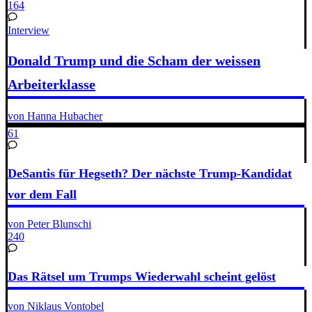
164
Interview
Donald Trump und die Scham der weissen
Arbeiterklasse
von Hanna Hubacher
61
DeSantis für Hegseth? Der nächste Trump-Kandidat
vor dem Fall
von Peter Blunschi
240
Das Rätsel um Trumps Wiederwahl scheint gelöst
von Niklaus Vontobel