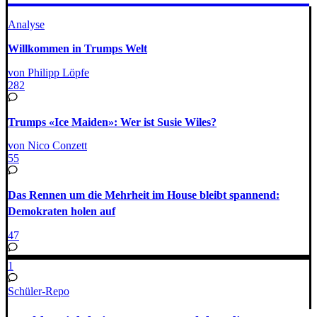
Analyse
Willkommen in Trumps Welt
von Philipp Löpfe
282
Trumps «Ice Maiden»: Wer ist Susie Wiles?
von Nico Conzett
55
Das Rennen um die Mehrheit im House bleibt spannend:
Demokraten holen auf
47
1
Schüler-Repo