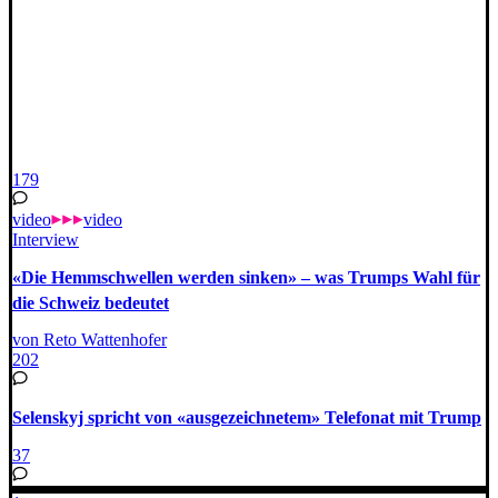
179
video
video
Interview
«Die Hemmschwellen werden sinken» – was Trumps Wahl für
die Schweiz bedeutet
von Reto Wattenhofer
202
Selenskyj spricht von «ausgezeichnetem» Telefonat mit Trump
37