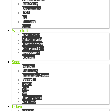
Iran-Krieg
Deutschland
USA
EU
Russland
China
Wirtschaft
Konjunktur
Arbeitsmarkt
Unternehmen
Börse und Co
Immobilien
Konsum
Sport
Fussball
Eishockey
Eismeister Zaugg
Formel 1
Tennis
Velo
Ski
Unvergessen
Resultate
Leben
Gefühle