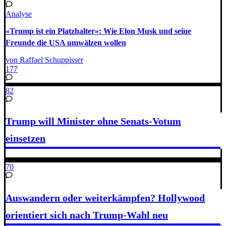
Analyse
«Trump ist ein Platzhalter»: Wie Elon Musk und seine
Freunde die USA umwälzen wollen
von Raffael Schuppisser
177
82
Trump will Minister ohne Senats-Votum
einsetzen
70
Auswandern oder weiterkämpfen? Hollywood
orientiert sich nach Trump-Wahl neu