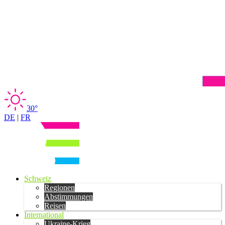
30°
DE
|
FR
Schweiz
Regionen
Abstimmungen
Reisen
International
Ukraine-Krieg