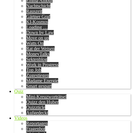
Emma Amour
Nachtschicht
Rauszeit
Gärtner Graf
KI-Kosmos
Loading …
Down by Law
Move on up
Watts On
Rat der Weisen
MoneyTalks
Sektenblog
Work in Progress
Top Job
Zugestiegen
Madame Energie
Smart gespart
Quiz
Mini-Kreuzworträtsel
Quizz den Huber
Quizzticle
Aufgedeckt
Videos
Reportagen
Fragenbot