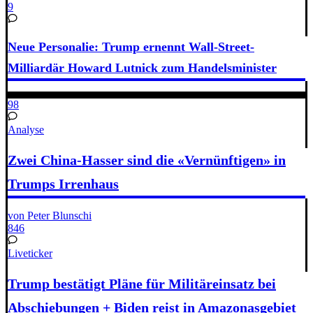
9
Neue Personalie: Trump ernennt Wall-Street-
Milliardär Howard Lutnick zum Handelsminister
98
Analyse
Zwei China-Hasser sind die «Vernünftigen» in
Trumps Irrenhaus
von Peter Blunschi
846
Liveticker
Trump bestätigt Pläne für Militäreinsatz bei
Abschiebungen + Biden reist in Amazonasgebiet