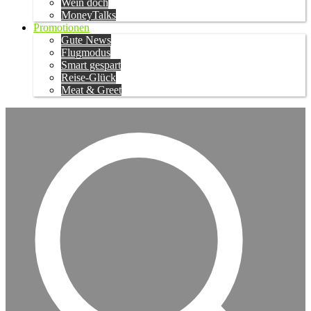
Wein doch
MoneyTalks
Promotionen
Gute News
Flugmodus
Smart gespart
Reise-Glück
Meat & Greet