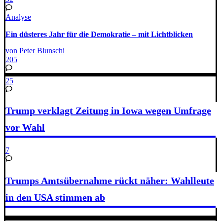
Analyse
Ein düsteres Jahr für die Demokratie – mit Lichtblicken
von Peter Blunschi
205
25
Trump verklagt Zeitung in Iowa wegen Umfrage
vor Wahl
7
Trumps Amtsübernahme rückt näher: Wahlleute
in den USA stimmen ab