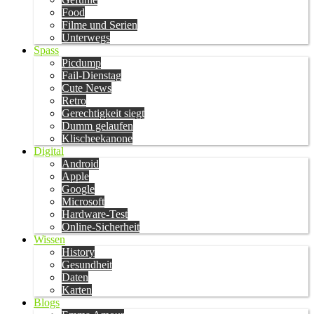
Food
Filme und Serien
Unterwegs
Spass
Picdump
Fail-Dienstag
Cute News
Retro
Gerechtigkeit siegt
Dumm gelaufen
Klischeekanone
Digital
Android
Apple
Google
Microsoft
Hardware-Test
Online-Sicherheit
Wissen
History
Gesundheit
Daten
Karten
Blogs