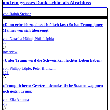
und ein grosses Dankeschön als Abschluss
von Ralph Steiner
«Dann gebe ich zu, dass ich falsch lag»: So hat Trump junge
Männer von sich überzeugt
von Natasha Hähni, Philadelphia
77
Interview
«Unter Trump wird die Schweiz kein leichtes Leben haben»
von Philipp Löpfe, Peter Blunschi
121
«Trump-sichere» Gesetze – demokratische Staaten wappnen
sich gegen Trump
von Elia Arianna
23