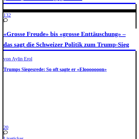
132
«Grosse Freude» bis «grosse Enttäuschung» –
das sagt die Schweizer Politik zum Trump-Sieg
von Aylin Erol
Trumps Siegesrede: So oft sagte er «Elooooooon»
20
Liveticker