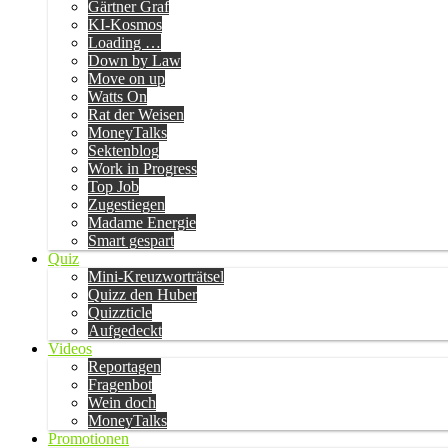
Gärtner Graf
KI-Kosmos
Loading …
Down by Law
Move on up
Watts On
Rat der Weisen
MoneyTalks
Sektenblog
Work in Progress
Top Job
Zugestiegen
Madame Energie
Smart gespart
Quiz
Mini-Kreuzworträtsel
Quizz den Huber
Quizzticle
Aufgedeckt
Videos
Reportagen
Fragenbot
Wein doch
MoneyTalks
Promotionen