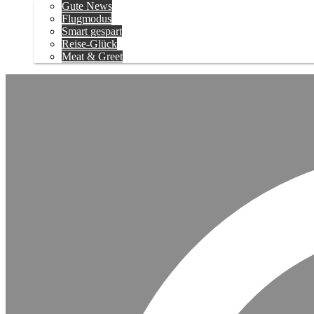
Gute News
Flugmodus
Smart gespart
Reise-Glück
Meat & Greet