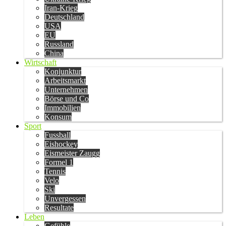
Iran-Krieg
Deutschland
USA
EU
Russland
China
Wirtschaft
Konjunktur
Arbeitsmarkt
Unternehmen
Börse und Co
Immobilien
Konsum
Sport
Fussball
Eishockey
Eismeister Zaugg
Formel 1
Tennis
Velo
Ski
Unvergessen
Resultate
Leben
Gefühle