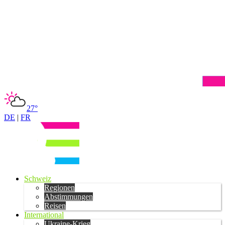
27°
DE
|
FR
Schweiz
Regionen
Abstimmungen
Reisen
International
Ukraine-Krieg