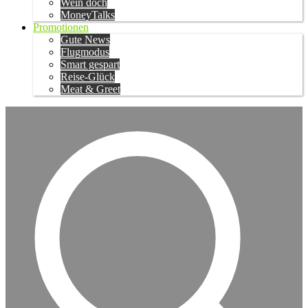
Wein doch
MoneyTalks
Promotionen
Gute News
Flugmodus
Smart gespart
Reise-Glück
Meat & Greet