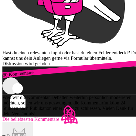
Hast du einen relevanten Input oder hast du einen Fehler entdeckt? D
kannst uns dein Anliegen gerne via Formular übermitteln.
Diskussion wird geladen...
80 Kommentare
Zum Login
Weil wir die Kommentar-Debatten weiterhin persönlich moderieren
möchten, sehen wir uns gezwungen, die Kommentarfunktion 24
Stunden nach Publikation einer Story zu schliessen. Vielen Dank für
dein Verständnis!
Die beliebtesten Kommentare