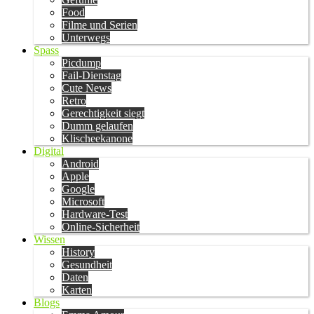
Food
Filme und Serien
Unterwegs
Spass
Picdump
Fail-Dienstag
Cute News
Retro
Gerechtigkeit siegt
Dumm gelaufen
Klischeekanone
Digital
Android
Apple
Google
Microsoft
Hardware-Test
Online-Sicherheit
Wissen
History
Gesundheit
Daten
Karten
Blogs