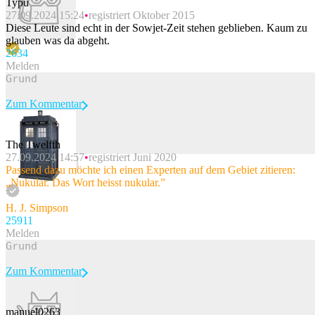
Typu
27.09.2024 15:24
registriert Oktober 2015
Diese Leute sind echt in der Sowjet-Zeit stehen geblieben. Kaum zu
glauben was da abgeht.
263
4
Melden
Zum Kommentar
The Twelfth
27.09.2024 14:57
registriert Juni 2020
Beitrag melden
Passend dazu möchte ich einen Experten auf dem Gebiet zitieren:
„Nukular. Das Wort heisst nukular.”
H. J. Simpson
259
11
Melden
Zum Kommentar
manuel0263