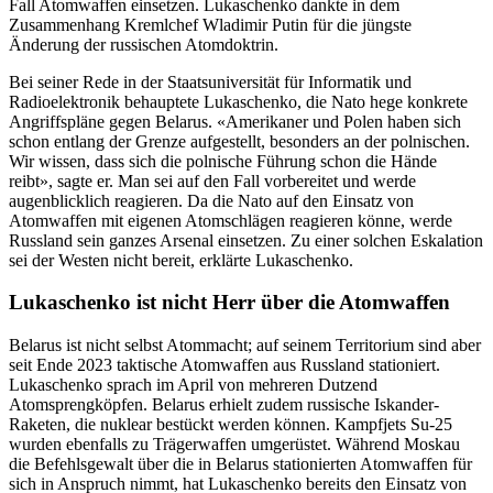
Fall Atomwaffen einsetzen. Lukaschenko dankte in dem
Zusammenhang Kremlchef Wladimir Putin für die jüngste
Änderung der russischen Atomdoktrin.
Bei seiner Rede in der Staatsuniversität für Informatik und
Radioelektronik behauptete Lukaschenko, die Nato hege konkrete
Angriffspläne gegen Belarus. «Amerikaner und Polen haben sich
schon entlang der Grenze aufgestellt, besonders an der polnischen.
Wir wissen, dass sich die polnische Führung schon die Hände
reibt», sagte er. Man sei auf den Fall vorbereitet und werde
augenblicklich reagieren. Da die Nato auf den Einsatz von
Atomwaffen mit eigenen Atomschlägen reagieren könne, werde
Russland sein ganzes Arsenal einsetzen. Zu einer solchen Eskalation
sei der Westen nicht bereit, erklärte Lukaschenko.
Lukaschenko ist nicht Herr über die Atomwaffen
Belarus ist nicht selbst Atommacht; auf seinem Territorium sind aber
seit Ende 2023 taktische Atomwaffen aus Russland stationiert.
Lukaschenko sprach im April von mehreren Dutzend
Atomsprengköpfen. Belarus erhielt zudem russische Iskander-
Raketen, die nuklear bestückt werden können. Kampfjets Su-25
wurden ebenfalls zu Trägerwaffen umgerüstet. Während Moskau
die Befehlsgewalt über die in Belarus stationierten Atomwaffen für
sich in Anspruch nimmt, hat Lukaschenko bereits den Einsatz von