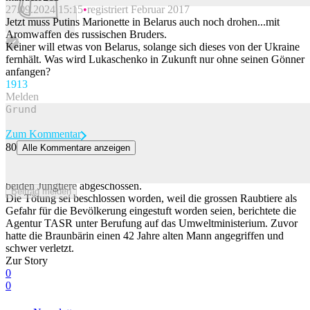
27.09.2024 15:15
registriert Februar 2017
Beitrag melden
Jetzt muss Putins Marionette in Belarus auch noch drohen...mit
Aromwaffen des russischen Bruders.
Keiner will etwas von Belarus, solange sich dieses von der Ukraine
fernhält. Was wird Lukaschenko in Zukunft nur ohne seinen Gönner
anfangen?
191
3
Melden
Zum Kommentar
80
Alle Kommentare anzeigen
Bärenmutter und Jungtiere nach Angriff in Slowakei getötet
In der Slowakei haben die Behörden eine Bärenmutter und ihre
beiden Jungtiere abgeschossen.
Beitrag melden
Die Tötung sei beschlossen worden, weil die grossen Raubtiere als
Gefahr für die Bevölkerung eingestuft worden seien, berichtete die
Agentur TASR unter Berufung auf das Umweltministerium. Zuvor
hatte die Braunbärin einen 42 Jahre alten Mann angegriffen und
schwer verletzt.
Zur Story
0
0