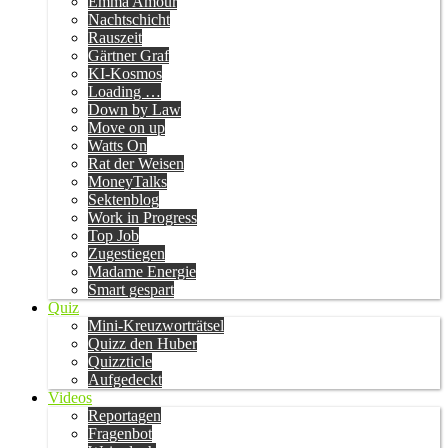
Emma Amour
Nachtschicht
Rauszeit
Gärtner Graf
KI-Kosmos
Loading …
Down by Law
Move on up
Watts On
Rat der Weisen
MoneyTalks
Sektenblog
Work in Progress
Top Job
Zugestiegen
Madame Energie
Smart gespart
Quiz
Mini-Kreuzworträtsel
Quizz den Huber
Quizzticle
Aufgedeckt
Videos
Reportagen
Fragenbot