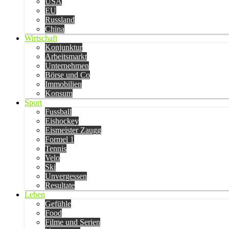
USA
EU
Russland
China
Wirtschaft
Konjunktur
Arbeitsmarkt
Unternehmen
Börse und Co
Immobilien
Konsum
Sport
Fussball
Eishockey
Eismeister Zaugg
Formel 1
Tennis
Velo
Ski
Unvergessen
Resultate
Leben
Gefühle
Food
Filme und Serien