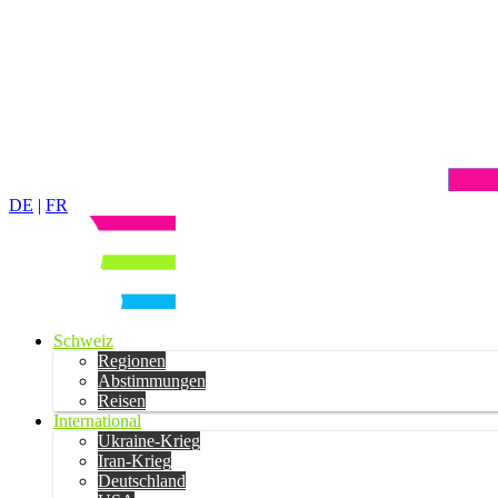
DE
|
FR
Schweiz
Regionen
Abstimmungen
Reisen
International
Ukraine-Krieg
Iran-Krieg
Deutschland