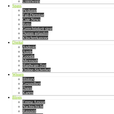
Unterwegs
Spass
Picdump
Fail-Dienstag
Cute News
Retro
Gerechtigkeit siegt
Dumm gelaufen
Klischeekanone
Digital
Android
Apple
Google
Microsoft
Hardware-Test
Online-Sicherheit
Wissen
History
Gesundheit
Daten
Karten
Blogs
Emma Amour
Nachtschicht
Rauszeit