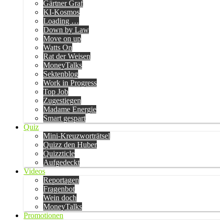
Gärtner Graf
KI-Kosmos
Loading …
Down by Law
Move on up
Watts On
Rat der Weisen
MoneyTalks
Sektenblog
Work in Progress
Top Job
Zugestiegen
Madame Energie
Smart gespart
Quiz
Mini-Kreuzworträtsel
Quizz den Huber
Quizzticle
Aufgedeckt
Videos
Reportagen
Fragenbot
Wein doch
MoneyTalks
Promotionen