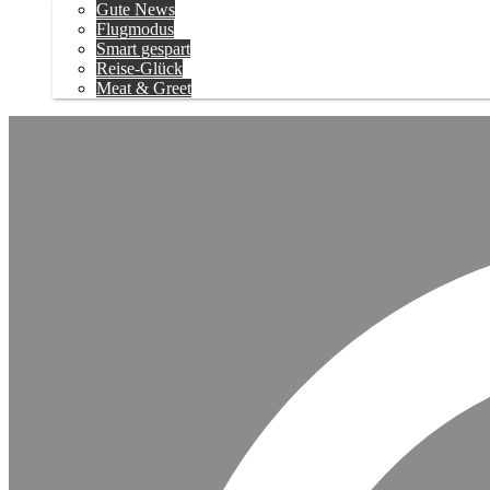
Gute News
Flugmodus
Smart gespart
Reise-Glück
Meat & Greet