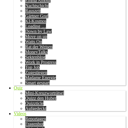
Emma Amour
Nachtschicht
Rauszeit
Gärtner Graf
KI-Kosmos
Loading …
Down by Law
Move on up
Watts On
Rat der Weisen
MoneyTalks
Sektenblog
Work in Progress
Top Job
Zugestiegen
Madame Energie
Smart gespart
Quiz
Mini-Kreuzworträtsel
Quizz den Huber
Quizzticle
Aufgedeckt
Videos
Reportagen
Fragenbot