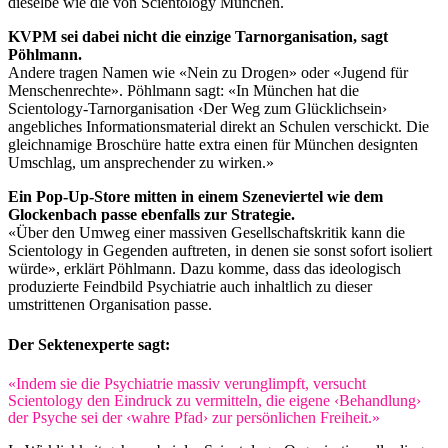
dieselbe wie die von Scientology München.
KVPM sei dabei nicht die einzige Tarnorganisation, sagt
Pöhlmann.
Andere tragen Namen wie «Nein zu Drogen» oder «Jugend für
Menschenrechte». Pöhlmann sagt: «In München hat die
Scientology-Tarnorganisation ‹Der Weg zum Glücklichsein›
angebliches Informationsmaterial direkt an Schulen verschickt. Die
gleichnamige Broschüre hatte extra einen für München designten
Umschlag, um ansprechender zu wirken.»
Ein Pop-Up-Store mitten in einem Szeneviertel wie dem
Glockenbach passe ebenfalls zur Strategie.
«Über den Umweg einer massiven Gesellschaftskritik kann die
Scientology in Gegenden auftreten, in denen sie sonst sofort isoliert
würde», erklärt Pöhlmann. Dazu komme, dass das ideologisch
produzierte Feindbild Psychiatrie auch inhaltlich zu dieser
umstrittenen Organisation passe.
Der Sektenexperte sagt:
«Indem sie die Psychiatrie massiv verunglimpft, versucht
Scientology den Eindruck zu vermitteln, die eigene ‹Behandlung›
der Psyche sei der ‹wahre Pfad› zur persönlichen Freiheit.»