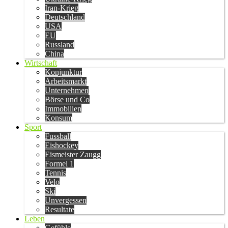
Iran-Krieg
Deutschland
USA
EU
Russland
China
Wirtschaft
Konjunktur
Arbeitsmarkt
Unternehmen
Börse und Co
Immobilien
Konsum
Sport
Fussball
Eishockey
Eismeister Zaugg
Formel 1
Tennis
Velo
Ski
Unvergessen
Resultate
Leben
Gefühle