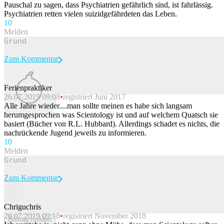
Pauschal zu sagen, dass Psychiatrien gefährlich sind, ist fahrlässig.
Psychiatrien retten vielen suizidgefährdeten das Leben.
1
0
Melden
Zum Kommentar
Ferienpraktiker
26.07.2019 09:08
registriert Juni 2017
Beitrag melden
Alle Jahre wieder....man sollte meinen es habe sich langsam
herumgesprochen was Scientology ist und auf welchem Quatsch sie
basiert (Bücher von R.L. Hubbard). Allerdings schadet es nichts, die
nachrückende Jugend jeweils zu informieren.
1
0
Melden
Zum Kommentar
Chriguchris
26.07.2019 09:18
registriert November 2018
Beitrag melden