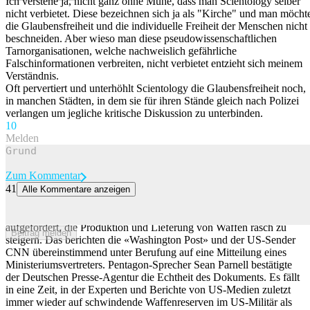
Ich verstehe ja, nicht ganz ohne Mühe, dass man Scientology selber
nicht verbietet. Diese bezeichnen sich ja als "Kirche" und man möcht
die Glaubensfreiheit und die individuelle Freiheit der Menschen nicht
beschneiden. Aber wieso man diese pseudowissenschaftlichen
Tarnorganisationen, welche nachweislich gefährliche
Falschinformationen verbreiten, nicht verbietet entzieht sich meinem
Verständnis.
Oft pervertiert und unterhöhlt Scientology die Glaubensfreiheit noch,
in manchen Städten, in dem sie für ihren Stände gleich nach Polizei
verlangen um jegliche kritische Diskussion zu unterbinden.
1
0
Melden
Zum Kommentar
41
Alle Kommentare anzeigen
Pentagon ruft Industrie auf, schneller Waffen zu produzieren
Das Pentagon hat Vertreter der US-Rüstungsindustrie dazu
aufgefordert, die Produktion und Lieferung von Waffen rasch zu
Beitrag melden
steigern. Das berichten die «Washington Post» und der US-Sender
CNN übereinstimmend unter Berufung auf eine Mitteilung eines
Ministeriumsvertreters. Pentagon-Sprecher Sean Parnell bestätigte
der Deutschen Presse-Agentur die Echtheit des Dokuments. Es fällt
in eine Zeit, in der Experten und Berichte von US-Medien zuletzt
immer wieder auf schwindende Waffenreserven im US-Militär als