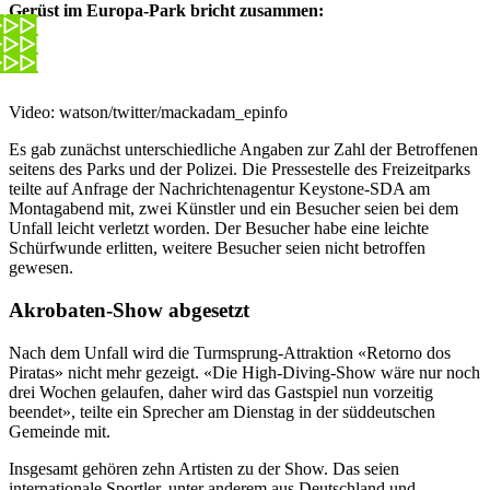
Gerüst im Europa-Park bricht zusammen:
Video: watson/twitter/mackadam_epinfo
Es gab zunächst unterschiedliche Angaben zur Zahl der Betroffenen
seitens des Parks und der Polizei. Die Pressestelle des Freizeitparks
teilte auf Anfrage der Nachrichtenagentur Keystone-SDA am
Montagabend mit, zwei Künstler und ein Besucher seien bei dem
Unfall leicht verletzt worden. Der Besucher habe eine leichte
Schürfwunde erlitten, weitere Besucher seien nicht betroffen
gewesen.
Akrobaten-Show abgesetzt
Nach dem Unfall wird die Turmsprung-Attraktion «Retorno dos
Piratas» nicht mehr gezeigt. «Die High-Diving-Show wäre nur noch
drei Wochen gelaufen, daher wird das Gastspiel nun vorzeitig
beendet», teilte ein Sprecher am Dienstag in der süddeutschen
Gemeinde mit.
Insgesamt gehören zehn Artisten zu der Show. Das seien
internationale Sportler, unter anderem aus Deutschland und