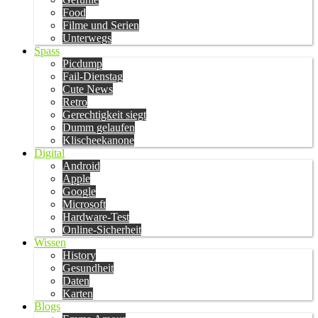
Food
Filme und Serien
Unterwegs
Spass
Picdump
Fail-Dienstag
Cute News
Retro
Gerechtigkeit siegt
Dumm gelaufen
Klischeekanone
Digital
Android
Apple
Google
Microsoft
Hardware-Test
Online-Sicherheit
Wissen
History
Gesundheit
Daten
Karten
Blogs