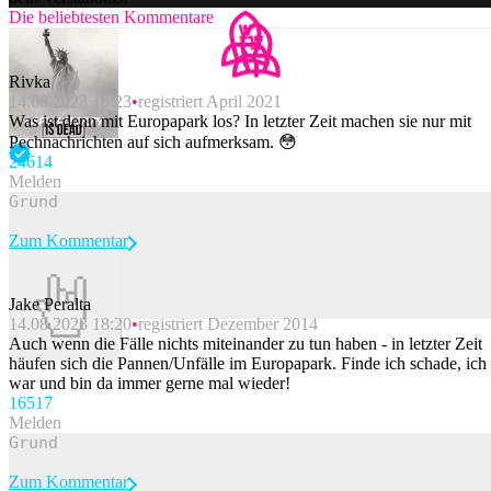
Die beliebtesten Kommentare
Rivka
14.08.2023 18:23
registriert April 2021
Was ist denn mit Europapark los? In letzter Zeit machen sie nur mit
Pechnachrichten auf sich aufmerksam. 😳
246
14
Melden
Zum Kommentar
Jake Peralta
14.08.2023 18:20
registriert Dezember 2014
Beitrag melden
Auch wenn die Fälle nichts miteinander zu tun haben - in letzter Zeit
häufen sich die Pannen/Unfälle im Europapark. Finde ich schade, ich
war und bin da immer gerne mal wieder!
165
17
Melden
Zum Kommentar