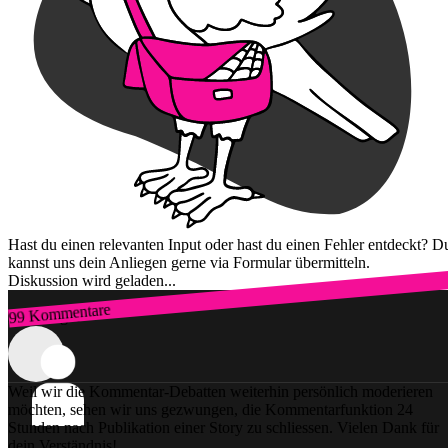
Hast du einen relevanten Input oder hast du einen Fehler entdeckt? D
kannst uns dein Anliegen gerne via Formular übermitteln.
Diskussion wird geladen...
99 Kommentare
Zum Login
Weil wir die Kommentar-Debatten weiterhin persönlich moderieren
möchten, sehen wir uns gezwungen, die Kommentarfunktion 24
Stunden nach Publikation einer Story zu schliessen. Vielen Dank für
dein Verständnis!