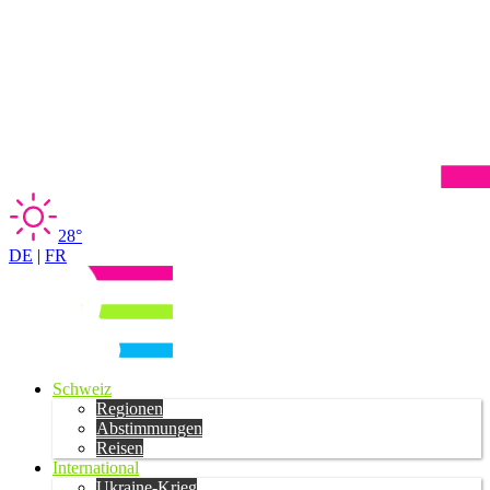
28°
DE
|
FR
Schweiz
Regionen
Abstimmungen
Reisen
International
Ukraine-Krieg