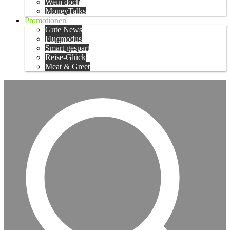
Wein doch
MoneyTalks
Promotionen
Gute News
Flugmodus
Smart gespart
Reise-Glück
Meat & Greet