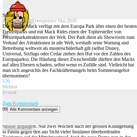
Sunstich
14.08.2023 23:51
registriert Mai 2020
Beitrag melden
Die Familie Mack verfügt mit dem Europa Park über einen der besten
Freizeitparks und mit Mack Rides einen der Tophersteller von
Freizeitparkattraktionen der Welt. Der Park dient als Showroom zum
Verkauf der Attraktionen in alle Welt, weshalb seine Wartung und
Betreibung weltweit als musterschülerhaft gilt (selbst Disney,
Universal, Sixflags oder Cedar ziehen den Hut vor den Zahlen des
Europaparks). Die Häufung dieser Zwischenfälle dürften den Macks
auf allen Ebenen schaden, selbst wenn es Zufälle sind. Vielleicht hat
man sich angesichts des Fachkräftemangels beim Sommerangebot
übernommen?
57
0
Melden
Zum Kommentar
99
Alle Kommentare anzeigen
Erneut Demonstration gegen den Massentourismus auf Mallorca
Erneut sind Mallorquiner gegen den Massentourismus auf die
Strasse gegangen. Nur zwei Wochen nach der grossen Kundgebung
Beitrag melden
in Palma gegen den aus Sicht vieler Insulaner überbordenden