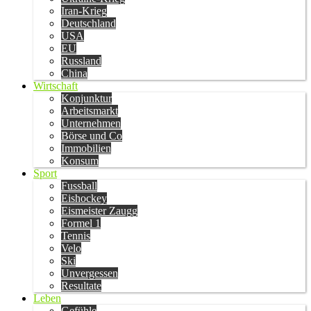
Iran-Krieg
Deutschland
USA
EU
Russland
China
Wirtschaft
Konjunktur
Arbeitsmarkt
Unternehmen
Börse und Co
Immobilien
Konsum
Sport
Fussball
Eishockey
Eismeister Zaugg
Formel 1
Tennis
Velo
Ski
Unvergessen
Resultate
Leben
Gefühle