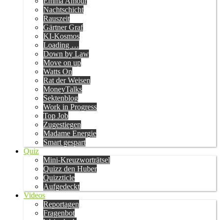
Emma Amour
Nachtschicht
Rauszeit
Gärtner Graf
KI-Kosmos
Loading …
Down by Law
Move on up
Watts On
Rat der Weisen
MoneyTalks
Sektenblog
Work in Progress
Top Job
Zugestiegen
Madame Energie
Smart gespart
Quiz
Mini-Kreuzworträtsel
Quizz den Huber
Quizzticle
Aufgedeckt
Videos
Reportagen
Fragenbot