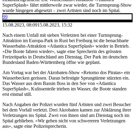
SuperSplash» fährt mittlerweile zwar wieder, die Turmsprung-Show
wurde hingegen abgesetzt – zwei Artisten sind noch im Spital.
99
15.08.2023, 08:09
15.08.2023, 15:32
Nach einem Unfall mit sieben Verletzten bei einer Turmsprung-
Attraktion im Europa-Park in Rust bei Freiburg ist die benachbarte
Wasserbahn-Attraktion «Atlantica SuperSplash» wieder in Betrieb.
«Die Boote fahren wieder», sagte eine Sprecherin des grössten
Freizeitparks in Deutschland am Dienstag. Der Park im deutschen
Bundesland Baden-Württemberg öffne wie geplant.
Am Vortag war bei der Akrobaten-Show «Retorno dos Piratas» ein
Wasserbecken gerissen. Daran befestigte Sprungtürme stürzten ein.
Das Wasser aus dem Bassin floss in den See von «Atlantica
SuperSplash», Kulissenteile trieben im Wasser, die Boote standen
erst einmal still.
Nach Angaben der Polizei wurden fünf Artisten und zwei Besucher
bei dem Vorfall verletzt. Drei Akrobaten kamen zur Abklärung ihrer
Verletzungen ins Spital. Zwei von ihnen sind am Dienstag noch im
Spital geblieben. «Wir gehen nicht von schwereren Verletzungen
aus», sagte eine Polizeisprecherin.