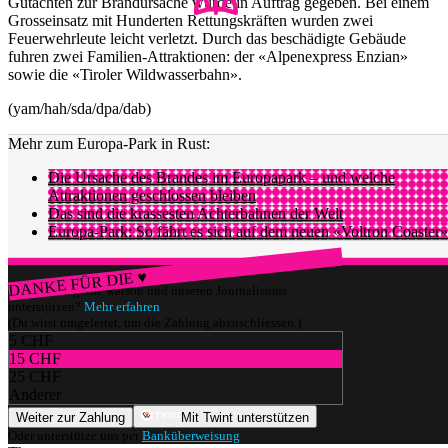
Gutachten zur Brandursache wurde in Auftrag gegeben. Bei einem
Grosseinsatz mit Hunderten Rettungskräften wurden zwei
Feuerwehrleute leicht verletzt. Durch das beschädigte Gebäude
fuhren zwei Familien-Attraktionen: der «Alpenexpress Enzian»
sowie die «Tiroler Wildwasserbahn».
(yam/hah/sda/dpa/dab)
Mehr zum Europa-Park in Rust:
Die Ursache des Brandes im Europapark – und welche
Attraktionen geschlossen bleiben
Das sind die krassesten Achterbahnen der Welt
Europa-Park: So fährt es sich auf dem neuen «Voltron Coaster»
DANKE FÜR DIE ♥
Würdest du gerne watson und unseren Journalismus
unterstützen?
Mehr erfahren
(Du wirst umgeleitet, um die Zahlung abzuschliessen.)
5 CHF
15 CHF
25 CHF
Anderer
Weiter zur Zahlung
Mit Twint unterstützen
Oder unterstütze uns per
Banküberweisung
.