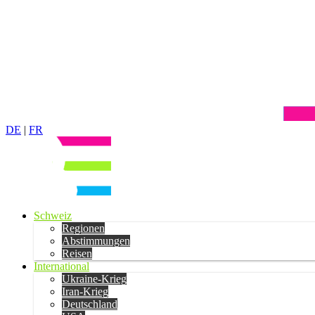
DE
|
FR
Schweiz
Regionen
Abstimmungen
Reisen
International
Ukraine-Krieg
Iran-Krieg
Deutschland