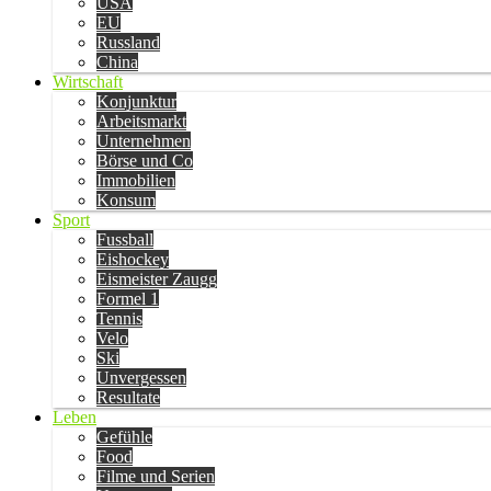
USA
EU
Russland
China
Wirtschaft
Konjunktur
Arbeitsmarkt
Unternehmen
Börse und Co
Immobilien
Konsum
Sport
Fussball
Eishockey
Eismeister Zaugg
Formel 1
Tennis
Velo
Ski
Unvergessen
Resultate
Leben
Gefühle
Food
Filme und Serien