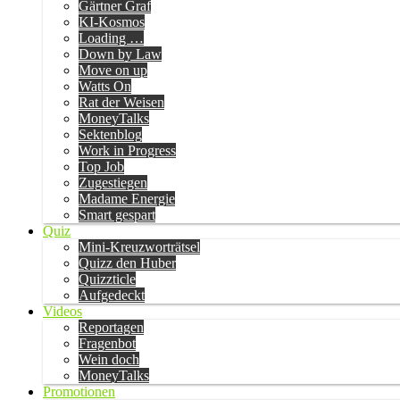
Gärtner Graf
KI-Kosmos
Loading …
Down by Law
Move on up
Watts On
Rat der Weisen
MoneyTalks
Sektenblog
Work in Progress
Top Job
Zugestiegen
Madame Energie
Smart gespart
Quiz
Mini-Kreuzworträtsel
Quizz den Huber
Quizzticle
Aufgedeckt
Videos
Reportagen
Fragenbot
Wein doch
MoneyTalks
Promotionen