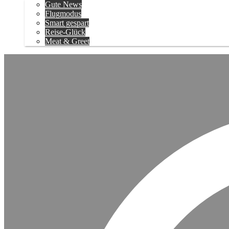
Gute News
Flugmodus
Smart gespart
Reise-Glück
Meat & Greet