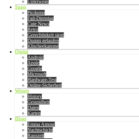
Unterwegs
Spass
Picdump
Fail-Dienstag
Cute News
Retro
Gerechtigkeit siegt
Dumm gelaufen
Klischeekanone
Digital
Android
Apple
Google
Microsoft
Hardware-Test
Online-Sicherheit
Wissen
History
Gesundheit
Daten
Karten
Blogs
Emma Amour
Nachtschicht
Rauszeit