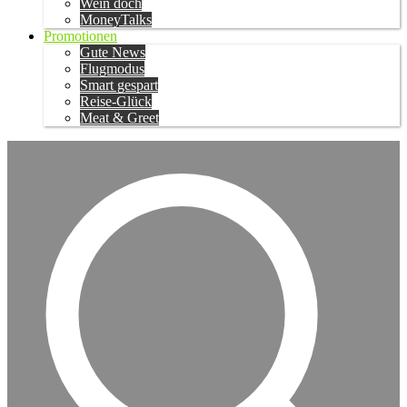
Wein doch
MoneyTalks
Promotionen
Gute News
Flugmodus
Smart gespart
Reise-Glück
Meat & Greet