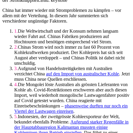
der Stromknappheit.
Bild: keystone
China hat immer wieder mit Stromproblemen zu kämpfen – vor
allem mit der Verteilung. In diesem Jahr summierten sich
verschiedene ungünstige Faktoren.
Die Weltwirtschaft und der Konsum nehmen langsam
wieder Fahrt auf. Chinas Fabriken produzieren auf
Hochtouren und benötigen entsprechend viel Strom.
Chinas Strom wird noch immer zu fast 60 Prozent von
Kohlekraftwerken produziert. Der Kohlepreis hat sich seit
August aber verdoppelt – und Chinas Politik ist dabei nicht
unschuldig.
Aufgrund von Handelsstreitigkeiten mit Australien
verzichtet China
auf den Import von australischer Kohle
. Jetzt
muss China neue Quellen erschliessen.
Die Mongolei löste Australien als grössten Lieferanten von
Kohle ab. Covid-Restriktionen erschweren aber auch diesen
Import, weil wiederholt mongolische Lastwagenfahrer positiv
auf Covid getestet wurden. China reagierte mit
Einreisebeschränkungen –
phasenweise durften nur noch ein
Viertel der Lastwagen einreisen
.
Indonesien, der zweitgrösste Kohleexporteur der Welt,
bekundet ebenfalls Probleme.
Aufgrund starker Regenfälle in
der Hauptabbauregion Kalimantan mussten einige
Kohleminen ihren Betrieb einstellen
. Das führt zu einer