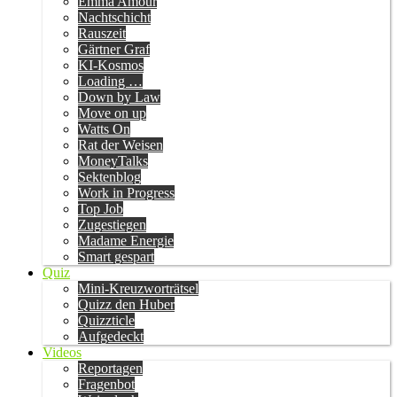
Emma Amour
Nachtschicht
Rauszeit
Gärtner Graf
KI-Kosmos
Loading …
Down by Law
Move on up
Watts On
Rat der Weisen
MoneyTalks
Sektenblog
Work in Progress
Top Job
Zugestiegen
Madame Energie
Smart gespart
Quiz
Mini-Kreuzworträtsel
Quizz den Huber
Quizzticle
Aufgedeckt
Videos
Reportagen
Fragenbot