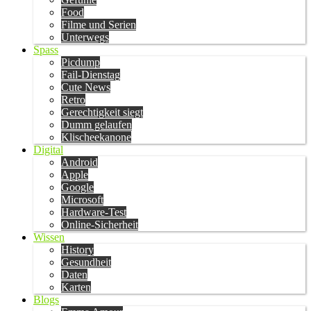
Food
Filme und Serien
Unterwegs
Spass
Picdump
Fail-Dienstag
Cute News
Retro
Gerechtigkeit siegt
Dumm gelaufen
Klischeekanone
Digital
Android
Apple
Google
Microsoft
Hardware-Test
Online-Sicherheit
Wissen
History
Gesundheit
Daten
Karten
Blogs