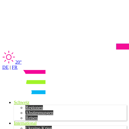
20°
DE
|
FR
Schweiz
Regionen
Abstimmungen
Reisen
International
Ukraine-Krieg