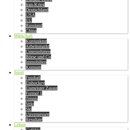
Iran-Krieg
Deutschland
USA
EU
Russland
China
Wirtschaft
Konjunktur
Arbeitsmarkt
Unternehmen
Börse und Co
Immobilien
Konsum
Sport
Fussball
Eishockey
Eismeister Zaugg
Formel 1
Tennis
Velo
Ski
Unvergessen
Resultate
Leben
Gefühle