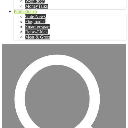
Wein doch
MoneyTalks
Promotionen
Gute News
Flugmodus
Smart gespart
Reise-Glück
Meat & Greet