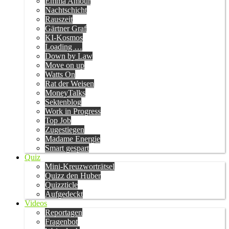
Emma Amour
Nachtschicht
Rauszeit
Gärtner Graf
KI-Kosmos
Loading …
Down by Law
Move on up
Watts On
Rat der Weisen
MoneyTalks
Sektenblog
Work in Progress
Top Job
Zugestiegen
Madame Energie
Smart gespart
Quiz
Mini-Kreuzworträtsel
Quizz den Huber
Quizzticle
Aufgedeckt
Videos
Reportagen
Fragenbot