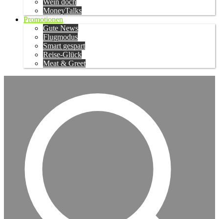
Wein doch
MoneyTalks
Promotionen
Gute News
Flugmodus
Smart gespart
Reise-Glück
Meat & Greet