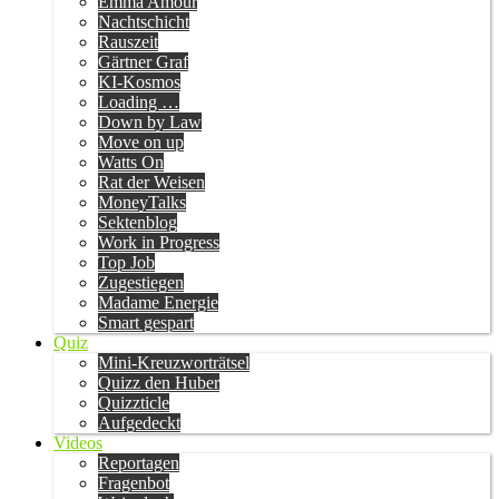
Emma Amour
Nachtschicht
Rauszeit
Gärtner Graf
KI-Kosmos
Loading …
Down by Law
Move on up
Watts On
Rat der Weisen
MoneyTalks
Sektenblog
Work in Progress
Top Job
Zugestiegen
Madame Energie
Smart gespart
Quiz
Mini-Kreuzworträtsel
Quizz den Huber
Quizzticle
Aufgedeckt
Videos
Reportagen
Fragenbot