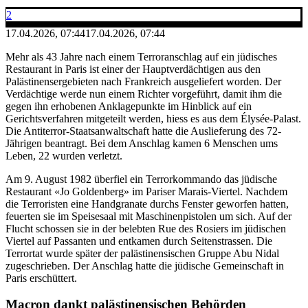
2
17.04.2026, 07:44
17.04.2026, 07:44
Mehr als 43 Jahre nach einem Terroranschlag auf ein jüdisches
Restaurant in Paris ist einer der Hauptverdächtigen aus den
Palästinensergebieten nach Frankreich ausgeliefert worden. Der
Verdächtige werde nun einem Richter vorgeführt, damit ihm die
gegen ihn erhobenen Anklagepunkte im Hinblick auf ein
Gerichtsverfahren mitgeteilt werden, hiess es aus dem Élysée-Palast.
Die Antiterror-Staatsanwaltschaft hatte die Auslieferung des 72-
Jährigen beantragt. Bei dem Anschlag kamen 6 Menschen ums
Leben, 22 wurden verletzt.
Am 9. August 1982 überfiel ein Terrorkommando das jüdische
Restaurant «Jo Goldenberg» im Pariser Marais-Viertel. Nachdem
die Terroristen eine Handgranate durchs Fenster geworfen hatten,
feuerten sie im Speisesaal mit Maschinenpistolen um sich. Auf der
Flucht schossen sie in der belebten Rue des Rosiers im jüdischen
Viertel auf Passanten und entkamen durch Seitenstrassen. Die
Terrortat wurde später der palästinensischen Gruppe Abu Nidal
zugeschrieben. Der Anschlag hatte die jüdische Gemeinschaft in
Paris erschüttert.
Macron dankt palästinensischen Behörden