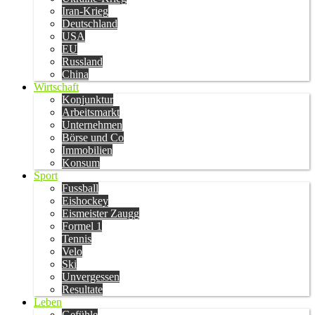
Iran-Krieg
Deutschland
USA
EU
Russland
China
Wirtschaft
Konjunktur
Arbeitsmarkt
Unternehmen
Börse und Co
Immobilien
Konsum
Sport
Fussball
Eishockey
Eismeister Zaugg
Formel 1
Tennis
Velo
Ski
Unvergessen
Resultate
Leben
Gefühle