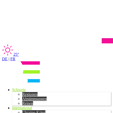
25°
DE
|
FR
Schweiz
Regionen
Abstimmungen
Reisen
International
Ukraine-Krieg