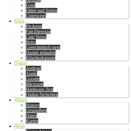
Food
Filme und Serien
Unterwegs
Spass
Picdump
Fail-Dienstag
Cute News
Retro
Gerechtigkeit siegt
Dumm gelaufen
Klischeekanone
Digital
Android
Apple
Google
Microsoft
Hardware-Test
Online-Sicherheit
Wissen
History
Gesundheit
Daten
Karten
Blogs