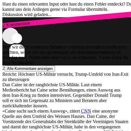
Hast du einen relevanten Input oder hast du einen Fehler entdeckt? D
kannst uns dein Anliegen gerne via Formular übermitteln.
Diskussion wird geladen...
2 Kommentare
Zum Login
Weil wir die Kommentar-Debatten weiterhin persönlich moderieren
möchten, sehen wir uns gezwungen, die Kommentarfunktion 24
Stunden nach Publikation einer Story zu schliessen. Vielen Dank für
dein Verständnis!
2
Alle Kommentare anzeigen
Bericht: Höchster US-Militär versucht, Trump-Umfeld von Iran-Exit
zu überzeugen
Dan Caine ist der ranghöchste US-Militär. Laut einem
Medienbericht hat Caine seine Bemühungen, einen Ausweg aus
dem Iran-Krieg zu finden intensiviert. Gegenüber Donald Trump
soll er sich im Gegensatz zu Ministern und Beratern aber
zurückhaltender äussern.
«Caine sucht nach einem Ausweg», zitiert
CNN
eine anonyme
Quelle aus dem Umfeld des Weissen Hauses. Dan Caine, der
Vorsitzende des Generalstabs der Streitkräfte der Vereinigten Staaten
und damit der ranghöchste US-Militär, habe in den vergangenen