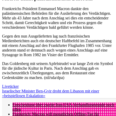
Frankreichs Präsident Emmanuel Macron dankte den
palästinensischen Behörden für die Auslieferung des Verdächtigen.
Mehr als 43 Jahre nach dem Anschlag sei dies ein entscheidender
Schritt, damit Gerechtigkeit walten und ein Prozess gegen die
verschiedenen Verdächtigen bald geführt werden könne.
Gegen den nun Ausgelieferten lag nach französischen
Medienberichten auch ein deutscher Haftbefehl im Zusammenhang
mit einem Anschlag auf den Frankfurter Flughafen 1985 vor. Unter
anderem stand er demnach auch wegen eines Anschlags auf eine
Synagoge in Rom 1982 im Visier der Ermittler.
Das Goldenberg mit seinem Apfelstrudel war lange Zeit ein Symbol
für die jüdische Kultur in Paris. Nach dem Anschlag gab es
zwischenzeitlich Überlegungen, aus dem Restaurant eine
Gedenkstätte zu machen. (nil/sda/dpa)
Liveticker
Israelischer Minister Ben-Gvir droht dem Libanon mit einer
«beispiellosen Eskalation»
Entscheidung über zweite Iran-USA-Verhandlungsrunde noch
offen
Frankreich: Macron will monatlichen Offline-Tag für