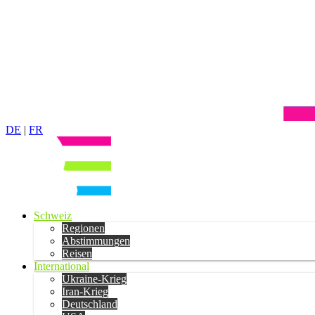
DE
|
FR
Schweiz
Regionen
Abstimmungen
Reisen
International
Ukraine-Krieg
Iran-Krieg
Deutschland