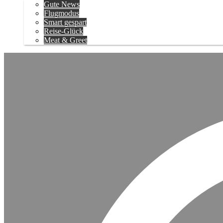
Gute News
Flugmodus
Smart gespart
Reise-Glück
Meat & Greet