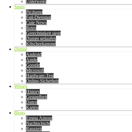
Unterwegs
Spass
Picdump
Fail-Dienstag
Cute News
Retro
Gerechtigkeit siegt
Dumm gelaufen
Klischeekanone
Digital
Android
Apple
Google
Microsoft
Hardware-Test
Online-Sicherheit
Wissen
History
Gesundheit
Daten
Karten
Blogs
Emma Amour
Nachtschicht
Rauszeit