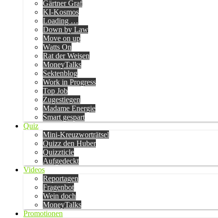
Gärtner Graf
KI-Kosmos
Loading …
Down by Law
Move on up
Watts On
Rat der Weisen
MoneyTalks
Sektenblog
Work in Progress
Top Job
Zugestiegen
Madame Energie
Smart gespart
Quiz
Mini-Kreuzworträtsel
Quizz den Huber
Quizzticle
Aufgedeckt
Videos
Reportagen
Fragenbot
Wein doch
MoneyTalks
Promotionen