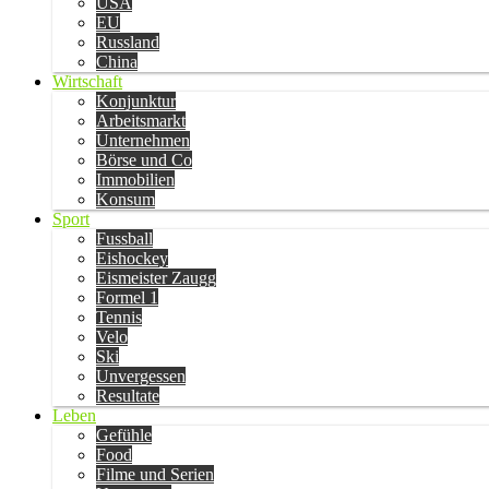
USA
EU
Russland
China
Wirtschaft
Konjunktur
Arbeitsmarkt
Unternehmen
Börse und Co
Immobilien
Konsum
Sport
Fussball
Eishockey
Eismeister Zaugg
Formel 1
Tennis
Velo
Ski
Unvergessen
Resultate
Leben
Gefühle
Food
Filme und Serien