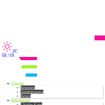
20°
DE
|
FR
Schweiz
Regionen
Abstimmungen
Reisen
International
Ukraine-Krieg