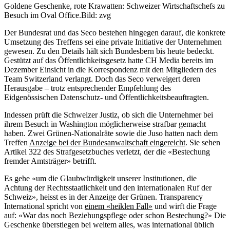
Goldene Geschenke, rote Krawatten: Schweizer Wirtschaftschefs zu
Besuch im Oval Office.
Bild: zvg
Der Bundesrat und das Seco bestehen hingegen darauf, die konkrete
Umsetzung des Treffens sei eine private Initiative der Unternehmen
gewesen. Zu den Details hält sich Bundesbern bis heute bedeckt.
Gestützt auf das Öffentlichkeitsgesetz hatte CH Media bereits im
Dezember Einsicht in die Korrespondenz mit den Mitgliedern des
Team Switzerland verlangt. Doch das Seco verweigert deren
Herausgabe – trotz entsprechender Empfehlung des
Eidgenössischen Datenschutz- und Öffentlichkeitsbeauftragten.
Indessen prüft die Schweizer Justiz, ob sich die Unternehmer bei
ihrem Besuch in Washington möglicherweise strafbar gemacht
haben. Zwei Grünen-Nationalräte sowie die Juso hatten nach dem
Treffen
Anzeige bei der Bundesanwaltschaft eingereicht
. Sie sehen
Artikel 322 des Strafgesetzbuches verletzt, der die «Bestechung
fremder Amtsträger» betrifft.
Es gehe «um die Glaubwürdigkeit unserer Institutionen, die
Achtung der Rechtsstaatlichkeit und den internationalen Ruf der
Schweiz», heisst es in der Anzeige der Grünen. Transparency
International spricht von
einem «heiklen Fall»
und wirft die Frage
auf: «War das noch Beziehungspflege oder schon Bestechung?» Die
Geschenke überstiegen bei weitem alles, was international üblich