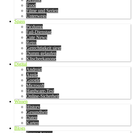
Food
Filme und Serien
Unterwegs
Spass
Picdump
Fail-Dienstag
Cute News
Retro
Gerechtigkeit siegt
Dumm gelaufen
Klischeekanone
Digital
Android
Apple
Google
Microsoft
Hardware-Test
Online-Sicherheit
Wissen
History
Gesundheit
Daten
Karten
Blogs