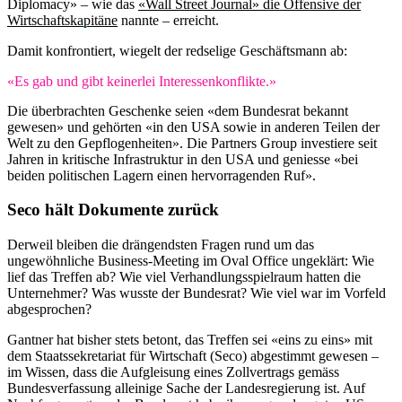
Diplomacy» – wie das
«Wall Street Journal» die Offensive der
Wirtschaftskapitäne
nannte – erreicht.
Damit konfrontiert, wiegelt der redselige Geschäftsmann ab:
«Es gab und gibt keinerlei Interessenkonflikte.»
Die überbrachten Geschenke seien «dem Bundesrat bekannt
gewesen» und gehörten «in den USA sowie in anderen Teilen der
Welt zu den Gepflogenheiten». Die Partners Group investiere seit
Jahren in kritische Infrastruktur in den USA und geniesse «bei
beiden politischen Lagern einen hervorragenden Ruf».
Seco hält Dokumente zurück
Derweil bleiben die drängendsten Fragen rund um das
ungewöhnliche Business-Meeting im Oval Office ungeklärt: Wie
lief das Treffen ab? Wie viel Verhandlungsspielraum hatten die
Unternehmer? Was wusste der Bundesrat? Wie viel war im Vorfeld
abgesprochen?
Gantner hat bisher stets betont, das Treffen sei «eins zu eins» mit
dem Staatssekretariat für Wirtschaft (Seco) abgestimmt gewesen –
im Wissen, dass die Aufgleisung eines Zollvertrags gemäss
Bundesverfassung alleinige Sache der Landesregierung ist. Auf