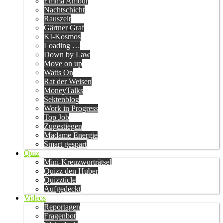
Emma Amour
Nachtschicht
Rauszeit
Gärtner Graf
KI-Kosmos
Loading …
Down by Law
Move on up
Watts On
Rat der Weisen
MoneyTalks
Sektenblog
Work in Progress
Top Job
Zugestiegen
Madame Energie
Smart gespart
Quiz
Mini-Kreuzworträtsel
Quizz den Huber
Quizzticle
Aufgedeckt
Videos
Reportagen
Fragenbot