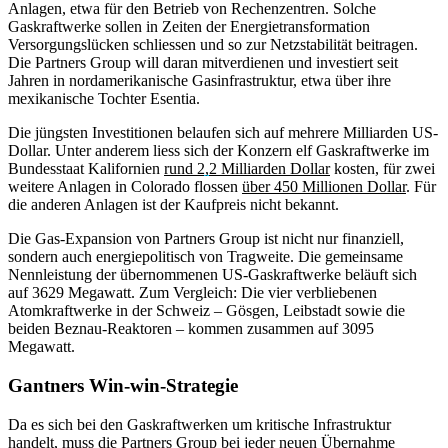
Anlagen, etwa für den Betrieb von Rechenzentren. Solche
Gaskraftwerke sollen in Zeiten der Energietransformation
Versorgungslücken schliessen und so zur Netzstabilität beitragen.
Die Partners Group will daran mitverdienen und investiert seit
Jahren in nordamerikanische Gasinfrastruktur, etwa über ihre
mexikanische Tochter Esentia.
Die jüngsten Investitionen belaufen sich auf mehrere Milliarden US-
Dollar. Unter anderem liess sich der Konzern elf Gaskraftwerke im
Bundesstaat Kalifornien
rund 2,2 Milliarden Dollar
kosten, für zwei
weitere Anlagen in Colorado flossen
über 450 Millionen Dollar
. Für
die anderen Anlagen ist der Kaufpreis nicht bekannt.
Die Gas-Expansion von Partners Group ist nicht nur finanziell,
sondern auch energiepolitisch von Tragweite. Die gemeinsame
Nennleistung der übernommenen US-Gaskraftwerke beläuft sich
auf 3629 Megawatt. Zum Vergleich: Die vier verbliebenen
Atomkraftwerke in der Schweiz – Gösgen, Leibstadt sowie die
beiden Beznau-Reaktoren – kommen zusammen auf 3095
Megawatt.
Gantners Win-win-Strategie
Da es sich bei den Gaskraftwerken um kritische Infrastruktur
handelt, muss die Partners Group bei jeder neuen Übernahme