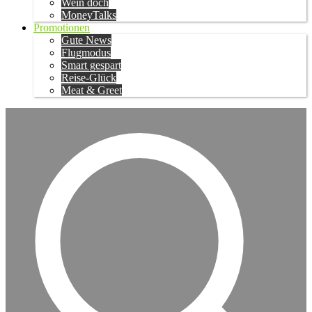
Wein doch
MoneyTalks
Promotionen
Gute News
Flugmodus
Smart gespart
Reise-Glück
Meat & Greet