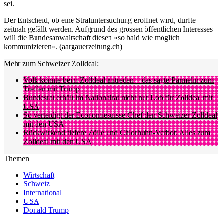
sei.
Der Entscheid, ob eine Strafuntersuchung eröffnet wird, dürfte
zeitnah gefällt werden. Aufgrund des grossen öffentlichen Interesses
will die Bundesanwaltschaft diesen «so bald wie möglich
kommunizieren». (aargauerzeitung.ch)
Mehr zum Schweizer Zolldeal:
Volk könnte beim Zolldeal mitreden – das sagte Parmelin zum
Treffen mit Trump
Bundesrat erhält im Nationalrat nicht nur Lob für Zolldeal mit
USA
So verteidigt der Economiesuisse-Chef den Schweizer Zolldeal
mit den USA
Rückwirkend tiefere Zölle und Chlorhuhn-Verbot: Alles zum
Zolldeal mit den USA
Themen
Wirtschaft
Schweiz
International
USA
Donald Trump