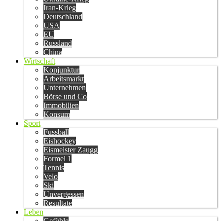
Iran-Krieg
Deutschland
USA
EU
Russland
China
Wirtschaft
Konjunktur
Arbeitsmarkt
Unternehmen
Börse und Co
Immobilien
Konsum
Sport
Fussball
Eishockey
Eismeister Zaugg
Formel 1
Tennis
Velo
Ski
Unvergessen
Resultate
Leben
Gefühle