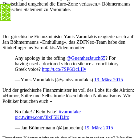
Deutschland umgehend die Euro-Zone verlassen.» Böhmermanns
satirisches Statement zu Varoufake.
Der griechische Finanzminister Yanis Varoufakis reagierte rasch auf
Jan Böhmermanns «Enthüllung», das ZDFNeo-Team habe den
Stinkefinger ins Varoufakis-Video montiert.
Any apology in the offing
@GuentherJauch65
? For
having used a doctored video to silence a conciliatory
Greek voice?
http://t.co/7SP6OcLIIv
— Yanis Varoufakis (@yanisvaroufakis)
19. März 2015
Und der griechische Finanzminister ist voll des Lobs für die Aktion:
«Humor, Satire und Selbstironie lösen blinden Nationalismus. Wir
Politiker brauchen euch.»
No fake! / Kein Fake!
#varoufake
pic.twitter.com/3lxF5KDJro
— Jan Böhmermann (@janboehm)
19. März 2015