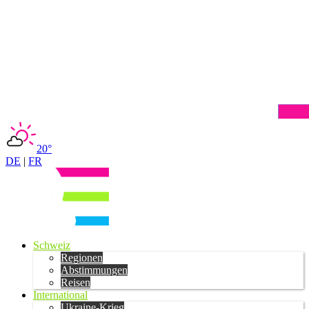
20°
DE
|
FR
Schweiz
Regionen
Abstimmungen
Reisen
International
Ukraine-Krieg