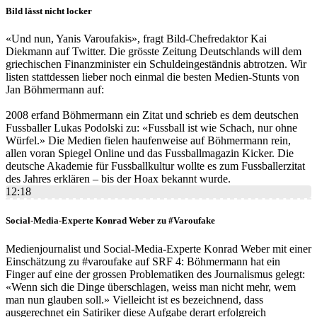
Bild lässt nicht locker
«Und nun, Yanis Varoufakis», fragt Bild-Chefredaktor Kai
Diekmann auf Twitter. Die grösste Zeitung Deutschlands will dem
griechischen Finanzminister ein Schuldeingeständnis abtrotzen. Wir
listen stattdessen lieber noch einmal die besten Medien-Stunts von
Jan Böhmermann auf:
2008 erfand Böhmermann ein Zitat und schrieb es dem deutschen
Fussballer Lukas Podolski zu: «Fussball ist wie Schach, nur ohne
Würfel.» Die Medien fielen haufenweise auf Böhmermann rein,
allen voran Spiegel Online und das Fussballmagazin Kicker. Die
deutsche Akademie für Fussballkultur wollte es zum Fussballerzitat
des Jahres erklären – bis der Hoax bekannt wurde.
12:18
Social-Media-Experte Konrad Weber zu #Varoufake
Medienjournalist und Social-Media-Experte Konrad Weber mit einer
Einschätzung zu #varoufake auf SRF 4: Böhmermann hat ein
Finger auf eine der grossen Problematiken des Journalismus gelegt:
«Wenn sich die Dinge überschlagen, weiss man nicht mehr, wem
man nun glauben soll.» Vielleicht ist es bezeichnend, dass
ausgerechnet ein Satiriker diese Aufgabe derart erfolgreich