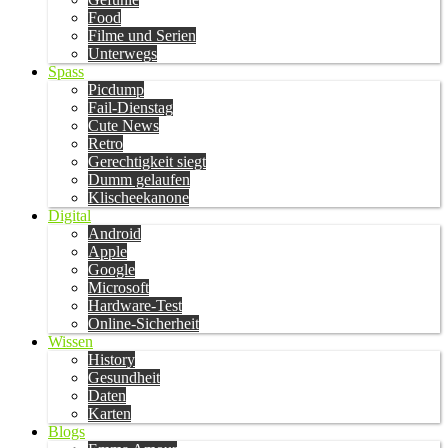
Food
Filme und Serien
Unterwegs
Spass
Picdump
Fail-Dienstag
Cute News
Retro
Gerechtigkeit siegt
Dumm gelaufen
Klischeekanone
Digital
Android
Apple
Google
Microsoft
Hardware-Test
Online-Sicherheit
Wissen
History
Gesundheit
Daten
Karten
Blogs