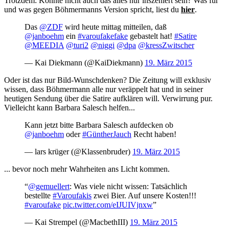
Trotzdem: Könnte nicht auch das alles nur inszeniert sein? Was für
und was gegen Böhmermanns Version spricht, liest du
hier
.
Das
@ZDF
wird heute mittag mitteilen, daß
@janboehm
ein
#varoufakefake
gebastelt hat!
#Satire
@MEEDIA
@turi2
@niggi
@dpa
@kressZwitscher
— Kai Diekmann (@KaiDiekmann)
19. März 2015
Oder ist das nur Bild-Wunschdenken? Die Zeitung will exklusiv
wissen, dass Böhmermann alle nur veräppelt hat und in seiner
heutigen Sendung über die Satire aufklären will. Verwirrung pur.
Vielleicht kann Barbara Salesch helfen...
Kann jetzt bitte Barbara Salesch aufdecken ob
@janboehm
oder
#GüntherJauch
Recht haben!
— lars krüger (@Klassenbruder)
19. März 2015
... bevor noch mehr Wahrheiten ans Licht kommen.
“
@gemuellert
: Was viele nicht wissen: Tatsächlich
bestellte
#Varoufakis
zwei Bier. Auf unsere Kosten!!!
#varoufake
pic.twitter.com/eIJUIVjnxw
”
— Kai Strempel (@MacbethIII)
19. März 2015