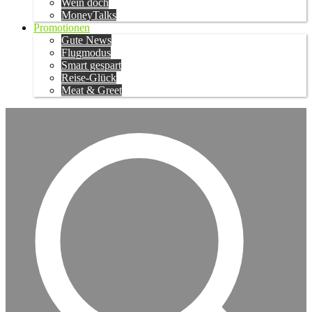
Wein doch
MoneyTalks
Promotionen
Gute News
Flugmodus
Smart gespart
Reise-Glück
Meat & Greet