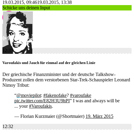
19.03.2015, 09:46
19.03.2015, 13:38
Schicke uns deinen Input
12:35
Varoufakis und Jauch für einmal auf der gleichen Linie
Der griechische Finanzminister und der deutsche Talkshow-
Produzent zollen dem verstorbenen Star-Trek-Schauspieler Leonard
Nimoy Tribut:
“
@moviepilot
:
#fakenofake
?
#varoufake
pic.twitter.com/E82H3U9hPI
” I was and always will be
... your
#Varoufakis
.
— Florian Kurzmaier (@Shortmaier)
19. März 2015
12:32