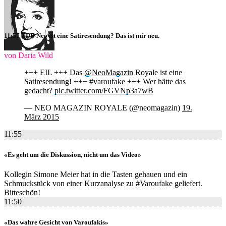
11:57 ZDF-Neo ist eine Satiresendung? Das ist mir neu.
von Daria Wild
+++ EIL +++ Das
@NeoMagazin
Royale ist eine
Satiresendung! +++
#varoufake
+++ Wer hätte das
gedacht?
pic.twitter.com/FGVNp3a7wB
— NEO MAGAZIN ROYALE (@neomagazin)
19.
März 2015
11:55
«Es geht um die Diskussion, nicht um das Video»
Kollegin Simone Meier hat in die Tasten gehauen und ein
Schmuckstück von einer Kurzanalyse zu #Varoufake geliefert.
Bitteschön
!
11:50
«Das wahre Gesicht von Varoufakis»