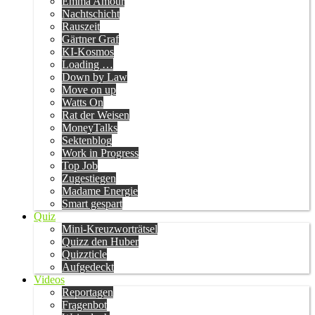
Emma Amour
Nachtschicht
Rauszeit
Gärtner Graf
KI-Kosmos
Loading …
Down by Law
Move on up
Watts On
Rat der Weisen
MoneyTalks
Sektenblog
Work in Progress
Top Job
Zugestiegen
Madame Energie
Smart gespart
Quiz
Mini-Kreuzworträtsel
Quizz den Huber
Quizzticle
Aufgedeckt
Videos
Reportagen
Fragenbot