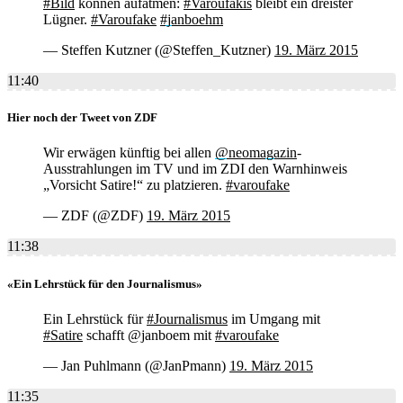
#Bild
können aufatmen:
#Varoufakis
bleibt ein dreister
Lügner.
#Varoufake
#janboehm
— Steffen Kutzner (@Steffen_Kutzner)
19. März 2015
11:40
Hier noch der Tweet von ZDF
Wir erwägen künftig bei allen
@neomagazin
-
Ausstrahlungen im TV und im ZDI den Warnhinweis
„Vorsicht Satire!“ zu platzieren.
#varoufake
— ZDF (@ZDF)
19. März 2015
11:38
«Ein Lehrstück für den Journalismus»
Ein Lehrstück für
#Journalismus
im Umgang mit
#Satire
schafft @janboem mit
#varoufake
— Jan Puhlmann (@JanPmann)
19. März 2015
11:35