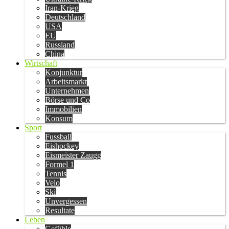
Iran-Krieg
Deutschland
USA
EU
Russland
China
Wirtschaft
Konjunktur
Arbeitsmarkt
Unternehmen
Börse und Co
Immobilien
Konsum
Sport
Fussball
Eishockey
Eismeister Zaugg
Formel 1
Tennis
Velo
Ski
Unvergessen
Resultate
Leben
Gefühle