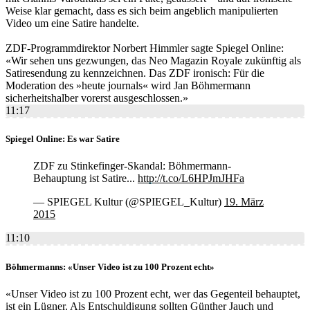
Weise klar gemacht, dass es sich beim angeblich manipulierten
Video um eine Satire handelte.
ZDF-Programmdirektor Norbert Himmler sagte Spiegel Online:
«Wir sehen uns gezwungen, das Neo Magazin Royale zukünftig als
Satiresendung zu kennzeichnen. Das ZDF ironisch: Für die
Moderation des »heute journals« wird Jan Böhmermann
sicherheitshalber vorerst ausgeschlossen.»
11:17
Spiegel Online: Es war Satire
ZDF zu Stinkefinger-Skandal: Böhmermann-
Behauptung ist Satire...
http://t.co/L6HPJmJHFa
— SPIEGEL Kultur (@SPIEGEL_Kultur)
19. März
2015
11:10
Böhmermanns: «Unser Video ist zu 100 Prozent echt»
«Unser Video ist zu 100 Prozent echt, wer das Gegenteil behauptet,
ist ein Lügner. Als Entschuldigung sollten Günther Jauch und