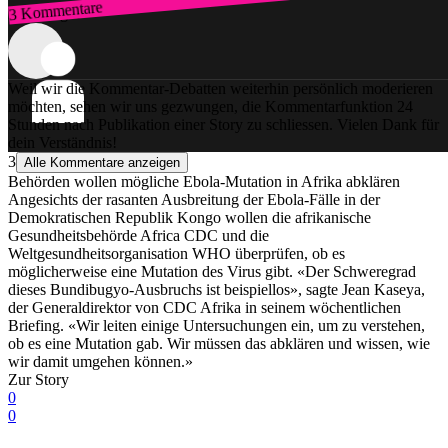
3 Kommentare
Zum Login
Weil wir die Kommentar-Debatten weiterhin persönlich moderieren
möchten, sehen wir uns gezwungen, die Kommentarfunktion 24
Stunden nach Publikation einer Story zu schliessen. Vielen Dank für
dein Verständnis!
3
Alle Kommentare anzeigen
Behörden wollen mögliche Ebola-Mutation in Afrika abklären
Angesichts der rasanten Ausbreitung der Ebola-Fälle in der
Demokratischen Republik Kongo wollen die afrikanische
Gesundheitsbehörde Africa CDC und die
Weltgesundheitsorganisation WHO überprüfen, ob es
möglicherweise eine Mutation des Virus gibt. «Der Schweregrad
dieses Bundibugyo-Ausbruchs ist beispiellos», sagte Jean Kaseya,
der Generaldirektor von CDC Afrika in seinem wöchentlichen
Briefing. «Wir leiten einige Untersuchungen ein, um zu verstehen,
ob es eine Mutation gab. Wir müssen das abklären und wissen, wie
wir damit umgehen können.»
Zur Story
0
0