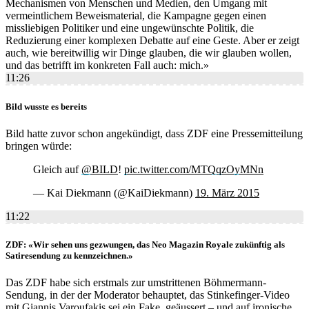
Mechanismen von Menschen und Medien, den Umgang mit
vermeintlichem Beweismaterial, die Kampagne gegen einen
missliebigen Politiker und eine ungewünschte Politik, die
Reduzierung einer komplexen Debatte auf eine Geste. Aber er zeigt
auch, wie bereitwillig wir Dinge glauben, die wir glauben wollen,
und das betrifft im konkreten Fall auch: mich.»
11:26
Bild wusste es bereits
Bild hatte zuvor schon angekündigt, dass ZDF eine Pressemitteilung
bringen würde:
Gleich auf
@BILD
!
pic.twitter.com/MTQqzOyMNn
— Kai Diekmann (@KaiDiekmann)
19. März 2015
11:22
ZDF: «Wir sehen uns gezwungen, das Neo Magazin Royale zukünftig als
Satiresendung zu kennzeichnen.»
Das ZDF habe sich erstmals zur umstrittenen Böhmermann-
Sendung, in der der Moderator behauptet, das Stinkefinger-Video
mit Giannis Varoufakis sei ein Fake, geäussert – und auf ironische