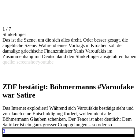
1 / 7
Stinkefinger
Das ist die Szene, um die sich alles dreht. Oder besser gesagt, die
angebliche Szene. Während eines Vortrags in Kroatien soll der
damalige griechische Finanzminister Yanis Varoufakis im
Zusammenhang mit Deutschland den Stinkefinger ausgefahren haben
quelle: screenshot/youtube
ZDF bestätigt: Böhmermanns #Varoufake
war Satire
Das Internet explodiert! Während sich Varoufakis bestätigt sieht und
von Jauch eine Entschuldigung fordert, wollen nicht alle
Böhmermann Glauben schenken. Der Tenor ist aber deutlich: Dem
Satiriker ist ein ganz grosser Coup gelungen – so oder so.
3