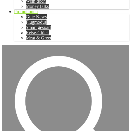
Wein doch
MoneyTalks
Promotionen
Gute News
Flugmodus
Smart gespart
Reise-Glück
Meat & Greet