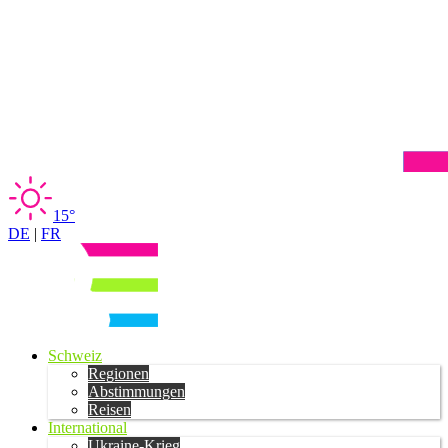
15°
DE
|
FR
Schweiz
Regionen
Abstimmungen
Reisen
International
Ukraine-Krieg