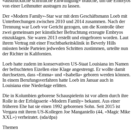
«ausdrückliche schriftliche Einwilligung» brauche, um die Embryos
von einer Leihmutter austragen zu lassen.
Der «Modern Family»-Star war mit dem Geschäftsmann Loeb mit
Unterbrechungen zwischen 2010 und 2014 zusammen. Nach der
Trennung war Loeb vor Gericht gezogen, um die Kontrolle über
zwei gemeinsam per künstlicher Befruchtung erzeugte Embryos
einzuklagen. Sie waren 2013 erstellt und eingefroren worden. Laut
ihrem Vertrag mit einer Fruchtbarkeitsklinik in Beverly Hills
müssten beide Parteien jedweden Schritten zustimmen, urteilte nun
der Richter in Kalifornien.
Loeb hatte zudem im konservativen US-Staat Louisiana im Namen
der befruchteten Eizellen eine Klage angestrengt. Er wollte damit
durchsetzen, dass «Emma» und «Isabella» geboren werden können.
In einem Berufungsverfahren hatte Loeb im Januar auch in
Louisiana eine Niederlage erlitten.
Die in Kolumbien geborene Schauspielerin ist vor allem durch ihre
Rolle in der Erfolgsserie «Modern Family» bekannt. Aus einer
früheren Ehe hat sie einen 1992 geborenen Sohn. Seit 2015 ist
Vergara mit ihrem US-Kollegen Joe Manganiello (44, «Magic Mike
XXL») verheiratet. (sda/dpa)
Themen