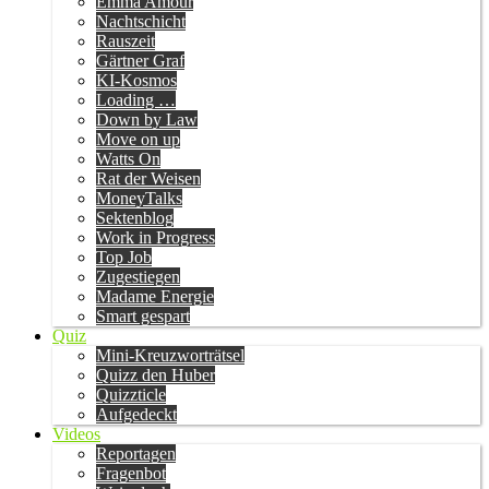
Emma Amour
Nachtschicht
Rauszeit
Gärtner Graf
KI-Kosmos
Loading …
Down by Law
Move on up
Watts On
Rat der Weisen
MoneyTalks
Sektenblog
Work in Progress
Top Job
Zugestiegen
Madame Energie
Smart gespart
Quiz
Mini-Kreuzworträtsel
Quizz den Huber
Quizzticle
Aufgedeckt
Videos
Reportagen
Fragenbot