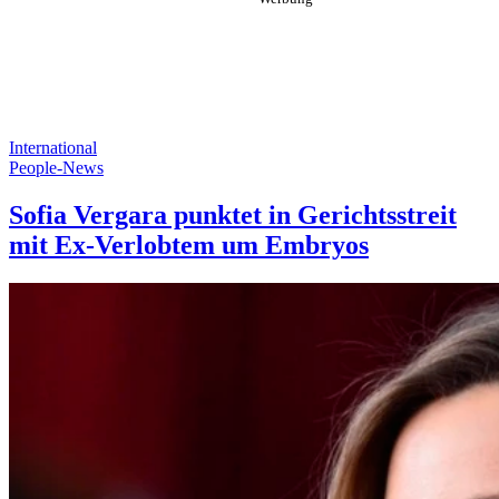
International
People-News
Sofia Vergara punktet in Gerichtsstreit
mit Ex-Verlobtem um Embryos