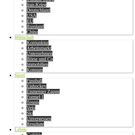
Iran-Krieg
Deutschland
USA
EU
Russland
China
Wirtschaft
Konjunktur
Arbeitsmarkt
Unternehmen
Börse und Co
Immobilien
Konsum
Sport
Fussball
Eishockey
Eismeister Zaugg
Formel 1
Tennis
Velo
Ski
Unvergessen
Resultate
Leben
Gefühle