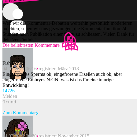
Zum Login
Weil wir die Kommentar-Debatten weiterhin persönlich moderieren
möchten, sehen wir uns gezwungen, die Kommentarfunktion 24
Stunden nach Publikation einer Story zu schliessen. Vielen Dank für
dein Verständnis!
Die beliebtesten Kommentare
Fish'n'chips
04.03.2021 06:16
registriert März 2018
Eingefrorenes Sperma ok, eingefrorene Eizellen auch ok, aber
eingefrorene Embryos NEIN, was ist das für eine traurige
Entwicklung!
147
26
Melden
Zum Kommentar
lilas
04.03.2021 08:20
registriert November 2015