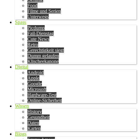
Food
Filme und Serien
Unterwegs
Spass
Picdump
Fail-Dienstag
Cute News
Retro
Gerechtigkeit siegt
Dumm gelaufen
Klischeekanone
Digital
Android
Apple
Google
Microsoft
Hardware-Test
Online-Sicherheit
Wissen
History
Gesundheit
Daten
Karten
Blogs