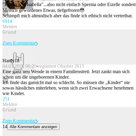
Beitrag melden
"Emma und Isabella"...also nicht einfach Sperma oder Eizelle sonder
Mensch gewordenes Etwas, tiefgefroren😳
Schimpft mich altmodisch aber das finde ich ethisch nicht vertretbar.
69
14
Melden
Zum Kommentar
Hardy18
04.03.2021 06:20
registriert Oktober 2015
Beitrag melden
Eine ganz neu Wende in einem Familienstreit. Jetzt zankt man sich
schon um die ungeborenen Kinder.
Ich finde das garnicht mal so schlecht. So müssen die „Kinder“ nie
sowas hässliches miterleben, wenn sich zwei Erwachsene benehmen
wie Kinder.
25
1
Melden
Zum Kommentar
14
Alle Kommentare anzeigen
Spektakuläre Rettungsmission für US-Forscher in Antarktis