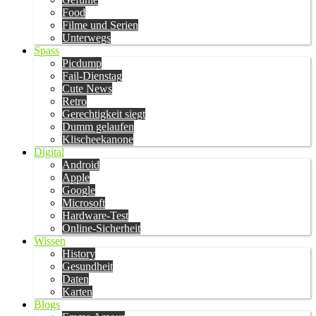
Food
Filme und Serien
Unterwegs
Spass
Picdump
Fail-Dienstag
Cute News
Retro
Gerechtigkeit siegt
Dumm gelaufen
Klischeekanone
Digital
Android
Apple
Google
Microsoft
Hardware-Test
Online-Sicherheit
Wissen
History
Gesundheit
Daten
Karten
Blogs