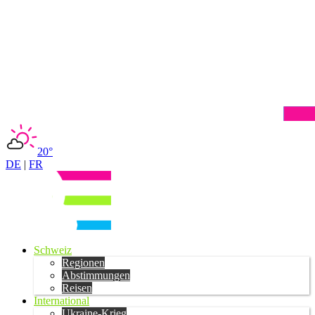
20°
DE
|
FR
Schweiz
Regionen
Abstimmungen
Reisen
International
Ukraine-Krieg