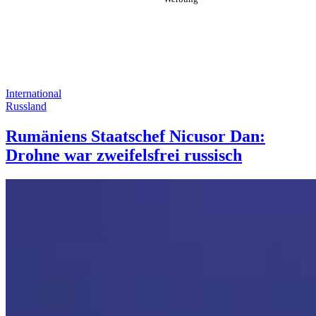
International
Russland
Rumäniens Staatschef Nicusor Dan:
Drohne war zweifelsfrei russisch