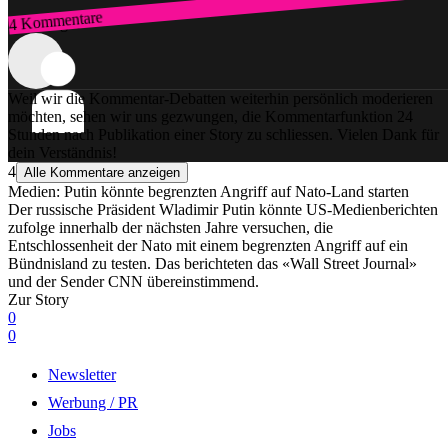
4 Kommentare
Zum Login
Weil wir die Kommentar-Debatten weiterhin persönlich moderieren
möchten, sehen wir uns gezwungen, die Kommentarfunktion 24
Stunden nach Publikation einer Story zu schliessen. Vielen Dank für
dein Verständnis!
4
Alle Kommentare anzeigen
Medien: Putin könnte begrenzten Angriff auf Nato-Land starten
Der russische Präsident Wladimir Putin könnte US-Medienberichten
zufolge innerhalb der nächsten Jahre versuchen, die
Entschlossenheit der Nato mit einem begrenzten Angriff auf ein
Bündnisland zu testen. Das berichteten das «Wall Street Journal»
und der Sender CNN übereinstimmend.
Zur Story
0
0
Newsletter
Werbung / PR
Jobs