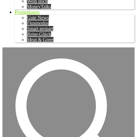
Wein doch
MoneyTalks
Promotionen
Gute News
Flugmodus
Smart gespart
Reise-Glück
Meat & Greet