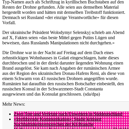
Typ-Namen auch als Schriftzug in kyrillischen Buchstaben auf den
Resten der Drohne gefunden. Alle seien aus demselben Material
hergestellt worden und hätten mit demselben Treibstoff funktioniert.
Demnach sei Russland «der einzige Verantwortliche» für diesen
Vorfall.
Der ukrainische Präsident Wolodymyr Selenskyj schrieb am Abend
auf X, Fakten seien «das beste Mittel gegen Putins Lügen und
beweisen, dass Russlands Manipulationen nicht durchgehen.»
Die Drohne war in der Nacht auf Freitag auf dem Dach eines
zehnstöckigen Wohnhauses in Galati eingeschlagen, hatte dieses
durchbrochen und in der direkt darunter liegenden Wohnung einen
Brand ausgelöst. Sie kam nach Angaben der rumänischen Armee
aus der Region des ukrainischen Donau-Hafens Reni, als diese von
einem Schwarm von 43 russischen Drohnen angegriffen wurde.
Rumänien hat daraufhin den russischen Botschafter einbestellt, den
russischen Konsul in der Schwarzmeer-Stadt Constanta
ausgewiesen und das Konsulat geschlossen. (sda/dpa)
Mehr News:
Zwei Tote und Verletzte nach Unwettern in Süddeutschland
«Irreführende Kommunikation»: Studie kritisiert
Nachhaltigkeitsversprechen der KI-Branche