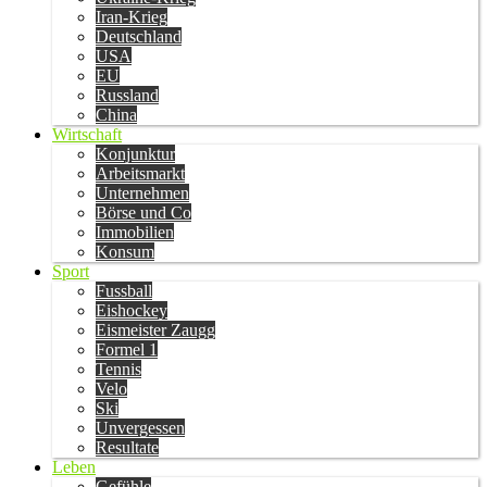
Iran-Krieg
Deutschland
USA
EU
Russland
China
Wirtschaft
Konjunktur
Arbeitsmarkt
Unternehmen
Börse und Co
Immobilien
Konsum
Sport
Fussball
Eishockey
Eismeister Zaugg
Formel 1
Tennis
Velo
Ski
Unvergessen
Resultate
Leben
Gefühle