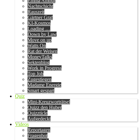
Emma Amour
Nachtschicht
Rauszeit
Gärtner Graf
KI-Kosmos
Loading …
Down by Law
Move on up
Watts On
Rat der Weisen
MoneyTalks
Sektenblog
Work in Progress
Top Job
Zugestiegen
Madame Energie
Smart gespart
Quiz
Mini-Kreuzworträtsel
Quizz den Huber
Quizzticle
Aufgedeckt
Videos
Reportagen
Fragenbot