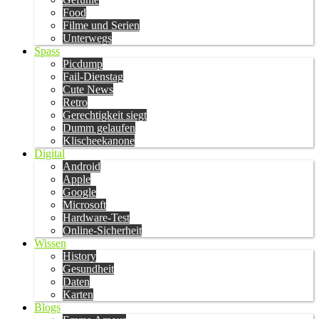
Food
Filme und Serien
Unterwegs
Spass
Picdump
Fail-Dienstag
Cute News
Retro
Gerechtigkeit siegt
Dumm gelaufen
Klischeekanone
Digital
Android
Apple
Google
Microsoft
Hardware-Test
Online-Sicherheit
Wissen
History
Gesundheit
Daten
Karten
Blogs