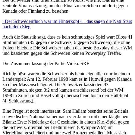
Die Schweizer sind offensichtlich so robust wie nie. Das ist eine
zentrale Voraussetzung, um den Final zu erreichen und dort gegen
Kanada oder Finnland zu bestehen.
«Der Schwedenfluch war im Hinterkopf» – das sagen die Nati-Stars
nach dem Sieg
Auch die Statistik sagt, dass es kein schmutziges Spiel war: Bloss 41
Strafminuten (35 gegen die Schweiz, 6 gegen Schweden), die ohne
Folgen blieben: Die Schweizer haben das beste Boxplay dieser WM
und kassierten gegen die Schweden keinen Powerplay-Treffer.
Die Zusammenfassung der Partie.
Video: SRF
Richtig böse waren die Schweizer bis heute eigentlich nur in einem
Länderspiel: Am 12. Februar 1998 kam es in Huttwil gegen Kanada
zu einer Massenschlägerei. Die Schweizer kassierten 93
Strafminuten, siegten 3:2 und kamen anschliessend bei der WM
1998 in Zürich und Basel völlig überraschend bis in den Halbfinal
(4. Schlussrang).
Eine Frage ist noch interessant: Sam Hallam beendet seine Zeit als
schwedischer Nationaltrainer nach vier Jahren mit einer kläglichen
Bilanz: Erste Niederlage der Geschichte in einem K.o.-Spiel gegen
die Schweiz, dreimal bei Titelturnieren (Olympia/WM) im
Viertelfinal gescheitert und nur zwei Bronzemedaillen. Muss sich