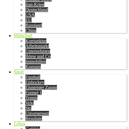
Iran-Krieg
Deutschland
USA
EU
Russland
China
Wirtschaft
Konjunktur
Arbeitsmarkt
Unternehmen
Börse und Co
Immobilien
Konsum
Sport
Fussball
Eishockey
Eismeister Zaugg
Formel 1
Tennis
Velo
Ski
Unvergessen
Resultate
Leben
Gefühle