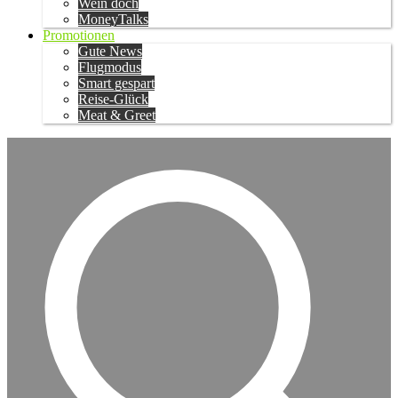
Wein doch
MoneyTalks
Promotionen
Gute News
Flugmodus
Smart gespart
Reise-Glück
Meat & Greet