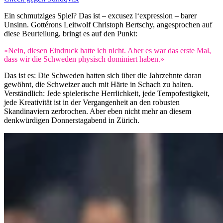
Ein schmutziges Spiel? Das ist – excusez l‘expression – barer
Unsinn. Gottérons Leitwolf Christoph Bertschy, angesprochen auf
diese Beurteilung, bringt es auf den Punkt:
«Nein, diesen Eindruck hatte ich nicht. Aber es war das erste Mal,
dass wir die Schweden physisch dominiert haben.»
Das ist es: Die Schweden hatten sich über die Jahrzehnte daran
gewöhnt, die Schweizer auch mit Härte in Schach zu halten.
Verständlich: Jede spielerische Herrlichkeit, jede Tempofestigkeit,
jede Kreativität ist in der Vergangenheit an den robusten
Skandinaviern zerbrochen. Aber eben nicht mehr an diesem
denkwürdigen Donnerstagabend in Zürich.