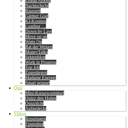
Emma Amour
Nachtschicht
Rauszeit
Gärtner Graf
KI-Kosmos
Loading …
Down by Law
Move on up
Watts On
Rat der Weisen
MoneyTalks
Sektenblog
Work in Progress
Top Job
Zugestiegen
Madame Energie
Smart gespart
Quiz
Mini-Kreuzworträtsel
Quizz den Huber
Quizzticle
Aufgedeckt
Videos
Reportagen
Fragenbot