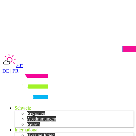
20°
DE
|
FR
Schweiz
Regionen
Abstimmungen
Reisen
International
Ukraine-Krieg