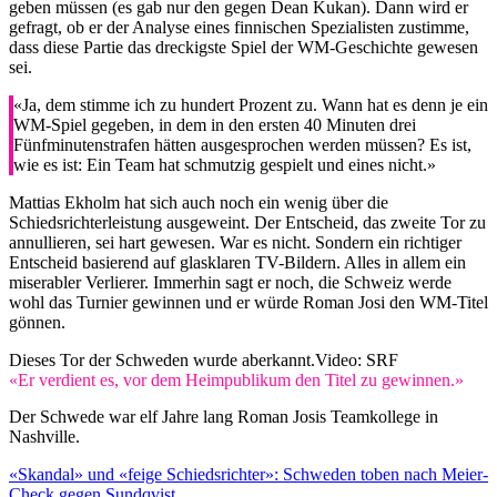
geben müssen (es gab nur den gegen Dean Kukan). Dann wird er
gefragt, ob er der Analyse eines finnischen Spezialisten zustimme,
dass diese Partie das dreckigste Spiel der WM-Geschichte gewesen
sei.
«Ja, dem stimme ich zu hundert Prozent zu. Wann hat es denn je ein
WM-Spiel gegeben, in dem in den ersten 40 Minuten drei
Fünfminutenstrafen hätten ausgesprochen werden müssen? Es ist,
wie es ist: Ein Team hat schmutzig gespielt und eines nicht.»
Mattias Ekholm hat sich auch noch ein wenig über die
Schiedsrichterleistung ausgeweint. Der Entscheid, das zweite Tor zu
annullieren, sei hart gewesen. War es nicht. Sondern ein richtiger
Entscheid basierend auf glasklaren TV-Bildern. Alles in allem ein
miserabler Verlierer. Immerhin sagt er noch, die Schweiz werde
wohl das Turnier gewinnen und er würde Roman Josi den WM-Titel
gönnen.
Dieses Tor der Schweden wurde aberkannt.
Video: SRF
«Er verdient es, vor dem Heimpublikum den Titel zu gewinnen.»
Der Schwede war elf Jahre lang Roman Josis Teamkollege in
Nashville.
«Skandal» und «feige Schiedsrichter»: Schweden toben nach Meier-
Check gegen Sundqvist