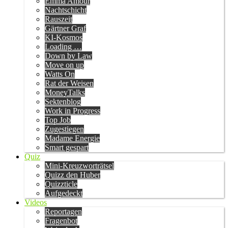
Emma Amour
Nachtschicht
Rauszeit
Gärtner Graf
KI-Kosmos
Loading …
Down by Law
Move on up
Watts On
Rat der Weisen
MoneyTalks
Sektenblog
Work in Progress
Top Job
Zugestiegen
Madame Energie
Smart gespart
Quiz
Mini-Kreuzworträtsel
Quizz den Huber
Quizzticle
Aufgedeckt
Videos
Reportagen
Fragenbot