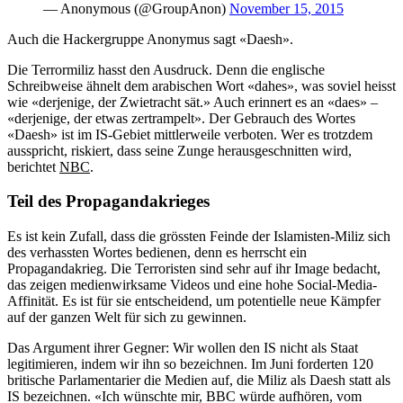
— Anonymous (@GroupAnon)
November 15, 2015
Auch die Hackergruppe Anonymus sagt «Daesh».
Die Terrormiliz hasst den Ausdruck. Denn die englische
Schreibweise ähnelt dem arabischen Wort «dahes», was soviel heisst
wie «derjenige, der Zwietracht sät.» Auch erinnert es an «daes» –
«derjenige, der etwas zertrampelt». Der Gebrauch des Wortes
«Daesh» ist im IS-Gebiet mittlerweile verboten. Wer es trotzdem
ausspricht, riskiert, dass seine Zunge herausgeschnitten wird,
berichtet
NBC
.
Teil des Propagandakrieges
Es ist kein Zufall, dass die grössten Feinde der Islamisten-Miliz sich
des verhassten Wortes bedienen, denn es herrscht ein
Propagandakrieg. Die Terroristen sind sehr auf ihr Image bedacht,
das zeigen medienwirksame Videos und eine hohe Social-Media-
Affinität. Es ist für sie entscheidend, um potentielle neue Kämpfer
auf der ganzen Welt für sich zu gewinnen.
Das Argument ihrer Gegner: Wir wollen den IS nicht als Staat
legitimieren, indem wir ihn so bezeichnen. Im Juni forderten 120
britische Parlamentarier die Medien auf, die Miliz als Daesh statt als
IS bezeichnen. «Ich wünschte mir, BBC würde aufhören, vom