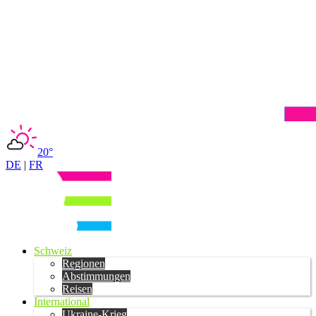
20°
DE
|
FR
Schweiz
Regionen
Abstimmungen
Reisen
International
Ukraine-Krieg