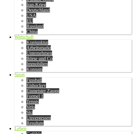
Iran-Krieg
Deutschland
USA
EU
Russland
China
Wirtschaft
Konjunktur
Arbeitsmarkt
Unternehmen
Börse und Co
Immobilien
Konsum
Sport
Fussball
Eishockey
Eismeister Zaugg
Formel 1
Tennis
Velo
Ski
Unvergessen
Resultate
Leben
Gefühle