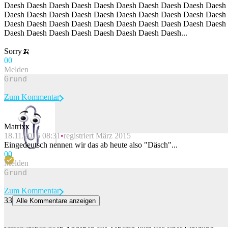
Daesh Daesh Daesh Daesh Daesh Daesh Daesh Daesh Daesh Daesh
Daesh Daesh Daesh Daesh Daesh Daesh Daesh Daesh Daesh Daesh
Daesh Daesh Daesh Daesh Daesh Daesh Daesh Daesh Daesh Daesh
Daesh Daesh Daesh Daesh Daesh Daesh Daesh Daesh...
Sorry🍌
0
0
Melden
Zum Kommentar
Matrixx
18.11.2015 08:31
registriert März 2015
Beitrag melden
Eingedeutsch nennen wir das ab heute also "Däsch"...
0
0
Melden
Zum Kommentar
33
Alle Kommentare anzeigen
Iran: Vereinbarung mit Oman zu Strasse von Hormus fast fertig
Die an die Strasse von Hormus grenzenden Golfstaaten Iran und