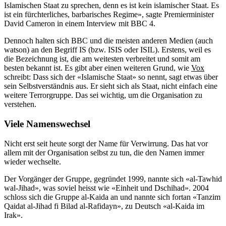
Islamischen Staat zu sprechen, denn es ist kein islamischer Staat. Es
ist ein fürchterliches, barbarisches Regime», sagte Premierminister
David Cameron in einem Interview mit BBC 4.
Dennoch halten sich BBC und die meisten anderen Medien (auch
watson) an den Begriff IS (bzw. ISIS oder ISIL). Erstens, weil es
die Bezeichnung ist, die am weitesten verbreitet und somit am
besten bekannt ist. Es gibt aber einen weiteren Grund, wie
Vox
schreibt: Dass sich der «Islamische Staat» so nennt, sagt etwas über
sein Selbstverständnis aus. Er sieht sich als Staat, nicht einfach eine
weitere Terrorgruppe. Das sei wichtig, um die Organisation zu
verstehen.
Viele Namenswechsel
Nicht erst seit heute sorgt der Name für Verwirrung. Das hat vor
allem mit der Organisation selbst zu tun, die den Namen immer
wieder wechselte.
Der Vorgänger der Gruppe, gegründet 1999, nannte sich «al-Tawhid
wal-Jihad», was soviel heisst wie «Einheit und Dschihad». 2004
schloss sich die Gruppe al-Kaida an und nannte sich fortan «Tanzim
Qaidat al-Jihad fi Bilad al-Rafidayn», zu Deutsch «al-Kaida im
Irak».