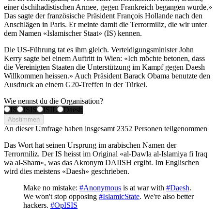
einer dschihadistischen Armee, gegen Frankreich begangen wurde.»
Das sagte der französische Präsident François Hollande nach den
Anschlägen in Paris. Er meinte damit die Terrormiliz, die wir unter
dem Namen «Islamischer Staat» (IS) kennen.
Die US-Führung tat es ihm gleich. Verteidigungsminister John
Kerry sagte bei einem Auftritt in Wien: «Ich möchte betonen, dass
die Vereinigten Staaten die Unterstützung im Kampf gegen Daesh
Willkommen heissen.» Auch Präsident Barack Obama benutzte den
Ausdruck an einem G20-Treffen in der Türkei.
Wie nennst du die Organisation?
IS
ISIS
ISIL
Daesh
Abstimmen
An dieser Umfrage haben insgesamt
2352 Personen
teilgenommen
Das Wort hat seinen Ursprung im arabischen Namen der
Terrormiliz. Der IS heisst im Original «al-Dawla al-Islamiya fi Iraq
wa al-Sham», was das Akronym DAIISH ergibt. Im Englischen
wird dies meistens «Daesh» geschrieben.
Make no mistake:
#Anonymous
is at war with
#Daesh
.
We won't stop opposing
#IslamicState
. We're also better
hackers.
#OpISIS