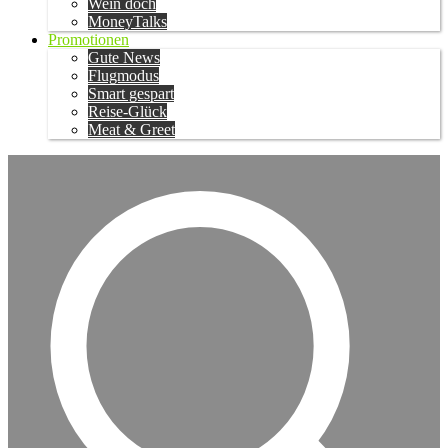
Wein doch
MoneyTalks
Promotionen
Gute News
Flugmodus
Smart gespart
Reise-Glück
Meat & Greet