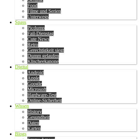
Food
Filme und Serien
Unterwegs
Spass
Picdump
Fail-Dienstag
Cute News
Retro
Gerechtigkeit siegt
Dumm gelaufen
Klischeekanone
Digital
Android
Apple
Google
Microsoft
Hardware-Test
Online-Sicherheit
Wissen
History
Gesundheit
Daten
Karten
Blogs