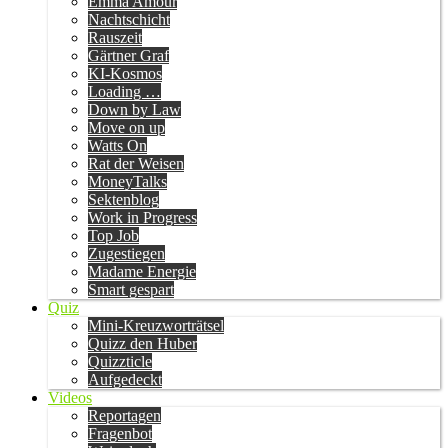
Emma Amour
Nachtschicht
Rauszeit
Gärtner Graf
KI-Kosmos
Loading …
Down by Law
Move on up
Watts On
Rat der Weisen
MoneyTalks
Sektenblog
Work in Progress
Top Job
Zugestiegen
Madame Energie
Smart gespart
Quiz
Mini-Kreuzworträtsel
Quizz den Huber
Quizzticle
Aufgedeckt
Videos
Reportagen
Fragenbot