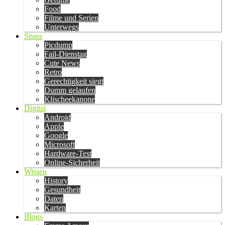
Food
Filme und Serien
Unterwegs
Spass
Picdump
Fail-Dienstag
Cute News
Retro
Gerechtigkeit siegt
Dumm gelaufen
Klischeekanone
Digital
Android
Apple
Google
Microsoft
Hardware-Test
Online-Sicherheit
Wissen
History
Gesundheit
Daten
Karten
Blogs