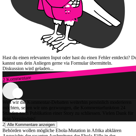
Hast du einen relevanten Input oder hast du einen Fehler entdeckt? D
kannst uns dein Anliegen gerne via Formular übermitteln.
Diskussion wird geladen...
2 Kommentare
Zum Login
Weil wir die Kommentar-Debatten weiterhin persönlich moderieren
möchten, sehen wir uns gezwungen, die Kommentarfunktion 24
Stunden nach Publikation einer Story zu schliessen. Vielen Dank für
dein Verständnis!
2
Alle Kommentare anzeigen
Behörden wollen mögliche Ebola-Mutation in Afrika abklären
Angesichts der rasanten Ausbreitung der Ebola-Fälle in der