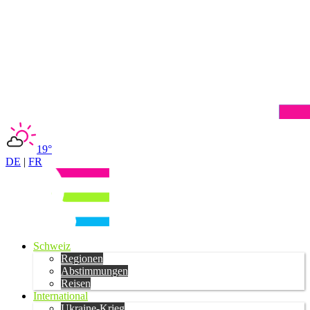
19°
DE
|
FR
Schweiz
Regionen
Abstimmungen
Reisen
International
Ukraine-Krieg