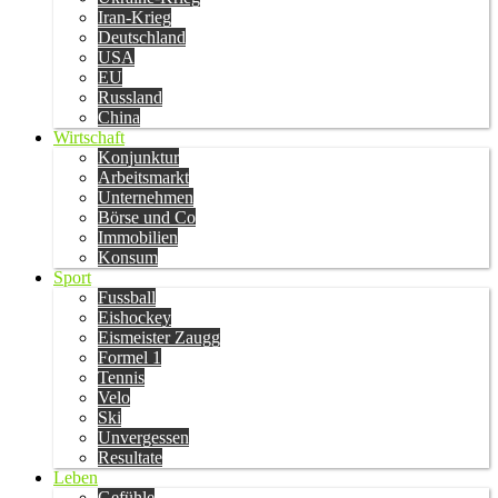
Iran-Krieg
Deutschland
USA
EU
Russland
China
Wirtschaft
Konjunktur
Arbeitsmarkt
Unternehmen
Börse und Co
Immobilien
Konsum
Sport
Fussball
Eishockey
Eismeister Zaugg
Formel 1
Tennis
Velo
Ski
Unvergessen
Resultate
Leben
Gefühle