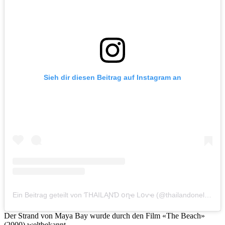
Sieh dir diesen Beitrag auf Instagram an
Ein Beitrag geteilt von ƬHAILAƝƊ օղҽ Lօѵҽ (@thailandonelove)
Der Strand von Maya Bay wurde durch den Film «The Beach»
(2000) weltbekannt.