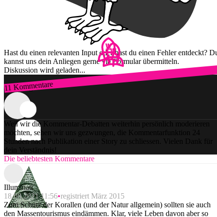
Hast du einen relevanten Input oder hast du einen Fehler entdeckt? D
kannst uns dein Anliegen gerne via Formular übermitteln.
Diskussion wird geladen...
11 Kommentare
Zum Login
Weil wir die Kommentar-Debatten weiterhin persönlich moderieren
möchten, sehen wir uns gezwungen, die Kommentarfunktion 24
Stunden nach Publikation einer Story zu schliessen. Vielen Dank für
dein Verständnis!
Die beliebtesten Kommentare
Illuminati
18.08.2021 11:56
registriert März 2015
Zum Schutz der Korallen (und der Natur allgemein) sollten sie auch
den Massentourismus eindämmen. Klar, viele Leben davon aber so