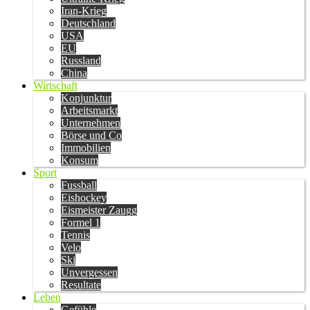
Iran-Krieg
Deutschland
USA
EU
Russland
China
Wirtschaft
Konjunktur
Arbeitsmarkt
Unternehmen
Börse und Co
Immobilien
Konsum
Sport
Fussball
Eishockey
Eismeister Zaugg
Formel 1
Tennis
Velo
Ski
Unvergessen
Resultate
Leben
Gefühle