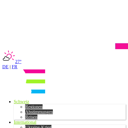
27°
DE
|
FR
Schweiz
Regionen
Abstimmungen
Reisen
International
Ukraine-Krieg