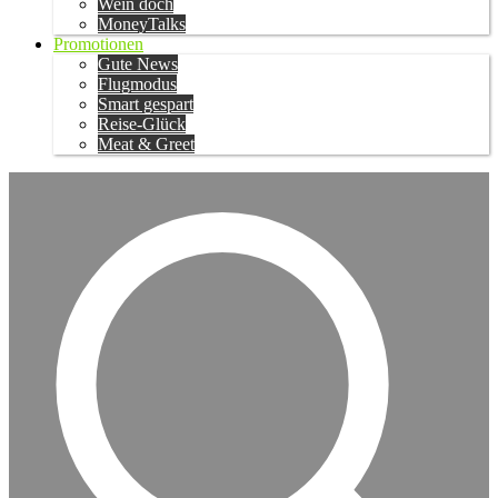
Wein doch
MoneyTalks
Promotionen
Gute News
Flugmodus
Smart gespart
Reise-Glück
Meat & Greet