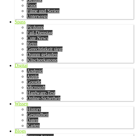
Food
Filme und Serien
Unterwegs
Spass
Picdump
Fail-Dienstag
Cute News
Retro
Gerechtigkeit siegt
Dumm gelaufen
Klischeekanone
Digital
Android
Apple
Google
Microsoft
Hardware-Test
Online-Sicherheit
Wissen
History
Gesundheit
Daten
Karten
Blogs