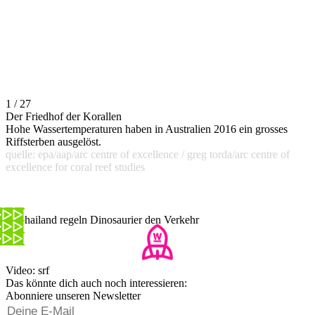
1 / 27
Der Friedhof der Korallen
Hohe Wassertemperaturen haben in Australien 2016 ein grosses
Riffsterben ausgelöst.
quelle: epa/aap/arc centre of excellence / greg torda/arc centre of
excellence for coral reef studies
In Thailand regeln Dinosaurier den Verkehr
Video: srf
Das könnte dich auch noch interessieren:
Abonniere unseren Newsletter