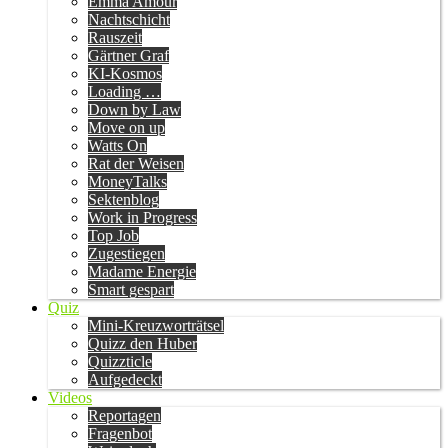
Emma Amour
Nachtschicht
Rauszeit
Gärtner Graf
KI-Kosmos
Loading …
Down by Law
Move on up
Watts On
Rat der Weisen
MoneyTalks
Sektenblog
Work in Progress
Top Job
Zugestiegen
Madame Energie
Smart gespart
Quiz
Mini-Kreuzworträtsel
Quizz den Huber
Quizzticle
Aufgedeckt
Videos
Reportagen
Fragenbot