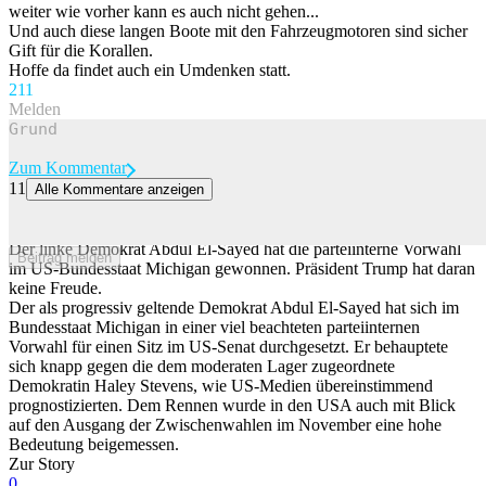
weiter wie vorher kann es auch nicht gehen...
Und auch diese langen Boote mit den Fahrzeugmotoren sind sicher
Gift für die Korallen.
Hoffe da findet auch ein Umdenken statt.
21
1
Melden
Zum Kommentar
11
Alle Kommentare anzeigen
Trump schäumt: Linker Demokrat El-Sayed gewinnt Vorwahl in
Michigan
Der linke Demokrat Abdul El-Sayed hat die parteiinterne Vorwahl
Beitrag melden
im US-Bundesstaat Michigan gewonnen. Präsident Trump hat daran
keine Freude.
Der als progressiv geltende Demokrat Abdul El-Sayed hat sich im
Bundesstaat Michigan in einer viel beachteten parteiinternen
Vorwahl für einen Sitz im US-Senat durchgesetzt. Er behauptete
sich knapp gegen die dem moderaten Lager zugeordnete
Demokratin Haley Stevens, wie US-Medien übereinstimmend
prognostizierten. Dem Rennen wurde in den USA auch mit Blick
auf den Ausgang der Zwischenwahlen im November eine hohe
Bedeutung beigemessen.
Zur Story
0