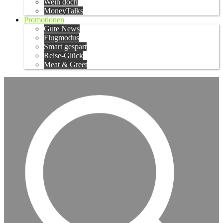
Wein doch
MoneyTalks
Promotionen
Gute News
Flugmodus
Smart gespart
Reise-Glück
Meat & Greet