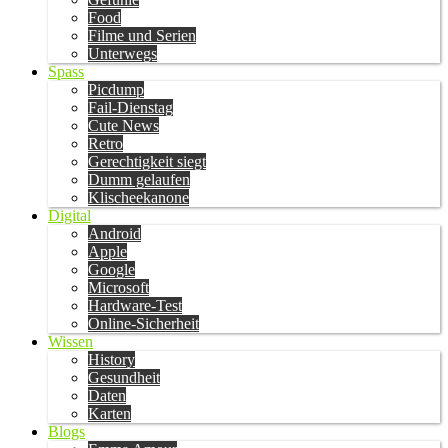
Food
Filme und Serien
Unterwegs
Spass
Picdump
Fail-Dienstag
Cute News
Retro
Gerechtigkeit siegt
Dumm gelaufen
Klischeekanone
Digital
Android
Apple
Google
Microsoft
Hardware-Test
Online-Sicherheit
Wissen
History
Gesundheit
Daten
Karten
Blogs