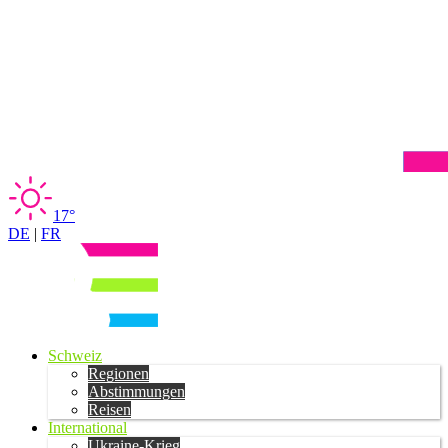
17°
DE
|
FR
Schweiz
Regionen
Abstimmungen
Reisen
International
Ukraine-Krieg