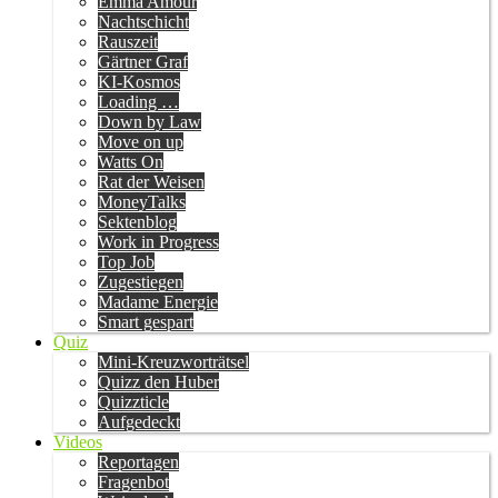
Emma Amour
Nachtschicht
Rauszeit
Gärtner Graf
KI-Kosmos
Loading …
Down by Law
Move on up
Watts On
Rat der Weisen
MoneyTalks
Sektenblog
Work in Progress
Top Job
Zugestiegen
Madame Energie
Smart gespart
Quiz
Mini-Kreuzworträtsel
Quizz den Huber
Quizzticle
Aufgedeckt
Videos
Reportagen
Fragenbot