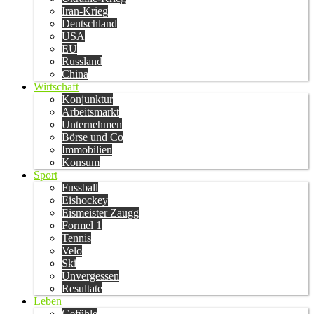
Iran-Krieg
Deutschland
USA
EU
Russland
China
Wirtschaft
Konjunktur
Arbeitsmarkt
Unternehmen
Börse und Co
Immobilien
Konsum
Sport
Fussball
Eishockey
Eismeister Zaugg
Formel 1
Tennis
Velo
Ski
Unvergessen
Resultate
Leben
Gefühle