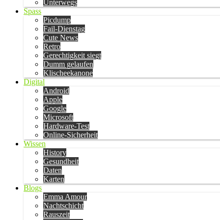
Unterwegs
Spass
Picdump
Fail-Dienstag
Cute News
Retro
Gerechtigkeit siegt
Dumm gelaufen
Klischeekanone
Digital
Android
Apple
Google
Microsoft
Hardware-Test
Online-Sicherheit
Wissen
History
Gesundheit
Daten
Karten
Blogs
Emma Amour
Nachtschicht
Rauszeit