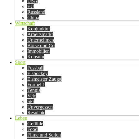
USA
EU
Russland
China
Wirtschaft
Konjunktur
Arbeitsmarkt
Unternehmen
Börse und Co
Immobilien
Konsum
Sport
Fussball
Eishockey
Eismeister Zaugg
Formel 1
Tennis
Velo
Ski
Unvergessen
Resultate
Leben
Gefühle
Food
Filme und Serien