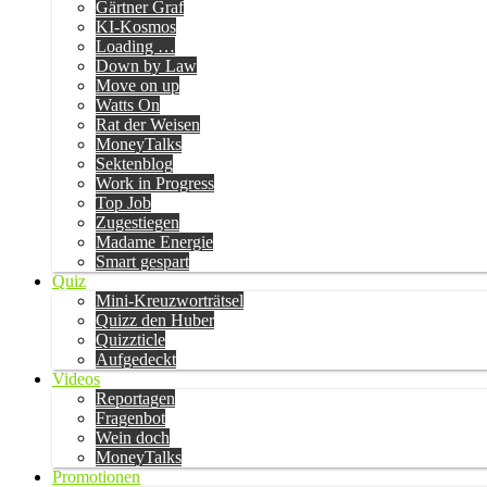
Gärtner Graf
KI-Kosmos
Loading …
Down by Law
Move on up
Watts On
Rat der Weisen
MoneyTalks
Sektenblog
Work in Progress
Top Job
Zugestiegen
Madame Energie
Smart gespart
Quiz
Mini-Kreuzworträtsel
Quizz den Huber
Quizzticle
Aufgedeckt
Videos
Reportagen
Fragenbot
Wein doch
MoneyTalks
Promotionen