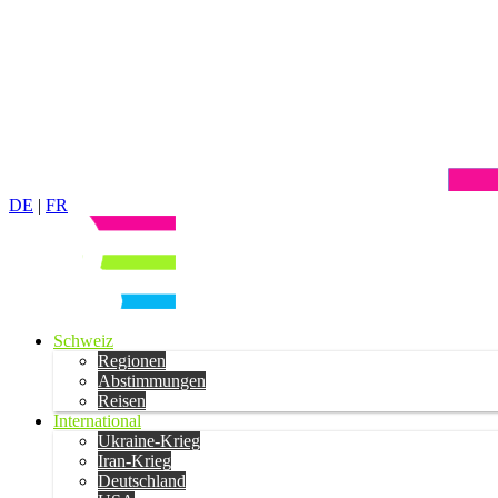
DE
|
FR
Schweiz
Regionen
Abstimmungen
Reisen
International
Ukraine-Krieg
Iran-Krieg
Deutschland