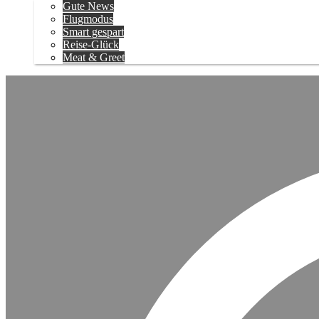
Gute News
Flugmodus
Smart gespart
Reise-Glück
Meat & Greet