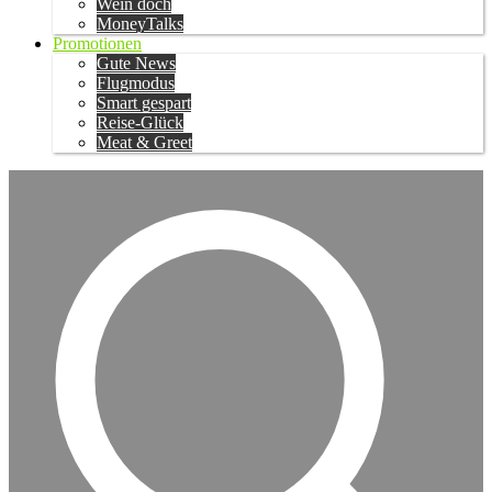
Wein doch
MoneyTalks
Promotionen
Gute News
Flugmodus
Smart gespart
Reise-Glück
Meat & Greet