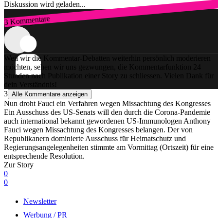
Diskussion wird geladen...
3 Kommentare
Zum Login
Weil wir die Kommentar-Debatten weiterhin persönlich moderieren
möchten, sehen wir uns gezwungen, die Kommentarfunktion 24
Stunden nach Publikation einer Story zu schliessen. Vielen Dank für
dein Verständnis!
3
Alle Kommentare anzeigen
Nun droht Fauci ein Verfahren wegen Missachtung des Kongresses
Ein Ausschuss des US-Senats will den durch die Corona-Pandemie
auch international bekannt gewordenen US-Immunologen Anthony
Fauci wegen Missachtung des Kongresses belangen. Der von
Republikanern dominierte Ausschuss für Heimatschutz und
Regierungsangelegenheiten stimmte am Vormittag (Ortszeit) für eine
entsprechende Resolution.
Zur Story
0
0
Newsletter
Werbung / PR