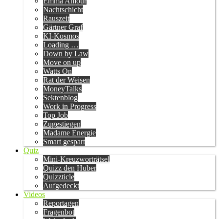
Emma Amour
Nachtschicht
Rauszeit
Gärtner Graf
KI-Kosmos
Loading …
Down by Law
Move on up
Watts On
Rat der Weisen
MoneyTalks
Sektenblog
Work in Progress
Top Job
Zugestiegen
Madame Energie
Smart gespart
Quiz
Mini-Kreuzworträtsel
Quizz den Huber
Quizzticle
Aufgedeckt
Videos
Reportagen
Fragenbot