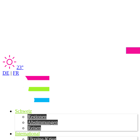
23°
DE
|
FR
Schweiz
Regionen
Abstimmungen
Reisen
International
Ukraine-Krieg