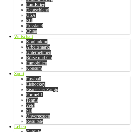
Iran-Krieg
Deutschland
USA
EU
Russland
China
Wirtschaft
Konjunktur
Arbeitsmarkt
Unternehmen
Börse und Co
Immobilien
Konsum
Sport
Fussball
Eishockey
Eismeister Zaugg
Formel 1
Tennis
Velo
Ski
Unvergessen
Resultate
Leben
Gefühle