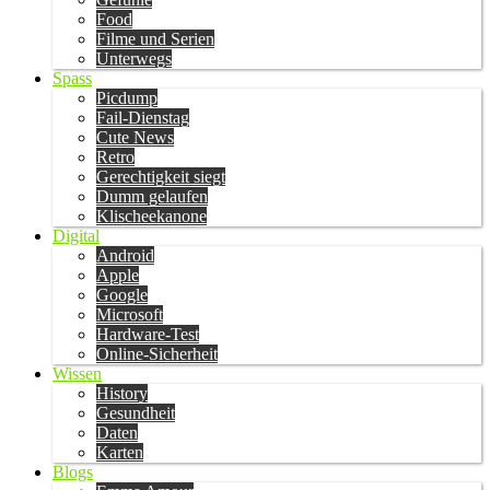
Food
Filme und Serien
Unterwegs
Spass
Picdump
Fail-Dienstag
Cute News
Retro
Gerechtigkeit siegt
Dumm gelaufen
Klischeekanone
Digital
Android
Apple
Google
Microsoft
Hardware-Test
Online-Sicherheit
Wissen
History
Gesundheit
Daten
Karten
Blogs