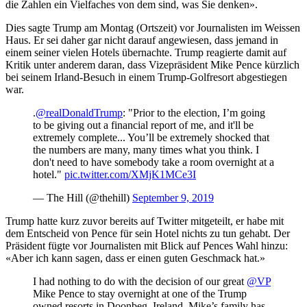
die Zahlen ein Vielfaches von dem sind, was Sie denken».
Dies sagte Trump am Montag (Ortszeit) vor Journalisten im Weissen
Haus. Er sei daher gar nicht darauf angewiesen, dass jemand in
einem seiner vielen Hotels übernachte. Trump reagierte damit auf
Kritik unter anderem daran, dass Vizepräsident Mike Pence kürzlich
bei seinem Irland-Besuch in einem Trump-Golfresort abgestiegen
war.
.
@realDonaldTrump
: "Prior to the election, I’m going
to be giving out a financial report of me, and it'll be
extremely complete... You’ll be extremely shocked that
the numbers are many, many times what you think. I
don't need to have somebody take a room overnight at a
hotel."
pic.twitter.com/XMjK1MCe3I
— The Hill (@thehill)
September 9, 2019
Trump hatte kurz zuvor bereits auf Twitter mitgeteilt, er habe mit
dem Entscheid von Pence für sein Hotel nichts zu tun gehabt. Der
Präsident fügte vor Journalisten mit Blick auf Pences Wahl hinzu:
«Aber ich kann sagen, dass er einen guten Geschmack hat.»
I had nothing to do with the decision of our great
@VP
Mike Pence to stay overnight at one of the Trump
owned resorts in Doonbeg, Ireland. Mike’s family has