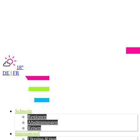
18°
DE
|
FR
Schweiz
Regionen
Abstimmungen
Reisen
International
Ukraine-Krieg