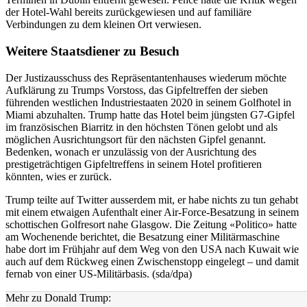
der Hotel-Wahl bereits zurückgewiesen und auf familiäre
Verbindungen zu dem kleinen Ort verwiesen.
Weitere Staatsdiener zu Besuch
Der Justizausschuss des Repräsentantenhauses wiederum möchte
Aufklärung zu Trumps Vorstoss, das Gipfeltreffen der sieben
führenden westlichen Industriestaaten 2020 in seinem Golfhotel in
Miami abzuhalten. Trump hatte das Hotel beim jüngsten G7-Gipfel
im französischen Biarritz in den höchsten Tönen gelobt und als
möglichen Ausrichtungsort für den nächsten Gipfel genannt.
Bedenken, wonach er unzulässig von der Ausrichtung des
prestigeträchtigen Gipfeltreffens in seinem Hotel profitieren
könnten, wies er zurück.
Trump teilte auf Twitter ausserdem mit, er habe nichts zu tun gehabt
mit einem etwaigen Aufenthalt einer Air-Force-Besatzung in seinem
schottischen Golfresort nahe Glasgow. Die Zeitung «Politico» hatte
am Wochenende berichtet, die Besatzung einer Militärmaschine
habe dort im Frühjahr auf dem Weg von den USA nach Kuwait wie
auch auf dem Rückweg einen Zwischenstopp eingelegt – und damit
fernab von einer US-Militärbasis. (sda/dpa)
Mehr zu Donald Trump: