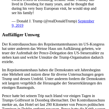
lived in Doonbeg for many years, and he thought that
during his very busy European visit, he would stop and
see his family!
— Donald J. Trump (@realDonaldTrump)
September
9, 2019
Auffälliger Umweg
Der Kontrollausschuss des Repräsentantenhauses im US-Kongress
hat unter anderem das Weisse Haus um Aufklärung gebeten, wie
teuer der Aufenthalt der Pence-Delegation den US-Steuerzahler zu
stehen kam und welche Umsätze die Trump-Organisation dadurch
erzielte.
Im Repräsentantenhaus haben die Demokraten seit Jahresbeginn
eine Mehrheit und nutzen diese für diverse Untersuchungen gegen
Trump und dessen Umfeld. Unter anderem fordern die Demokraten
seit langem vergeblich die Herausgabe der Steuererklärungen des
einstigen Baumoguls.
Pence hatte bei seinem Trip nach Irland vor einigen Tagen in
Trumps Golfresort in Doonbeg übernachtet. Der Kontrollausschuss
merkte an, das Hotel sei fast 290 Kilometer von Pences politischen
Terminen in Dublin entfernt gewesen. Pence hatte die Kritik wegen