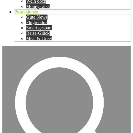
Wein doch
MoneyTalks
Promotionen
Gute News
Flugmodus
Smart gespart
Reise-Glück
Meat & Greet