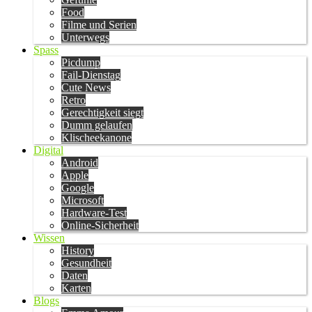
Food
Filme und Serien
Unterwegs
Spass
Picdump
Fail-Dienstag
Cute News
Retro
Gerechtigkeit siegt
Dumm gelaufen
Klischeekanone
Digital
Android
Apple
Google
Microsoft
Hardware-Test
Online-Sicherheit
Wissen
History
Gesundheit
Daten
Karten
Blogs