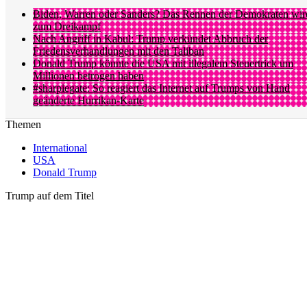
Biden, Warren oder Sanders? Das Rennen der Demokraten wir
zum Dreikampf
Nach Angriff in Kabul: Trump verkündet Abbruch der
Friedensverhandlungen mit den Taliban
Donald Trump könnte die USA mit illegalem Steuertrick um
Millionen betrogen haben
#sharpiegate: So reagiert das Internet auf Trumps von Hand
geänderte Hurrikan-Karte
Themen
International
USA
Donald Trump
Trump auf dem Titel