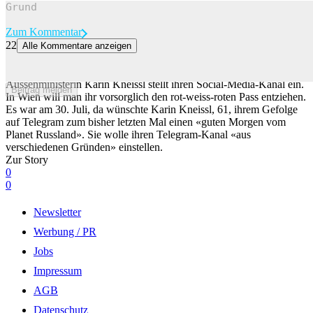
Zum Kommentar
22
Alle Kommentare anzeigen
Ex-Aussenministerin Kneissl hadert mit ihrem russischen Exil
Die in Österreich als Putin-Marionette verspottete frühere
Aussenministerin Karin Kneissl stellt ihren Social-Media-Kanal ein.
Beitrag melden
In Wien will man ihr vorsorglich den rot-weiss-roten Pass entziehen.
Es war am 30. Juli, da wünschte Karin Kneissl, 61, ihrem Gefolge
auf Telegram zum bisher letzten Mal einen «guten Morgen vom
Planet Russland». Sie wolle ihren Telegram-Kanal «aus
verschiedenen Gründen» einstellen.
Zur Story
0
0
Newsletter
Werbung / PR
Jobs
Impressum
AGB
Datenschutz