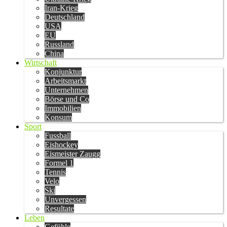
Iran-Krieg
Deutschland
USA
EU
Russland
China
Wirtschaft
Konjunktur
Arbeitsmarkt
Unternehmen
Börse und Co
Immobilien
Konsum
Sport
Fussball
Eishockey
Eismeister Zaugg
Formel 1
Tennis
Velo
Ski
Unvergessen
Resultate
Leben
Gefühle