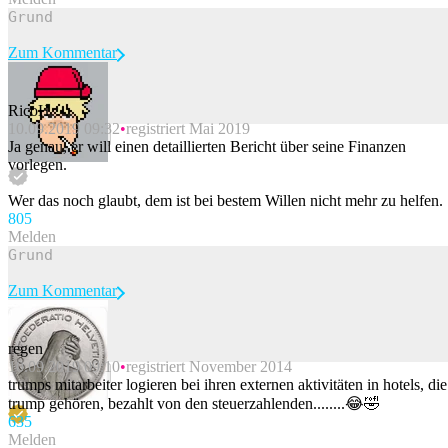
Zum Kommentar
RicoH
10.09.2019 09:32
registriert Mai 2019
Beitrag melden
Ja genau, er will einen detaillierten Bericht über seine Finanzen
vorlegen.
Wer das noch glaubt, dem ist bei bestem Willen nicht mehr zu helfen.
80
5
Melden
Zum Kommentar
regen
10.09.2019 09:10
registriert November 2014
Beitrag melden
trumps mitarbeiter logieren bei ihren externen aktivitäten in hotels, die
trump gehören, bezahlt von den steuerzahlenden........😂🤣
63
5
Melden