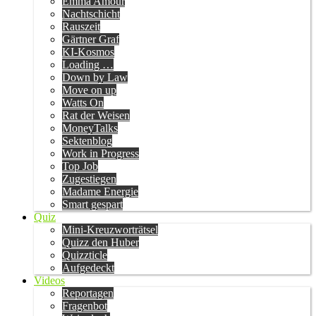
Emma Amour
Nachtschicht
Rauszeit
Gärtner Graf
KI-Kosmos
Loading …
Down by Law
Move on up
Watts On
Rat der Weisen
MoneyTalks
Sektenblog
Work in Progress
Top Job
Zugestiegen
Madame Energie
Smart gespart
Quiz
Mini-Kreuzworträtsel
Quizz den Huber
Quizzticle
Aufgedeckt
Videos
Reportagen
Fragenbot