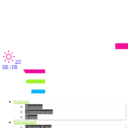
23°
DE
|
FR
Schweiz
Regionen
Abstimmungen
Reisen
International
Ukraine-Krieg