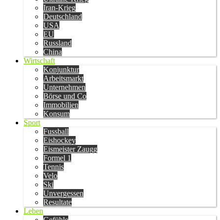
Iran-Krieg
Deutschland
USA
EU
Russland
China
Wirtschaft
Konjunktur
Arbeitsmarkt
Unternehmen
Börse und Co
Immobilien
Konsum
Sport
Fussball
Eishockey
Eismeister Zaugg
Formel 1
Tennis
Velo
Ski
Unvergessen
Resultate
Leben
Gefühle