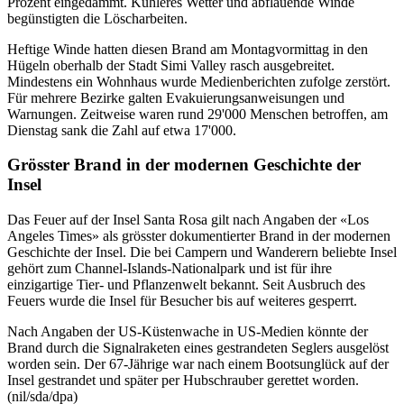
Prozent eingedämmt. Kühleres Wetter und abflauende Winde
begünstigten die Löscharbeiten.
Heftige Winde hatten diesen Brand am Montagvormittag in den
Hügeln oberhalb der Stadt Simi Valley rasch ausgebreitet.
Mindestens ein Wohnhaus wurde Medienberichten zufolge zerstört.
Für mehrere Bezirke galten Evakuierungsanweisungen und
Warnungen. Zeitweise waren rund 29'000 Menschen betroffen, am
Dienstag sank die Zahl auf etwa 17'000.
Grösster Brand in der modernen Geschichte der
Insel
Das Feuer auf der Insel Santa Rosa gilt nach Angaben der «Los
Angeles Times» als grösster dokumentierter Brand in der modernen
Geschichte der Insel. Die bei Campern und Wanderern beliebte Insel
gehört zum Channel-Islands-Nationalpark und ist für ihre
einzigartige Tier- und Pflanzenwelt bekannt. Seit Ausbruch des
Feuers wurde die Insel für Besucher bis auf weiteres gesperrt.
Nach Angaben der US-Küstenwache in US-Medien könnte der
Brand durch die Signalraketen eines gestrandeten Seglers ausgelöst
worden sein. Der 67-Jährige war nach einem Bootsunglück auf der
Insel gestrandet und später per Hubschrauber gerettet worden.
(nil/sda/dpa)