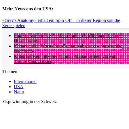
Mehr News aus den USA:
«Grey's Anatomy» erhält ein Spin-Off – in dieser Region soll die
Serie spielen
Lotto-Gewinn in USA: Mann findet 5,9-Millionen-Ticket in
Hosentasche
Klimawandel: Worst-Case-Szenario abgesagt – «grossartige
Nachricht»
Kritischer Republikaner Thomas Massie verliert Vorwahl –
Trump-Kandidat siegt
Themen
International
USA
Natur
Eisgewinnung in der Schweiz