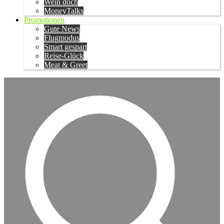
Wein doch
MoneyTalks
Promotionen
Gute News
Flugmodus
Smart gespart
Reise-Glück
Meat & Greet