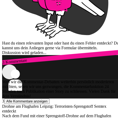
Hast du einen relevanten Input oder hast du einen Fehler entdeckt? D
kannst uns dein Anliegen gerne via Formular übermitteln.
Diskussion wird geladen...
3 Kommentare
Zum Login
Weil wir die Kommentar-Debatten weiterhin persönlich moderieren
möchten, sehen wir uns gezwungen, die Kommentarfunktion 24
Stunden nach Publikation einer Story zu schliessen. Vielen Dank für
dein Verständnis!
3
Alle Kommentare anzeigen
Drohne am Flughafen Leipzig: Terroristen-Sprengstoff Semtex
entdeckt
Nach dem Fund mit einer Sprengstoff-Drohne auf dem Flughafen