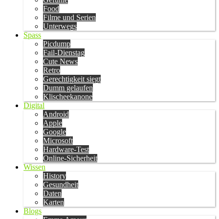
Food
Filme und Serien
Unterwegs
Spass
Picdump
Fail-Dienstag
Cute News
Retro
Gerechtigkeit siegt
Dumm gelaufen
Klischeekanone
Digital
Android
Apple
Google
Microsoft
Hardware-Test
Online-Sicherheit
Wissen
History
Gesundheit
Daten
Karten
Blogs