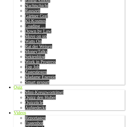
Emma Amour
Nachtschicht
Rauszeit
Gärtner Graf
KI-Kosmos
Loading …
Down by Law
Move on up
Watts On
Rat der Weisen
MoneyTalks
Sektenblog
Work in Progress
Top Job
Zugestiegen
Madame Energie
Smart gespart
Quiz
Mini-Kreuzworträtsel
Quizz den Huber
Quizzticle
Aufgedeckt
Videos
Reportagen
Fragenbot