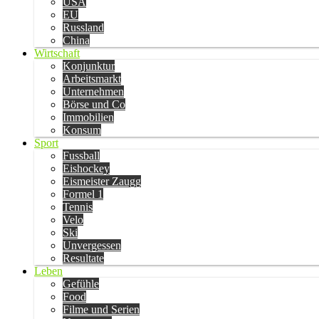
USA
EU
Russland
China
Wirtschaft
Konjunktur
Arbeitsmarkt
Unternehmen
Börse und Co
Immobilien
Konsum
Sport
Fussball
Eishockey
Eismeister Zaugg
Formel 1
Tennis
Velo
Ski
Unvergessen
Resultate
Leben
Gefühle
Food
Filme und Serien