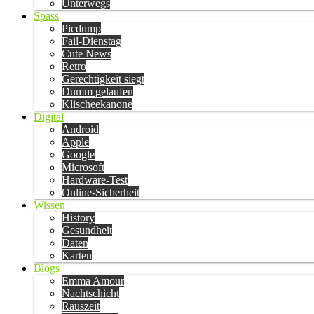
Unterwegs
Spass
Picdump
Fail-Dienstag
Cute News
Retro
Gerechtigkeit siegt
Dumm gelaufen
Klischeekanone
Digital
Android
Apple
Google
Microsoft
Hardware-Test
Online-Sicherheit
Wissen
History
Gesundheit
Daten
Karten
Blogs
Emma Amour
Nachtschicht
Rauszeit