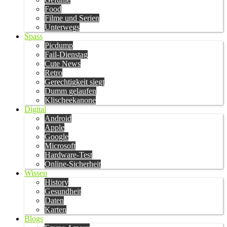
Food
Filme und Serien
Unterwegs
Spass
Picdump
Fail-Dienstag
Cute News
Retro
Gerechtigkeit siegt
Dumm gelaufen
Klischeekanone
Digital
Android
Apple
Google
Microsoft
Hardware-Test
Online-Sicherheit
Wissen
History
Gesundheit
Daten
Karten
Blogs