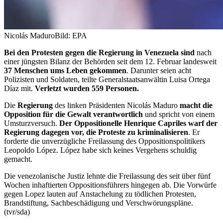
Nicolás Maduro
Bild: EPA
Bei den Protesten gegen die Regierung in Venezuela sind
nach
einer jüngsten Bilanz der Behörden seit dem 12. Februar landesweit
37 Menschen ums Leben gekommen
. Darunter seien acht
Polizisten und Soldaten, teilte Generalstaatsanwältin Luisa Ortega
Díaz mit.
Verletzt wurden 559 Personen.
Die
Regierung
des linken Präsidenten Nicolás Maduro
macht die
Opposition für die Gewalt verantwortlich
und spricht von einem
Umsturzversuch.
Der Oppositionelle Henrique Capriles warf der
Regierung dagegen vor, die Proteste zu kriminalisieren
. Er
forderte die unverzügliche Freilassung des Oppositionspolitikers
Leopoldo López. López habe sich keines Vergehens schuldig
gemacht.
Die venezolanische Justiz lehnte die Freilassung des seit über fünf
Wochen inhaftierten Oppositionsführers hingegen ab. Die Vorwürfe
gegen Lopez lauten auf Anstachelung zu tödlichen Protesten,
Brandstiftung, Sachbeschädigung und Verschwörungspläne.
(tvr/sda)