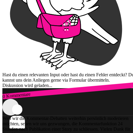
Hast du einen relevanten Input oder hast du einen Fehler entdeckt? D
kannst uns dein Anliegen gerne via Formular übermitteln.
Diskussion wird geladen...
0 Kommentare
Zum Login
Weil wir die Kommentar-Debatten weiterhin persönlich moderieren
möchten, sehen wir uns gezwungen, die Kommentarfunktion 24
Stunden nach Publikation einer Story zu schliessen. Vielen Dank für