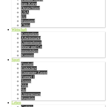
Iran-Krieg
Deutschland
USA
EU
Russland
China
Wirtschaft
Konjunktur
Arbeitsmarkt
Unternehmen
Börse und Co
Immobilien
Konsum
Sport
Fussball
Eishockey
Eismeister Zaugg
Formel 1
Tennis
Velo
Ski
Unvergessen
Resultate
Leben
Gefühle