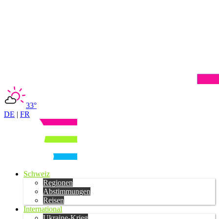
33°
DE
|
FR
Schweiz
Regionen
Abstimmungen
Reisen
International
Ukraine-Krieg