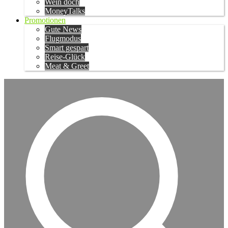
Wein doch
MoneyTalks
Promotionen
Gute News
Flugmodus
Smart gespart
Reise-Glück
Meat & Greet