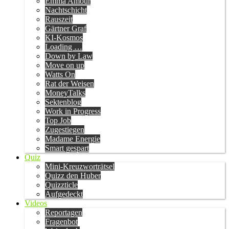
Emma Amour
Nachtschicht
Rauszeit
Gärtner Graf
KI-Kosmos
Loading …
Down by Law
Move on up
Watts On
Rat der Weisen
MoneyTalks
Sektenblog
Work in Progress
Top Job
Zugestiegen
Madame Energie
Smart gespart
Quiz
Mini-Kreuzworträtsel
Quizz den Huber
Quizzticle
Aufgedeckt
Videos
Reportagen
Fragenbot