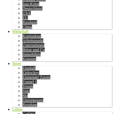
Iran-Krieg
Deutschland
USA
EU
Russland
China
Wirtschaft
Konjunktur
Arbeitsmarkt
Unternehmen
Börse und Co
Immobilien
Konsum
Sport
Fussball
Eishockey
Eismeister Zaugg
Formel 1
Tennis
Velo
Ski
Unvergessen
Resultate
Leben
Gefühle