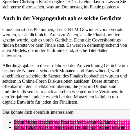
Sprecher Christoph Körfer ergänzt: «Das ist eine davon. Lassen Sie
sich gerne überraschen, was am Donnerstag im Finale passiert.»
Auch in der Vergangenheit gab es solche Gerüchte
Ganz neu ist das Phänomen, dass GNTM-Gewinner vorab verraten
werden, tatsächlich nicht. Auch zu Zeiten, als die Finalshow live
gezeigt wurde, gab es vorab Gerüchte. Denn die Covershootings
finden bereits vor dem Finale statt. Es werden dementsprechend von
allen Models, die in der Endrunde sind, solche Titelblätter
entworfen.
Allerdings gab es in diesem Jahr seit der Aufzeichnung Gerüchte um
bestimmte Namen – schon seit Monaten sind Fans wütend, weil
angeblich entscheidende Szenen des Finales beobachtet wurden und
seitdem in Online-Foren Diskussionen auslösen. Diese stimmen
offenbar mit den Titelblättern überein, die jetzt im Umlauf sind –
und die in diesem Jahr auch aussehen wie gedruckte Versionen. In
den Vorjahren handelte es sich bei den Magazinen lediglich um
digitale Entwürfe für jeden der Finalisten.
Das könnte dich ebenfalls interessieren:
Demi Moore ist schönste Frau der Welt – mit 62 Jahren
Daisy Edgar-Jones ist Millennial-Heldin, «panischer Schwan»