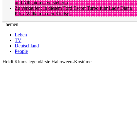
und Alligatoren-Versteherin
Zu verkaufen: In diesem Ford Escort Turbo fuhr Lady Diana
Prinz William in den Kindsgi
Themen
Leben
TV
Deutschland
People
Heidi Klums legendärste Halloween-Kostüme