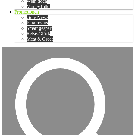
Wein doch
MoneyTalks
Promotionen
Gute News
Flugmodus
Smart gespart
Reise-Glück
Meat & Greet