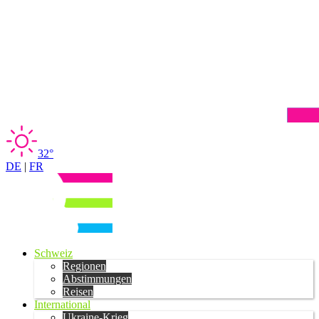
32°
DE
|
FR
Schweiz
Regionen
Abstimmungen
Reisen
International
Ukraine-Krieg