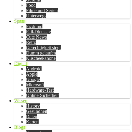
Food
Filme und Serien
Unterwegs
Spass
Picdump
Fail-Dienstag
Cute News
Retro
Gerechtigkeit siegt
Dumm gelaufen
Klischeekanone
Digital
Android
Apple
Google
Microsoft
Hardware-Test
Online-Sicherheit
Wissen
History
Gesundheit
Daten
Karten
Blogs