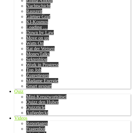
Emma Amour
Nachtschicht
Rauszeit
Gärtner Graf
KI-Kosmos
Loading …
Down by Law
Move on up
Watts On
Rat der Weisen
MoneyTalks
Sektenblog
Work in Progress
Top Job
Zugestiegen
Madame Energie
Smart gespart
Quiz
Mini-Kreuzworträtsel
Quizz den Huber
Quizzticle
Aufgedeckt
Videos
Reportagen
Fragenbot