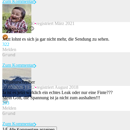
Zum Kommentar
El_Chorche
27.05.2026 11:40
registriert März 2021
Beitrag melden
Na grossartig! 🙄
Jetzt lohnt es sich ja gar nicht mehr, die Sendung zu sehen.
32
2
Melden
Zum Kommentar
Amateurschreiber
27.05.2026 13:22
registriert August 2018
Beitrag melden
Ja ist es jetzt wirklich ein echtes Leak oder nur eine Finte???
Mein Gott, die Spannung ist ja nicht zum aushalten!!!
29
3
Melden
Zum Kommentar
14
Alle Kommentare anzeigen