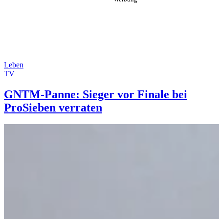
Leben
TV
GNTM-Panne: Sieger vor Finale bei
ProSieben verraten