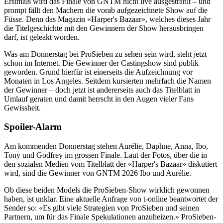
Erstmals wird das Finale von GNTM nicht live ausgestrahlt – und
prompt fällt den Machern die vorab aufgezeichnete Show auf die
Füsse. Denn das Magazin «Harper's Bazaar», welches dieses Jahr
die Titelgeschichte mit den Gewinnern der Show herausbringen
darf, ist geleakt worden.
Was am Donnerstag bei ProSieben zu sehen sein wird, steht jetzt
schon im Internet. Die Gewinner der Castingshow sind publik
geworden. Grund hierfür ist einerseits die Aufzeichnung vor
Monaten in Los Angeles. Seitdem kursierten mehrfach die Namen
der Gewinner – doch jetzt ist andererseits auch das Titelblatt in
Umlauf geraten und damit herrscht in den Augen vieler Fans
Gewissheit.
Spoiler-Alarm
Am kommenden Donnerstag stehen Aurélie, Daphne, Anna, Ibo,
Tony und Godfrey im grossen Finale. Laut der Fotos, über die in
den sozialen Medien vom Titelblatt der «Harper's Bazaar» diskutiert
wird, sind die Gewinner von GNTM 2026 Ibo und Aurélie.
Ob diese beiden Models die ProSieben-Show wirklich gewonnen
haben, ist unklar. Eine aktuelle Anfrage von t-online beantwortet der
Sender so: «Es gibt viele Strategien von ProSieben und seinen
Partnern, um für das Finale Spekulationen anzuheizen.» ProSieben-