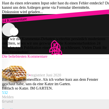
Hast du einen relevanten Input oder hast du einen Fehler entdeckt? D
kannst uns dein Anliegen gerne via Formular übermitteln.
Diskussion wird geladen...
14 Kommentare
Zum Login
Weil wir die Kommentar-Debatten weiterhin persönlich moderieren
möchten, sehen wir uns gezwungen, die Kommentarfunktion 24
Stunden nach Publikation einer Story zu schliessen. Vielen Dank für
dein Verständnis!
Die beliebtesten Kommentare
Waffelnarr
27.05.2026 14:29
registriert Juni 2020
Bin heute im Homeoffice. Als ich vorher kurz aus dem Fenster
geschaut habe, sass da eine Katze im Garten.
Einfach so Katze. IM GARTEN.
53
2
Melden