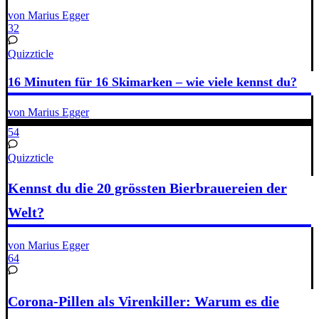
von Marius Egger
32
Quizzticle
16 Minuten für 16 Skimarken – wie viele kennst du?
von Marius Egger
54
Quizzticle
Kennst du die 20 grössten Bierbrauereien der
Welt?
von Marius Egger
64
Corona-Pillen als Virenkiller: Warum es die