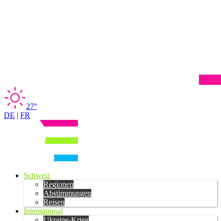
27°
DE
|
FR
Schweiz
Regionen
Abstimmungen
Reisen
International
Ukraine-Krieg