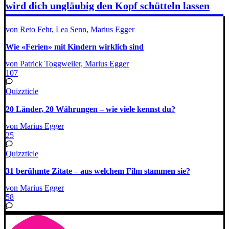
wird dich ungläubig den Kopf schütteln lassen
von Reto Fehr, Lea Senn, Marius Egger
Wie «Ferien» mit Kindern wirklich sind
von Patrick Toggweiler, Marius Egger
107
Quizzticle
20 Länder, 20 Währungen – wie viele kennst du?
von Marius Egger
25
Quizzticle
31 berühmte Zitate – aus welchem Film stammen sie?
von Marius Egger
58