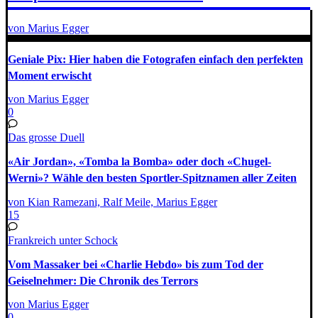
von Marius Egger
Geniale Pix: Hier haben die Fotografen einfach den perfekten
Moment erwischt
von Marius Egger
0
Das grosse Duell
«Air Jordan», «Tomba la Bomba» oder doch «Chugel-
Werni»? Wähle den besten Sportler-Spitznamen aller Zeiten
von Kian Ramezani, Ralf Meile, Marius Egger
15
Frankreich unter Schock
Vom Massaker bei «Charlie Hebdo» bis zum Tod der
Geiselnehmer: Die Chronik des Terrors
von Marius Egger
0