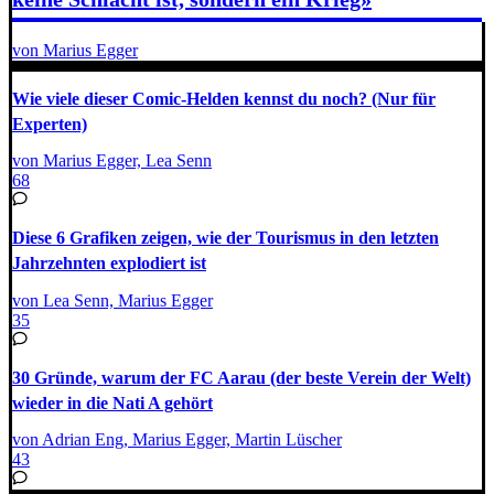
von Marius Egger
Wie viele dieser Comic-Helden kennst du noch? (Nur für
Experten)
von Marius Egger, Lea Senn
68
Diese 6 Grafiken zeigen, wie der Tourismus in den letzten
Jahrzehnten explodiert ist
von Lea Senn, Marius Egger
35
30 Gründe, warum der FC Aarau (der beste Verein der Welt)
wieder in die Nati A gehört
von Adrian Eng, Marius Egger, Martin Lüscher
43