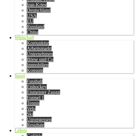
Iran-Krieg
Deutschland
USA
EU
Russland
China
Wirtschaft
Konjunktur
Arbeitsmarkt
Unternehmen
Börse und Co
Immobilien
Konsum
Sport
Fussball
Eishockey
Eismeister Zaugg
Formel 1
Tennis
Velo
Ski
Unvergessen
Resultate
Leben
Gefühle