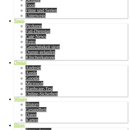
Food
Filme und Serien
Unterwegs
Spass
Picdump
Fail-Dienstag
Cute News
Retro
Gerechtigkeit siegt
Dumm gelaufen
Klischeekanone
Digital
Android
Apple
Google
Microsoft
Hardware-Test
Online-Sicherheit
Wissen
History
Gesundheit
Daten
Karten
Blogs