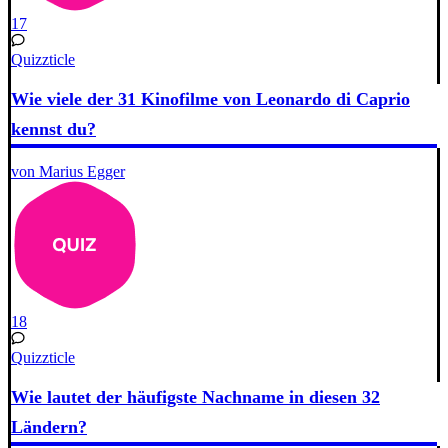
17
Quizzticle
Wie viele der 31 Kinofilme von Leonardo di Caprio
kennst du?
von Marius Egger
18
Quizzticle
Wie lautet der häufigste Nachname in diesen 32
Ländern?