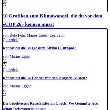
63
10 Grafiken zum Klimawandel, die du vor dem
«COP 26» kennen musst
von Reto Fehr, Marius Egger, Lea Senn
Quizzticle
Kennst du die 30 grössten Airlines Europas?
von Marius Egger
33
Quizzticle
Kennst du die 30 Länder mit den längsten Küsten?
von Marius Egger
86
Die beliebtesten Reiseländer im Check: Wo Geimpfte jetzt
schon Reisevorteile haben