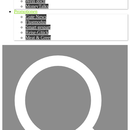
Wein doch
MoneyTalks
Promotionen
Gute News
Flugmodus
Smart gespart
Reise-Glück
Meat & Greet