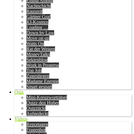
Emma Amour
Nachtschicht
Rauszeit
Gärtner Graf
KI-Kosmos
Loading …
Down by Law
Move on up
Watts On
Rat der Weisen
MoneyTalks
Sektenblog
Work in Progress
Top Job
Zugestiegen
Madame Energie
Smart gespart
Quiz
Mini-Kreuzworträtsel
Quizz den Huber
Quizzticle
Aufgedeckt
Videos
Reportagen
Fragenbot