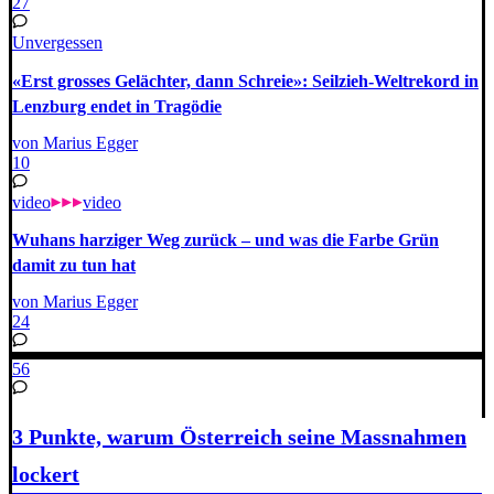
27
Unvergessen
«Erst grosses Gelächter, dann Schreie»: Seilzieh-Weltrekord in
Lenzburg endet in Tragödie
von Marius Egger
10
video
video
Wuhans harziger Weg zurück – und was die Farbe Grün
damit zu tun hat
von Marius Egger
24
56
3 Punkte, warum Österreich seine Massnahmen
lockert