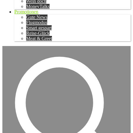
Wein doch
MoneyTalks
Promotionen
Gute News
Flugmodus
Smart gespart
Reise-Glück
Meat & Greet