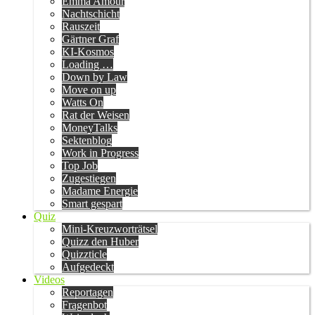
Emma Amour
Nachtschicht
Rauszeit
Gärtner Graf
KI-Kosmos
Loading …
Down by Law
Move on up
Watts On
Rat der Weisen
MoneyTalks
Sektenblog
Work in Progress
Top Job
Zugestiegen
Madame Energie
Smart gespart
Quiz
Mini-Kreuzworträtsel
Quizz den Huber
Quizzticle
Aufgedeckt
Videos
Reportagen
Fragenbot