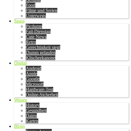
Food
Filme und Serien
Unterwegs
Spass
Picdump
Fail-Dienstag
Cute News
Retro
Gerechtigkeit siegt
Dumm gelaufen
Klischeekanone
Digital
Android
Apple
Google
Microsoft
Hardware-Test
Online-Sicherheit
Wissen
History
Gesundheit
Daten
Karten
Blogs