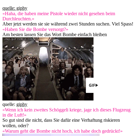
quelle: giphy
«Haha, die haben meine Pistole wieder nicht gesehen beim
Durchleuchten.»
Aber jetzt werden sie sie während zwei Stunden suchen. Viel Spass!
«Haben Sie die Bombe versorgt?»
Am besten lassen Sie das Wort Bombe einfach bleiben
quelle:
giphy
«Wenn ich kein zweites Schöggeli kriege, jage ich dieses Flugzeug
in die Luft!»
So gut sind die nicht, dass Sie dafür eine Verhaftung riskieren
wollen, oder?
«Warum geht die Bombe nicht hoch, ich habe doch gedrückt!»