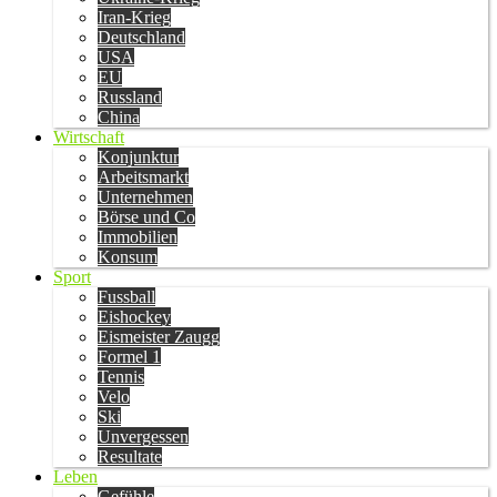
Iran-Krieg
Deutschland
USA
EU
Russland
China
Wirtschaft
Konjunktur
Arbeitsmarkt
Unternehmen
Börse und Co
Immobilien
Konsum
Sport
Fussball
Eishockey
Eismeister Zaugg
Formel 1
Tennis
Velo
Ski
Unvergessen
Resultate
Leben
Gefühle