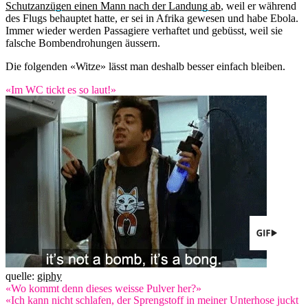
Schutzanzügen einen Mann nach der Landung ab
, weil er während
des Flugs behauptet hatte, er sei in Afrika gewesen und habe Ebola.
Immer wieder werden Passagiere verhaftet und gebüsst, weil sie
falsche Bombendrohungen äussern.
Die folgenden «Witze» lässt man deshalb besser einfach bleiben.
«Im WC tickt es so laut!»
quelle:
giphy
«Wo kommt denn dieses weisse Pulver her?»
«Ich kann nicht schlafen, der Sprengstoff in meiner Unterhose juckt