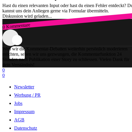
Hast du einen relevanten Input oder hast du einen Fehler entdeckt? D
kannst uns dein Anliegen gerne via Formular übermitteln.
Diskussion wird geladen...
0 Kommentare
Zum Login
Weil wir die Kommentar-Debatten weiterhin persönlich moderieren
möchten, sehen wir uns gezwungen, die Kommentarfunktion 24
Stunden nach Publikation einer Story zu schliessen. Vielen Dank für
dein Verständnis!
0
0
Newsletter
Werbung / PR
Jobs
Impressum
AGB
Datenschutz