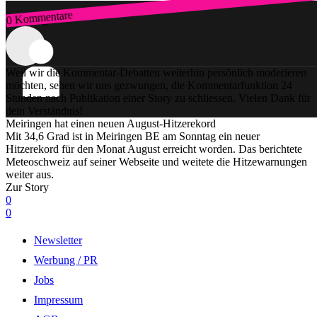
0 Kommentare
Zum Login
Weil wir die Kommentar-Debatten weiterhin persönlich moderieren
möchten, sehen wir uns gezwungen, die Kommentarfunktion 24
Stunden nach Publikation einer Story zu schliessen. Vielen Dank für
dein Verständnis!
Meiringen hat einen neuen August-Hitzerekord
Mit 34,6 Grad ist in Meiringen BE am Sonntag ein neuer
Hitzerekord für den Monat August erreicht worden. Das berichtete
Meteoschweiz auf seiner Webseite und weitete die Hitzewarnungen
weiter aus.
Zur Story
0
0
Newsletter
Werbung / PR
Jobs
Impressum