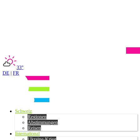
33°
DE
|
FR
Schweiz
Regionen
Abstimmungen
Reisen
International
Ukraine-Krieg