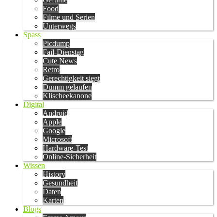
Food
Filme und Serien
Unterwegs
Spass
Picdump
Fail-Dienstag
Cute News
Retro
Gerechtigkeit siegt
Dumm gelaufen
Klischeekanone
Digital
Android
Apple
Google
Microsoft
Hardware-Test
Online-Sicherheit
Wissen
History
Gesundheit
Daten
Karten
Blogs