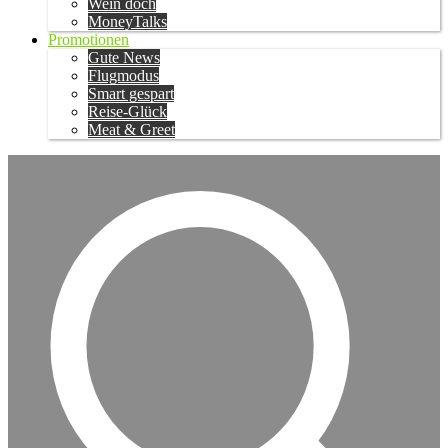
Wein doch
MoneyTalks
Promotionen
Gute News
Flugmodus
Smart gespart
Reise-Glück
Meat & Greet