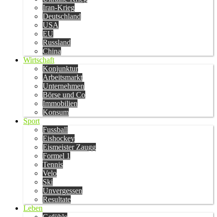
Iran-Krieg
Deutschland
USA
EU
Russland
China
Wirtschaft
Konjunktur
Arbeitsmarkt
Unternehmen
Börse und Co
Immobilien
Konsum
Sport
Fussball
Eishockey
Eismeister Zaugg
Formel 1
Tennis
Velo
Ski
Unvergessen
Resultate
Leben
Gefühle