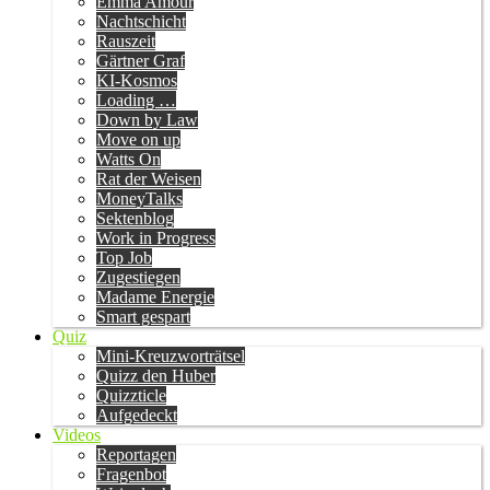
Emma Amour
Nachtschicht
Rauszeit
Gärtner Graf
KI-Kosmos
Loading …
Down by Law
Move on up
Watts On
Rat der Weisen
MoneyTalks
Sektenblog
Work in Progress
Top Job
Zugestiegen
Madame Energie
Smart gespart
Quiz
Mini-Kreuzworträtsel
Quizz den Huber
Quizzticle
Aufgedeckt
Videos
Reportagen
Fragenbot