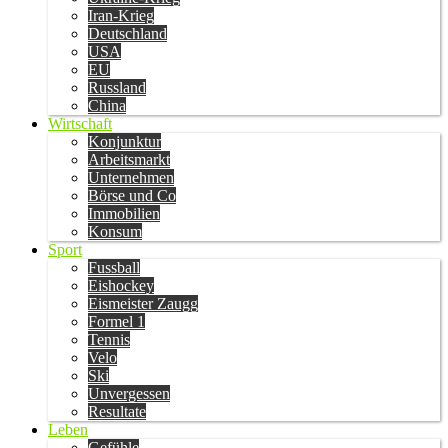
Iran-Krieg
Deutschland
USA
EU
Russland
China
Wirtschaft
Konjunktur
Arbeitsmarkt
Unternehmen
Börse und Co
Immobilien
Konsum
Sport
Fussball
Eishockey
Eismeister Zaugg
Formel 1
Tennis
Velo
Ski
Unvergessen
Resultate
Leben
Gefühle