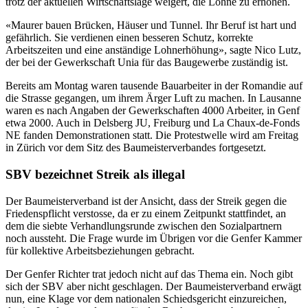
trotz der aktuellen Wirtschaftslage weigert, die Löhne zu erhöhen.
«Maurer bauen Brücken, Häuser und Tunnel. Ihr Beruf ist hart und
gefährlich. Sie verdienen einen besseren Schutz, korrekte
Arbeitszeiten und eine anständige Lohnerhöhung», sagte Nico Lutz,
der bei der Gewerkschaft Unia für das Baugewerbe zuständig ist.
Bereits am Montag waren tausende Bauarbeiter in der Romandie auf
die Strasse gegangen, um ihrem Ärger Luft zu machen. In Lausanne
waren es nach Angaben der Gewerkschaften 4000 Arbeiter, in Genf
etwa 2000. Auch in Delsberg JU, Freiburg und La Chaux-de-Fonds
NE fanden Demonstrationen statt. Die Protestwelle wird am Freitag
in Zürich vor dem Sitz des Baumeisterverbandes fortgesetzt.
SBV bezeichnet Streik als illegal
Der Baumeisterverband ist der Ansicht, dass der Streik gegen die
Friedenspflicht verstosse, da er zu einem Zeitpunkt stattfindet, an
dem die siebte Verhandlungsrunde zwischen den Sozialpartnern
noch aussteht. Die Frage wurde im Übrigen vor die Genfer Kammer
für kollektive Arbeitsbeziehungen gebracht.
Der Genfer Richter trat jedoch nicht auf das Thema ein. Noch gibt
sich der SBV aber nicht geschlagen. Der Baumeisterverband erwägt
nun, eine Klage vor dem nationalen Schiedsgericht einzureichen,