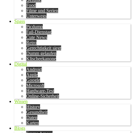
Food
Filme und Serien
Unterwegs
Spass
Picdump
Fail-Dienstag
Cute News
Retro
Gerechtigkeit siegt
Dumm gelaufen
Klischeekanone
Digital
Android
Apple
Google
Microsoft
Hardware-Test
Online-Sicherheit
Wissen
History
Gesundheit
Daten
Karten
Blogs