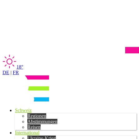
18°
DE
|
FR
Schweiz
Regionen
Abstimmungen
Reisen
International
Ukraine-Krieg