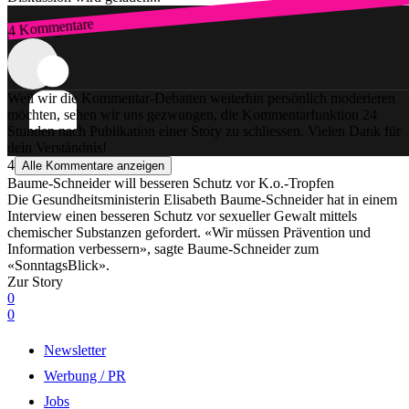
4 Kommentare
Zum Login
Weil wir die Kommentar-Debatten weiterhin persönlich moderieren
möchten, sehen wir uns gezwungen, die Kommentarfunktion 24
Stunden nach Publikation einer Story zu schliessen. Vielen Dank für
dein Verständnis!
4
Alle Kommentare anzeigen
Baume-Schneider will besseren Schutz vor K.o.-Tropfen
Die Gesundheitsministerin Elisabeth Baume-Schneider hat in einem
Interview einen besseren Schutz vor sexueller Gewalt mittels
chemischer Substanzen gefordert. «Wir müssen Prävention und
Information verbessern», sagte Baume-Schneider zum
«SonntagsBlick».
Zur Story
0
0
Newsletter
Werbung / PR
Jobs