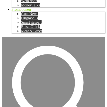
Wein doch
MoneyTalks
Promotionen
Gute News
Flugmodus
Smart gespart
Reise-Glück
Meat & Greet