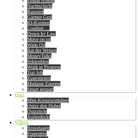
Emma Amour
Nachtschicht
Rauszeit
Gärtner Graf
KI-Kosmos
Loading …
Down by Law
Move on up
Watts On
Rat der Weisen
MoneyTalks
Sektenblog
Work in Progress
Top Job
Zugestiegen
Madame Energie
Smart gespart
Quiz
Mini-Kreuzworträtsel
Quizz den Huber
Quizzticle
Aufgedeckt
Videos
Reportagen
Fragenbot