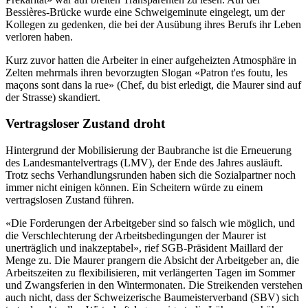
Bessières-Brücke wurde eine Schweigeminute eingelegt, um der
Kollegen zu gedenken, die bei der Ausübung ihres Berufs ihr Leben
verloren haben.
Kurz zuvor hatten die Arbeiter in einer aufgeheizten Atmosphäre in
Zelten mehrmals ihren bevorzugten Slogan «Patron t'es foutu, les
maçons sont dans la rue» (Chef, du bist erledigt, die Maurer sind auf
der Strasse) skandiert.
Vertragsloser Zustand droht
Hintergrund der Mobilisierung der Baubranche ist die Erneuerung
des Landesmantelvertrags (LMV), der Ende des Jahres ausläuft.
Trotz sechs Verhandlungsrunden haben sich die Sozialpartner noch
immer nicht einigen können. Ein Scheitern würde zu einem
vertragslosen Zustand führen.
«Die Forderungen der Arbeitgeber sind so falsch wie möglich, und
die Verschlechterung der Arbeitsbedingungen der Maurer ist
unerträglich und inakzeptabel», rief SGB-Präsident Maillard der
Menge zu. Die Maurer prangern die Absicht der Arbeitgeber an, die
Arbeitszeiten zu flexibilisieren, mit verlängerten Tagen im Sommer
und Zwangsferien in den Wintermonaten. Die Streikenden verstehen
auch nicht, dass der Schweizerische Baumeisterverband (SBV) sich