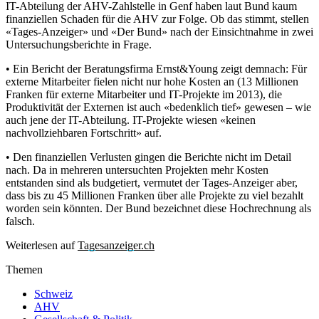
IT-Abteilung der AHV-Zahlstelle in Genf haben laut Bund kaum
finanziellen Schaden für die AHV zur Folge. Ob das stimmt, stellen
«Tages-Anzeiger» und «Der Bund» nach der Einsichtnahme in zwei
Untersuchungsberichte in Frage.
• Ein Bericht der Beratungsfirma Ernst&Young zeigt demnach: Für
externe Mitarbeiter fielen nicht nur hohe Kosten an (13 Millionen
Franken für externe Mitarbeiter und IT-Projekte im 2013), die
Produktivität der Externen ist auch «bedenklich tief» gewesen – wie
auch jene der IT-Abteilung. IT-Projekte wiesen «keinen
nachvollziehbaren Fortschritt» auf.
• Den finanziellen Verlusten gingen die Berichte nicht im Detail
nach. Da in mehreren untersuchten Projekten mehr Kosten
entstanden sind als budgetiert, vermutet der Tages-Anzeiger aber,
dass bis zu 45 Millionen Franken über alle Projekte zu viel bezahlt
worden sein könnten. Der Bund bezeichnet diese Hochrechnung als
falsch.
Weiterlesen auf
Tagesanzeiger.ch
Themen
Schweiz
AHV