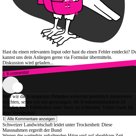
Hast du einen relevanten Input oder hast du einen Fehler entdeckt? D
kannst uns dein Anliegen gerne via Formular übermitteln.
Diskussion wird geladen...
1 Kommentar
Zum Login
Weil wir die Kommentar-Debatten weiterhin persönlich moderieren
möchten, sehen wir uns gezwungen, die Kommentarfunktion 24
Stunden nach Publikation einer Story zu schliessen. Vielen Dank für
dein Verständnis!
1
Alle Kommentare anzeigen
Schweizer Landwirtschaft leidet unter Trockenheit: Diese
Massnahmen ergreift der Bund
Wegen der weiterhin anhaltenden Hitze und auf absehbare Zeit