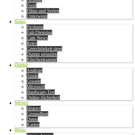
Food
Filme und Serien
Unterwegs
Spass
Picdump
Fail-Dienstag
Cute News
Retro
Gerechtigkeit siegt
Dumm gelaufen
Klischeekanone
Digital
Android
Apple
Google
Microsoft
Hardware-Test
Online-Sicherheit
Wissen
History
Gesundheit
Daten
Karten
Blogs