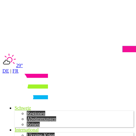
29°
DE
|
FR
Schweiz
Regionen
Abstimmungen
Reisen
International
Ukraine-Krieg