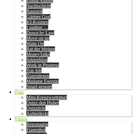
Emma Amour
Nachtschicht
Rauszeit
Gärtner Graf
KI-Kosmos
Loading …
Down by Law
Move on up
Watts On
Rat der Weisen
MoneyTalks
Sektenblog
Work in Progress
Top Job
Zugestiegen
Madame Energie
Smart gespart
Quiz
Mini-Kreuzworträtsel
Quizz den Huber
Quizzticle
Aufgedeckt
Videos
Reportagen
Fragenbot