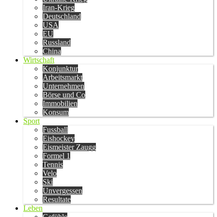
Iran-Krieg
Deutschland
USA
EU
Russland
China
Wirtschaft
Konjunktur
Arbeitsmarkt
Unternehmen
Börse und Co
Immobilien
Konsum
Sport
Fussball
Eishockey
Eismeister Zaugg
Formel 1
Tennis
Velo
Ski
Unvergessen
Resultate
Leben
Gefühle