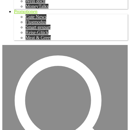
Wein doch
MoneyTalks
Promotionen
Gute News
Flugmodus
Smart gespart
Reise-Glück
Meat & Greet